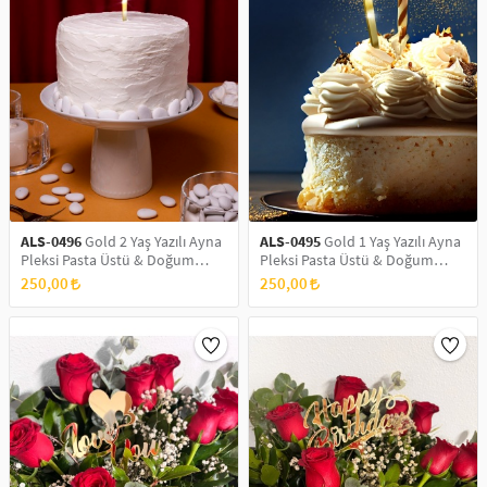
ALS-0496
Gold 2 Yaş Yazılı Ayna
ALS-0495
Gold 1 Yaş Yazılı Ayna
Pleksi Pasta Üstü & Doğum
Pleksi Pasta Üstü & Doğum
Günü Partisi & Pleksi Pasta Süsü
Günü Partisi & Pleksi Pasta Süsü
250,00
250,00