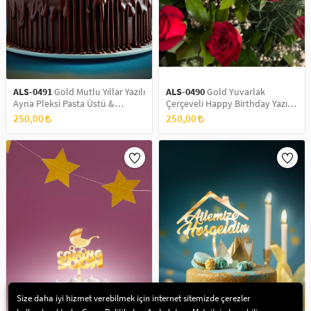
ALS-0491
Gold Mutlu Yıllar Yazılı
ALS-0490
Gold Yuvarlak
Ayna Pleksi Pasta Üstü &
Çerçeveli Happy Birthday Yazılı
Doğum Günü Partisi & Pleksi
Ayna Pleksi Pasta Üstü &
250,00
250,00
Pasta Süsü
Doğum Günü Partisi & Pleksi
Pasta Süsü
Size daha iyi hizmet verebilmek için internet sitemizde çerezler