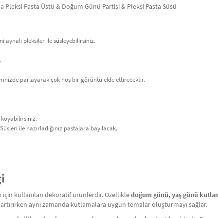
na Pleksi Pasta Üstü & Doğum Günü Partisi & Pleksi Pasta Süsü
nalı pleksiler ile süsleyebilirsiniz.
.
rinizde parlayarak çok hoş bir görüntü elde ettirecektir.
koyabilirsiniz.
üsleri ile hazırladığınız pastalara bayılacak.
i
 için kullanılan dekoratif ürünlerdir. Özellikle
doğum günü, yaş günü kutlam
iğini artırırken aynı zamanda kutlamalara uygun temalar oluşturmayı sağlar.