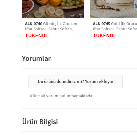
ALS-0746
Gümüş İlk Orucum,
ALS-0745
Gold İlk Oruc
İftar Sofrası , Sahur Sofrası,
İftar Sofrası , Sahur Sofra
Ayna Pleksi Pasta Üstü &
Ayna Pleksi Pasta Üstü 
TÜKENDİ
TÜKENDİ
Pleksi Pasta Süsü
Pleksi Pasta Süsü
Yorumlar
Bu ürünü denediniz mi? Yorum ekleyin
Ürüne ait yorum bulunmamaktadır.
Ürün Bilgisi