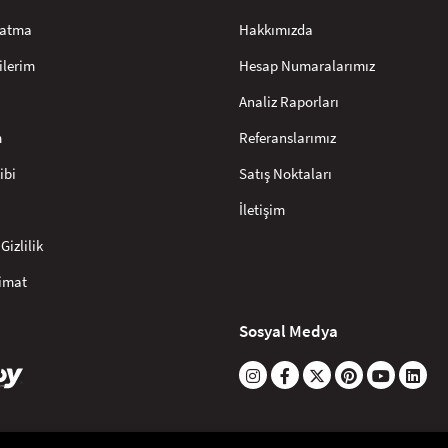
rlatma
Hakkımızda
ilerim
Hesap Numaralarımız
Analiz Raporları
m
Referanslarımız
ibi
Satış Noktaları
İletişim
Gizlilik
limat
Sosyal Medya