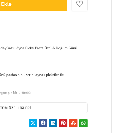
 Ekle
thday Yazılı Ayna Pleksi Pasta Üstü & Doğum Günü
 pastasının üzerini aynalı pleksiler ile
ygun şık bir üründür.
tir. Fotoğraf çekimlerinizde parlayarak çok hoş bir
TÜM ÖZELLIKLERI
imdir..