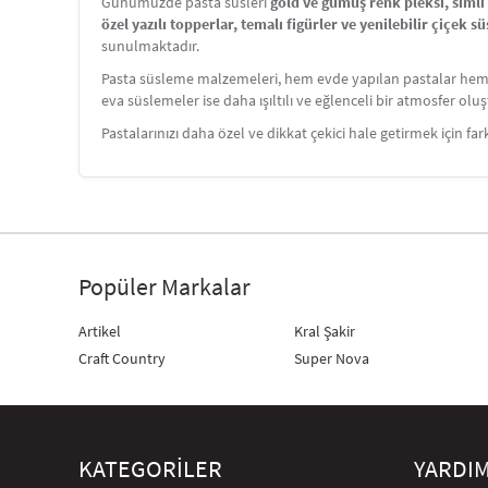
Günümüzde pasta süsleri
gold ve gümüş renk pleksi, siml
özel yazılı topperlar, temalı figürler ve yenilebilir çiçek s
sunulmaktadır.
Pasta süsleme malzemeleri, hem evde yapılan pastalar hem de
eva süslemeler ise daha ışıltılı ve eğlenceli bir atmosfer oluş
Pastalarınızı daha özel ve dikkat çekici hale getirmek için fa
Popüler Markalar
Artikel
Kral Şakir
Craft Country
Super Nova
KATEGORİLER
YARDI