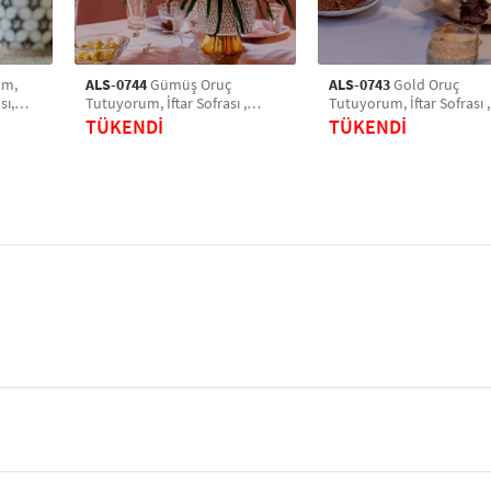
Pastalarınızı daha özel ve dikkat çekici hale 
pasta süslerini tercih edebilirsiniz.
um,
ALS-0744
Gümüş Oruç
ALS-0743
Gold Oruç
sı,
Tutuyorum, İftar Sofrası ,
Tutuyorum, İftar Sofrası ,
&
Sahur Sofrası, Ayna Pleksi
Sahur Sofrası, Ayna Pleks
TÜKENDİ
TÜKENDİ
Pasta Üstü & Pleksi Pasta Süsü
Pasta Üstü & Pleksi Past