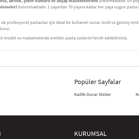
i eva, akrilik, şeker hamuru ve ahşap malzemelerden
üretilmektedir. En po
üslemeleri
bulunmaktadır. 1 yaşından 70 yaşına kadar her yaşa uygun pasta sü
 profesyonel pastacılar için ideal bir kullanım sunar. Gold ve gümüş renkli
turur.
rklı model ve malzemelerde üretilen pasta süslerini tercih edebilirsiniz.
Popüler Sayfalar
Kadife Duvar Sticker
K
M
KURUMSAL