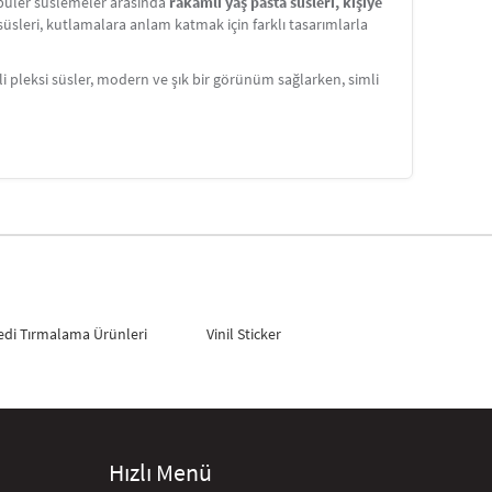
püler süslemeler arasında
rakamlı yaş pasta süsleri, kişiye
sleri, kutlamalara anlam katmak için farklı tasarımlarla
 pleksi süsler, modern ve şık bir görünüm sağlarken, simli
edi Tırmalama Ürünleri
Vinil Sticker
Hızlı Menü