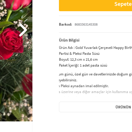
Sepete
Barkod:
8683363145308
Ürün Bilgisi
Ürün Adı : Gold Yuvarlak Çerçeveli Happy Bir
Partisi & Pleksi Pasta Süsü
Boyut: 12,3 cm x 21,6 cm
Paket İçeriği:
1 adet pasta süsü
Doğum günü, özel gün ve davetlerinizde doğum günü
süsleyebilirsiniz.
Ürün Pleksi aynadan imal edilmiştir.
Pasta üzerine veya diğer amaçlar için kullanıma u
Her pasta boyutuna uygundur.
Pleksiler yansımalı hoş bir renk ve görüntüye sahip
ÜRÜNÜN 
görüntü elde ettirecektir.
Ürünümüz dayanıklı ve kalitelidir
1.8 mm kalınlığındadır, ayna pleksilerimiz lazer kes
Pasta ve Kek üzeri kullanımlara uygundur.