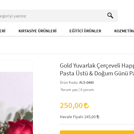
ERİ
KIRTASİYE ÜRÜNLERİ
EĞİTİCİ ÜRÜNLER
KOZMETİK&
Gold Yuvarlak Çerçeveli Happ
Pasta Üstü & Doğum Günü Par
Ürün Kodu:
ALS-0490
Yorum yaz |
0
yorum
250,00
Havale Fiyatı:
245,00