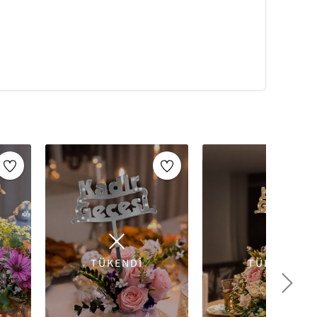
üzerine kolaylıkla koyabilirsiniz.
 Ayna Pleksi Pasta Süsleri ile hazırladığınız
Genel Bilgi
dokunuş katmak için kullanılan dekoratif ürünlerdir.
 düğün, nişan, baby shower, mezuniyet ve özel
aların görselliğini artırırken aynı zamanda kutlamalara
 pleksi, simli eva, akrilik, şeker hamuru ve ahşap
üslemeler arasında
rakamlı yaş pasta süsleri, kişiye
ilebilir çiçek süslemeleri
bulunmaktadır. 1 yaşından
 kutlamalara anlam katmak için farklı tasarımlarla
TÜKENDİ
TÜKENDİ
astalar hem de profesyonel pastacılar için ideal bir
sler, modern ve şık bir görünüm sağlarken, simli eva
osfer oluşturur.