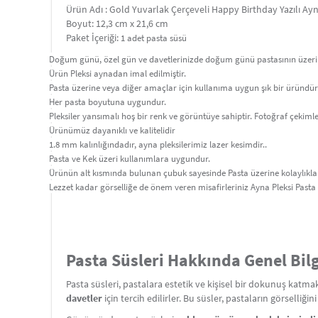
Ürün Adı : Gold Yuvarlak Çerçeveli Happy Birthday Yazılı Ay
Boyut: 12,3 cm x 21,6 cm
Paket İçeriği:
1 adet pasta süsü
Doğum günü, özel gün ve davetlerinizde doğum günü pastasının üzerini ay
Ürün Pleksi aynadan imal edilmiştir.
Pasta üzerine veya diğer amaçlar için kullanıma uygun şık bir üründür
Her pasta boyutuna uygundur.
Pleksiler yansımalı hoş bir renk ve görüntüye sahiptir. Fotoğraf çekimle
Ürünümüz dayanıklı ve kalitelidir
1.8 mm kalınlığındadır, ayna pleksilerimiz lazer kesimdir..
Pasta ve Kek üzeri kullanımlara uygundur.
Ürünün alt kısmında bulunan çubuk sayesinde Pasta üzerine kolaylıkla 
Lezzet kadar görselliğe de önem veren misafirleriniz Ayna Pleksi Pasta S
Pasta Süsleri Hakkında Genel Bilg
Pasta süsleri, pastalara estetik ve kişisel bir dokunuş katmak
davetler
için tercih edilirler. Bu süsler, pastaların görsell