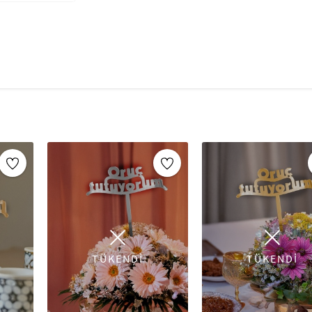
Ürünün alt kısmında bulunan çubuk sayesinde Pasta 
Lezzet kadar görselliğe de önem veren misafirleriniz
pastalara bayılacak.
Pasta Süsleri Hakkında 
Pasta süsleri, pastalara estetik ve kişisel bir 
Özellikle
doğum günü, yaş günü kutlamaları,
davetler
için tercih edilirler. Bu süsler, past
uygun temalar oluşturmayı sağlar.
Günümüzde pasta süsleri
gold ve gümüş renk
malzemelerden
üretilmektedir. En popüler s
özel yazılı topperlar, temalı figürler ve yen
70 yaşına kadar her yaşa uygun pasta süsleri,
sunulmaktadır.
TÜKENDİ
TÜKENDİ
Pasta süsleme malzemeleri, hem evde yapılan p
kullanım sunar. Gold ve gümüş renkli pleksi sü
süslemeler ise daha ışıltılı ve eğlenceli bir atm