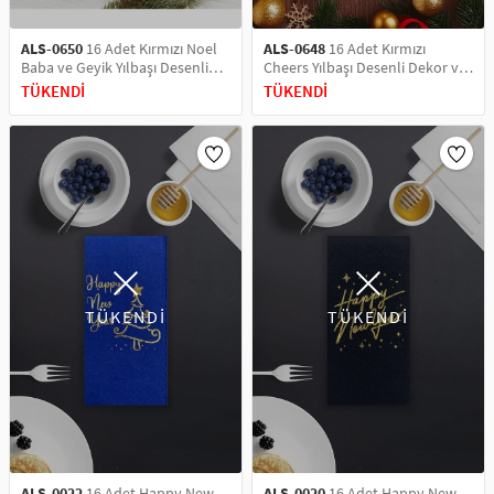
ALS-0650
16 Adet Kırmızı Noel
ALS-0648
16 Adet Kırmızı
Baba ve Geyik Yılbaşı Desenli
Cheers Yılbaşı Desenli Dekor ve
Dekor ve Sunum Servis Peçetesi
Sunum Servis Peçetesi
TÜKENDİ
TÜKENDİ
TÜKENDİ
TÜKENDİ
ALS-0022
16 Adet Happy New
ALS-0020
16 Adet Happy New