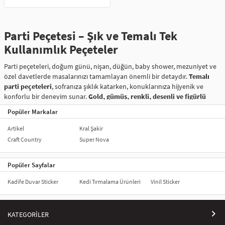
Parti Peçetesi – Şık ve Temalı Tek
Kullanımlık Peçeteler
Parti peçeteleri, doğum günü, nişan, düğün, baby shower, mezuniyet ve
özel davetlerde masalarınızı tamamlayan önemli bir detaydır.
Temalı
parti peçeteleri
, sofranıza şıklık katarken, konuklarınıza hijyenik ve
konforlu bir deneyim sunar.
Gold, gümüş, renkli, desenli ve figürlü
parti peçeteleri
, konseptinize uygun olarak seçebileceğiniz farklı
Popüler Markalar
tasarımlar sunar.
Artikel
Kral Şakir
Doğum günü peçeteleri
, 1 yaş, çocuk doğum günü, yetişkin temalı
Craft Country
Super Nova
partiler ve özel günler için geniş bir seçenek yelpazesi sunar. Özellikle
altın ve gümüş yaldızlı peçeteler, çizgi film karakterli peçeteler ve
klasik desenli peçeteler
, en çok tercih edilen modeller arasındadır.
Tek
Popüler Sayfalar
kullanımlık ve pratik
olmaları sayesinde, parti sonrası temizlik sürecini
de kolaylaştırır.
Kadife Duvar Sticker
Kedi Tırmalama Ürünleri
Vinil Sticker
Parti konseptine uygun peçeteler
, tabak, bardak ve masa örtüleri ile
kombinlenerek masanızı daha estetik hale getirir. Kaliteli malzemelerden
KATEGORİLER
üretilmiş, dayanıklı ve emici yapısıyla
hem dekoratif hem de