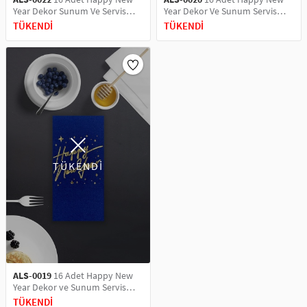
Year Dekor Sunum Ve Servis
Year Dekor Ve Sunum Servis
Peçetesi
Peçetesi
TÜKENDİ
TÜKENDİ
TÜKENDİ
ALS-0019
16 Adet Happy New
Year Dekor ve Sunum Servis
Peçetesi
TÜKENDİ