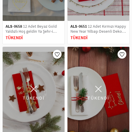
ALS-0658
12 Adet Beyaz Gold
ALS-0651
12 Adet Kırmızı Happy
Yaldızlı Hoş geldin Ya Şehr-i
New Year Yılbaşı Desenli Dekor
Ramazan, Dekor ve Servis
ve Sunum Servis Peçetesi
TÜKENDİ
TÜKENDİ
Sunum Peçetesi
TÜKENDİ
TÜKENDİ