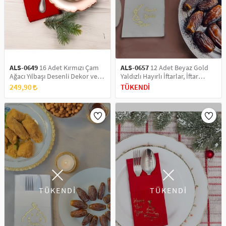
SAÇ AKSESUARLARI
PARTİ SÜSLERİ
GELİN / DÜĞÜN AKSESUARLARI
YILBAŞI ÜRÜNLERİ
TELEFON ASKISI
KULLAN AT TABAK BARDAK SETİ
ALS-0649
16 Adet Kırmızı Çam
ALS-0657
12 Adet Beyaz Gold
Ağacı Yılbaşı Desenli Dekor ve
Yaldızlı Hayırlı İftarlar, İftar
MAKYAJ ÇANTASI
Sunum Servis Peçetesi
Sofrası Dekor ve Servis Sunum
249,90
TÜKENDİ
Peçetesi
ŞAL VE FULAR
ODA KOKUSU VE MUM
TÜKENDİ
TÜKENDİ