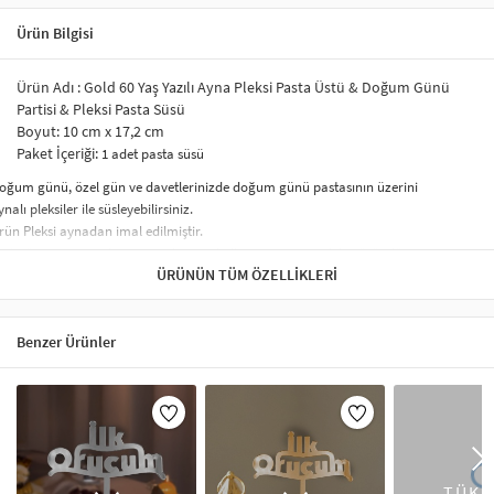
Ürün Bilgisi
Ürün Adı : Gold 60 Yaş Yazılı Ayna Pleksi Pasta Üstü & Doğum Günü
Partisi & Pleksi Pasta Süsü
Boyut: 10 cm x 17,2 cm
Paket İçeriği:
1 adet pasta süsü
oğum günü, özel gün ve davetlerinizde doğum günü pastasının üzerini
ynalı pleksiler ile süsleyebilirsiniz.
rün Pleksi aynadan imal edilmiştir.
asta üzerine veya diğer amaçlar için kullanıma uygun şık bir üründür.
ÜRÜNÜN TÜM ÖZELLIKLERI
er pasta boyutuna uygundur.
leksiler yansımalı hoş bir renk ve görüntüye sahiptir. Fotoğraf çekimlerinizde
arlayarak çok hoş bir görüntü elde ettirecektir.
rünümüz dayanıklı ve kalitelidir
Benzer Ürünler
.8 mm kalınlığındadır, ayna pleksilerimiz lazer kesimdir..
asta ve Kek üzeri kullanımlara uygundur.
rünün alt kısmında bulunan çubuk sayesinde Pasta üzerine kolaylıkla
oyabilirsiniz.
ezzet kadar görselliğe de önem veren misafirleriniz Ayna Pleksi Pasta Süsleri
le hazırladığınız pastalara bayılacak.
TÜKE