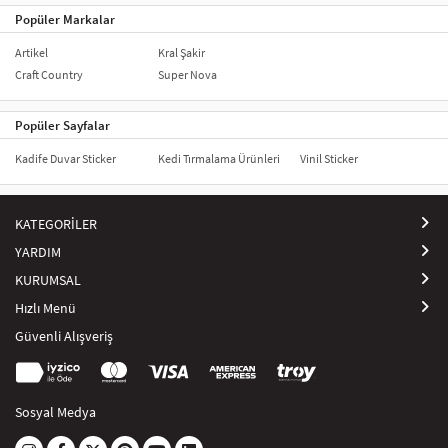
Popüler Markalar
Pastalarınızı daha özel ve dikkat çekici hale getirmek için farklı model
ve malzemelerde üretilen pasta süslerini tercih edebilirsiniz.
Artikel
Kral Şakir
Craft Country
Super Nova
Popüler Sayfalar
Kadife Duvar Sticker
Kedi Tırmalama Ürünleri
Vinil Sticker
KATEGORİLER
YARDIM
KURUMSAL
Hızlı Menü
Güvenli Alışveriş
Sosyal Medya