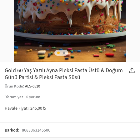
SAÇ AKSESUARLARI
PARTİ SÜSLERİ
GELİN / DÜĞÜN AKSESUARLARI
YILBAŞI ÜRÜNLERİ
TELEFON ASKISI
KULLAN AT TABAK BARDAK SETİ
MAKYAJ ÇANTASI
ŞAL VE FULAR
Gold 60 Yaş Yazılı Ayna Pleksi Pasta Üstü & Doğum
Günü Partisi & Pleksi Pasta Süsü
ODA KOKUSU VE MUM
Ürün Kodu:
ALS-0510
Yorum yaz |
0
yorum
Havale Fiyatı:
245,00
Barkod:
8683363145506