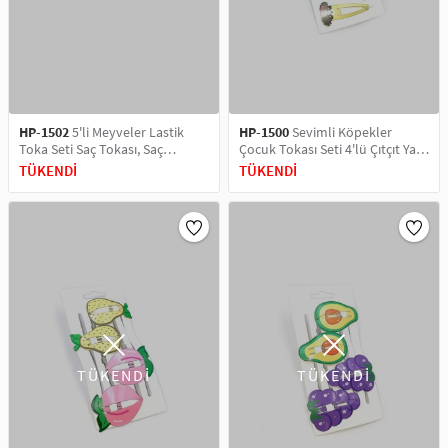
HP-1502
5'li Meyveler Lastik
HP-1500
Sevimli Köpekler
Toka Seti Saç Tokası, Saç
Çocuk Tokası Seti 4'lü Çıtçıt Yan
Aksesuarı
Toka Seti Saç Tokası, Saç
TÜKENDİ
TÜKENDİ
Aksesuarı
TÜKENDİ
TÜKENDİ