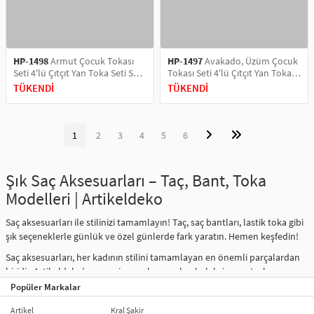
HP-1498
Armut Çocuk Tokası
HP-1497
Avakado, Üzüm Çocuk
Seti 4'lü Çıtçıt Yan Toka Seti Saç
Tokası Seti 4'lü Çıtçıt Yan Toka
Tokası, Saç Aksesuarı
Seti Saç Tokası, Saç Aksesuarı
TÜKENDİ
TÜKENDİ
1
2
3
4
5
6
Şık Saç Aksesuarları – Taç, Bant, Toka
Modelleri | Artikeldeko
Saç aksesuarları ile stilinizi tamamlayın! Taç, saç bantları, lastik toka gibi
şık seçeneklerle günlük ve özel günlerde fark yaratın. Hemen keşfedin!
Saç aksesuarları, her kadının stilini tamamlayan en önemli parçalardan
biridir. Artikeldeko’nun geniş saç aksesuarları koleksiyonu, taçlar, saç
bantları, ince ve kalın lastik toka modelleri gibi farklı seçeneklerle
Popüler Markalar
saçlarınıza zarif bir dokunuş katacak. Saç şeklinizi belirlerken, doğru
Artikel
Kral Şakir
aksesuar seçimi ile şıklığınızı vurgulayabilirsiniz. Hem günlük kullanım