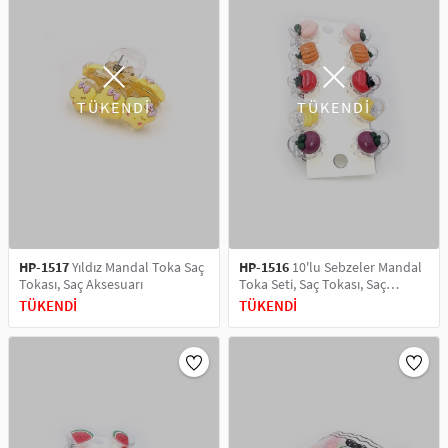
TÜKENDİ
TÜKENDİ
HP-1517
Yıldız Mandal Toka Saç
HP-1516
10'lu Sebzeler Mandal
Tokası, Saç Aksesuarı
Toka Seti, Saç Tokası, Saç
Aksesuarı
TÜKENDİ
TÜKENDİ