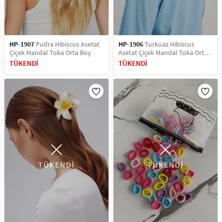
HP-1907
Pudra Hibiscus Asetat
HP-1906
Turkuaz Hibiscus
Çiçek Mandal Toka Orta Boy
Asetat Çiçek Mandal Toka Orta
Boy
TÜKENDİ
TÜKENDİ
TÜKENDİ
TÜKENDİ