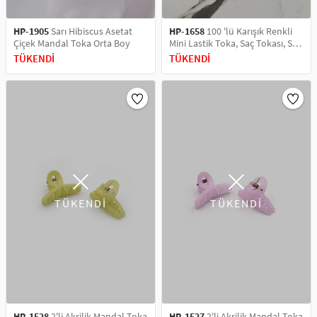
HP-1905
Sarı Hibiscus Asetat
HP-1658
100 'lü Karışık Renkli
Çiçek Mandal Toka Orta Boy
Mini Lastik Toka, Saç Tokası, Saç
Aksesuarı
TÜKENDİ
TÜKENDİ
TÜKENDİ
TÜKENDİ
HP-1528
2'li Akrilik Mandal Toka
HP-1527
2'li Akrilik Mandal Toka