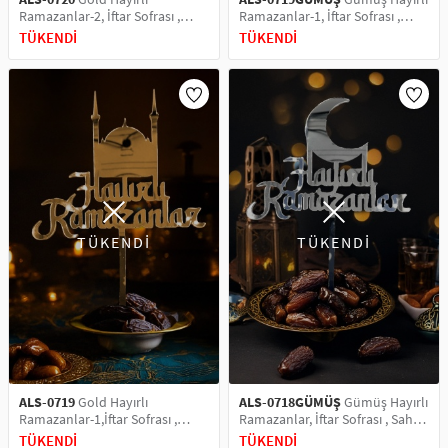
Ramazanlar-2, İftar Sofrası ,
Ramazanlar-1, İftar Sofrası ,
Sahur Sofrası, Ayna Pleksi Pasta
Sahur Sofrası, Ayna Pleksi Pasta
TÜKENDİ
TÜKENDİ
Üstü & Pleksi Pasta Süsü
Üstü & Pleksi Pasta Süsü
TÜKENDİ
TÜKENDİ
ALS-0719
Gold Hayırlı
ALS-0718GÜMÜŞ
Gümüş Hayırlı
Ramazanlar-1,İftar Sofrası ,
Ramazanlar, İftar Sofrası , Sahur
Sahur Sofrası, Ayna Pleksi Pasta
Sofrası, Ayna Pleksi Pasta Üstü
TÜKENDİ
TÜKENDİ