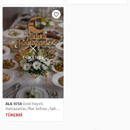
Üstü & Pleksi Pasta Süsü
& Pleksi Pasta Süsü
TÜKENDİ
ALS-0718
Gold Hayırlı
Ramazanlar, İftar Sofrası , Sahur
Sofrası, Ayna Pleksi Pasta Üstü
TÜKENDİ
& Pleksi Pasta Süsü