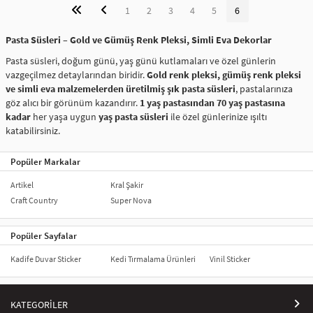
1
2
3
4
5
6
Pasta Süsleri – Gold ve Gümüş Renk Pleksi, Simli Eva Dekorlar
Pasta süsleri, doğum günü, yaş günü kutlamaları ve özel günlerin
vazgeçilmez detaylarından biridir.
Gold renk pleksi, gümüş renk pleksi
ve simli eva malzemelerden üretilmiş şık pasta süsleri
, pastalarınıza
göz alıcı bir görünüm kazandırır.
1 yaş pastasından 70 yaş pastasına
kadar
her yaşa uygun
yaş pasta süsleri
ile özel günlerinize ışıltı
katabilirsiniz.
Doğum günü pasta süsleri
, modern ve zarif tasarımlarıyla
Popüler Markalar
kutlamalarınıza özel bir dokunuş sağlar. Pleksi ve simli eva malzemeden
üretilen topperlar, hem çocuklar hem de yetişkinler için ideal bir
Artikel
Kral Şakir
seçimdir. Altın ve gümüş renk seçenekleriyle
temalı pastalar
için şık bir
Craft Country
Super Nova
tamamlayıcı olan bu ürünler, pastalarınızı daha gösterişli hale getirir.
Şık ve zarif
pleksi pasta süsleri
sayesinde kişiye özel tasarımlar
Popüler Sayfalar
oluşturabilir, yaş kutlamaları için ihtiyacınız olan süslemeleri kolayca
bulabilirsiniz.
Yaş pasta süsü, simli doğum günü süsleri, gold ve gümüş
Kadife Duvar Sticker
Kedi Tırmalama Ürünleri
Vinil Sticker
pasta dekorları
gibi farklı seçenekleriyle en özel günlerinizi unutulmaz
kılabilirsiniz.
KATEGORİLER
Pastalarınıza ışıltı katacak en güzel süsleme ürünlerini keşfetmek için