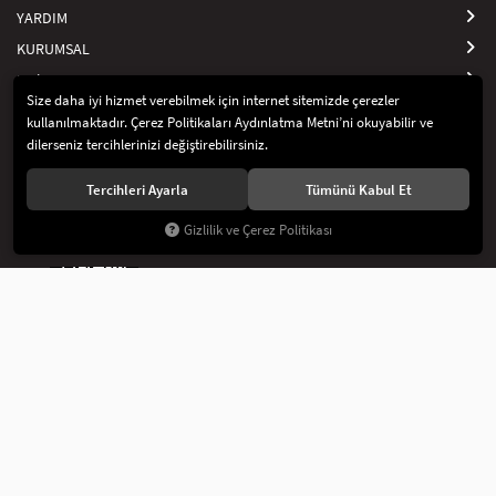
Artikel Deko’nun pasta süsleri
koleksiyonuna göz atın!
YARDIM
KURUMSAL
Hızlı Menü
Size daha iyi hizmet verebilmek için internet sitemizde çerezler
Güvenli Alışveriş
kullanılmaktadır. Çerez Politikaları Aydınlatma Metni’ni okuyabilir ve
dilerseniz tercihlerinizi değiştirebilirsiniz.
Tercihleri Ayarla
Tümünü Kabul Et
Sosyal Medya
Gizlilik ve Çerez Politikası
© 2021
Artikel İç ve Dış Tic. Ltd Şti
. Tüm hakları saklıdır.
KVKK Aydınlatma Metni
Gizlilik ve Çerez Politikası
®
Hipotenüs
Yeni Nesil E-Ticaret Sistemleri ile Hazırlanmıştır.