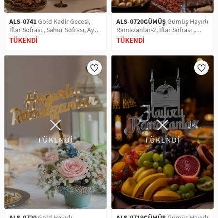
ALS-0741
Gold Kadir Gecesi,
ALS-0720GÜMÜŞ
Gümüş Hayırlı
İftar Sofrası , Sahur Sofrası, Ayna
Ramazanlar-2, İftar Sofrası ,
Pleksi Pasta Üstü & Pleksi Pasta
Sahur Sofrası, Ayna Pleksi Pasta
TÜKENDİ
TÜKENDİ
Süsü
Üstü & Pleksi Pasta Süsü
TÜKENDİ
TÜKENDİ
ALS-0720
Gold Hayırlı
ALS-0719GÜMÜŞ
Gümüş Hayırlı