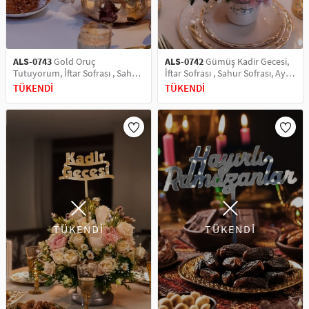
ALS-0743
Gold Oruç
ALS-0742
Gümüş Kadir Gecesi,
Tutuyorum, İftar Sofrası , Sahur
İftar Sofrası , Sahur Sofrası, Ayna
Sofrası, Ayna Pleksi Pasta Üstü
Pleksi Pasta Üstü & Pleksi Pasta
TÜKENDİ
TÜKENDİ
& Pleksi Pasta Süsü
Süsü
TÜKENDİ
TÜKENDİ