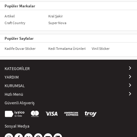
Popüler Markalar
Pastalarınızı daha özel ve dikkat çekici hale getirmek için farklı model
ve malzemelerde üretilen pasta süslerini tercih edebilirsiniz.
Artikel
Kral Şakir
Craft Country
Super Nova
Popüler Sayfalar
Kadife Duvar Sticker
Kedi Tırmalama Ürünleri
Vinil Sticker
KATEGORİLER
YARDIM
KURUMSAL
Hızlı Menü
Güvenli Alışveriş
Sosyal Medya