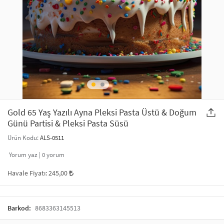
SAÇ AKSESUARLARI
PARTİ SÜSLERİ
GELİN / DÜĞÜN AKSESUARLARI
YILBAŞI ÜRÜNLERİ
TELEFON ASKISI
KULLAN AT TABAK BARDAK SETİ
MAKYAJ ÇANTASI
ŞAL VE FULAR
Gold 65 Yaş Yazılı Ayna Pleksi Pasta Üstü & Doğum
Günü Partisi & Pleksi Pasta Süsü
ODA KOKUSU VE MUM
Ürün Kodu:
ALS-0511
Yorum yaz |
0
yorum
Havale Fiyatı:
245,00
Barkod:
8683363145513