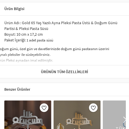
Ürün Bilgisi
Ürün Adı : Gold 65 Yaş Yazılı Ayna Pleksi Pasta Üstü & Doğum Günü
Partisi & Pleksi Pasta Süsü
Boyut: 10 cm x 17,2 cm
Paket İçeriği:
1 adet pasta süsü
oğum günü, özel gün ve davetlerinizde doğum günü pastasının üzerini
ynalı pleksiler ile süsleyebilirsiniz.
rün Pleksi aynadan imal edilmiştir.
asta üzerine veya diğer amaçlar için kullanıma uygun şık bir üründür.
ÜRÜNÜN TÜM ÖZELLIKLERI
er pasta boyutuna uygundur.
leksiler yansımalı hoş bir renk ve görüntüye sahiptir. Fotoğraf çekimlerinizde
arlayarak çok hoş bir görüntü elde ettirecektir.
rünümüz dayanıklı ve kalitelidir
Benzer Ürünler
.8 mm kalınlığındadır, ayna pleksilerimiz lazer kesimdir..
asta ve Kek üzeri kullanımlara uygundur.
rünün alt kısmında bulunan çubuk sayesinde Pasta üzerine kolaylıkla
oyabilirsiniz.
ezzet kadar görselliğe de önem veren misafirleriniz Ayna Pleksi Pasta Süsleri
le hazırladığınız pastalara bayılacak.
TÜKE