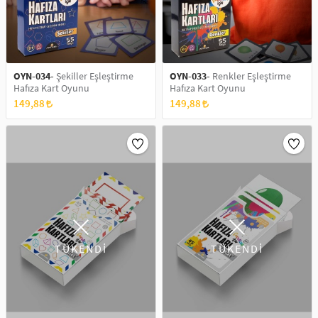
OYN-034-
Şekiller Eşleştirme
OYN-033-
Renkler Eşleştirme
Hafıza Kart Oyunu
Hafıza Kart Oyunu
149,88
149,88
TÜKENDİ
TÜKENDİ