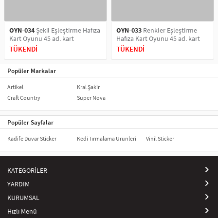
OYN-034
Şekil Eşleştirme Hafıza
OYN-033
Renkler Eşleştirme
Kart Oyunu 45 ad. kart
Hafıza Kart Oyunu 45 ad. kart
TÜKENDİ
TÜKENDİ
Popüler Markalar
Artikel
Kral Şakir
Craft Country
Super Nova
Popüler Sayfalar
Kadife Duvar Sticker
Kedi Tırmalama Ürünleri
Vinil Sticker
KATEGORİLER
YARDIM
KURUMSAL
Hızlı Menü