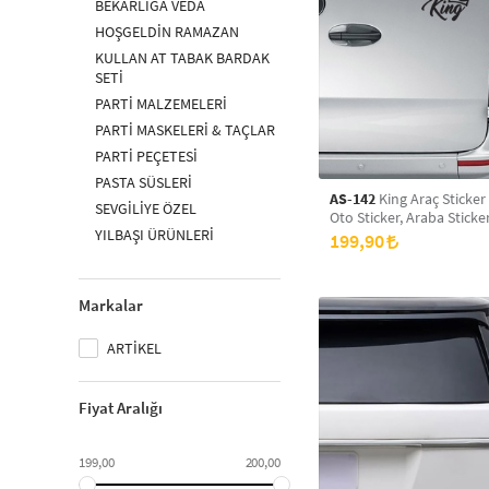
BEKARLIĞA VEDA
HOŞGELDİN RAMAZAN
KULLAN AT TABAK BARDAK
SETİ
PARTİ MALZEMELERİ
PARTİ MASKELERİ & TAÇLAR
PARTİ PEÇETESİ
PASTA SÜSLERİ
AS-142
King Araç Sticker
SEVGİLİYE ÖZEL
Oto Sticker, Araba Sticke
YILBAŞI ÜRÜNLERİ
199,90
Markalar
ARTİKEL
Fiyat Aralığı
199,00
200,00