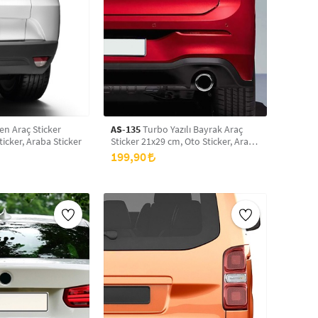
en Araç Sticker
AS-135
Turbo Yazılı Bayrak Araç
icker, Araba Sticker
Sticker 21x29 cm, Oto Sticker, Araba
Sticker
199,90