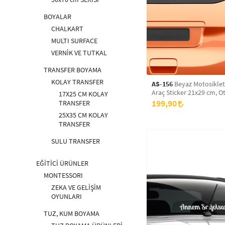
BOYALAR
CHALKART
MULTI SURFACE
VERNİK VE TUTKAL
TRANSFER BOYAMA
KOLAY TRANSFER
AS-156
Beyaz Motosikleti
Araç Sticker 21x29 cm, Ot
17X25 CM KOLAY
Araba Sticker
199,90
TRANSFER
25X35 CM KOLAY
TRANSFER
SULU TRANSFER
EĞİTİCİ ÜRÜNLER
MONTESSORI
ZEKA VE GELİŞİM
OYUNLARI
TUZ, KUM BOYAMA