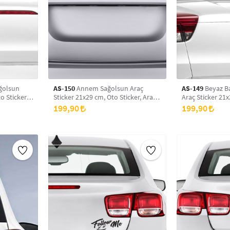
ğolsun
AS-150
Annem Sağolsun Araç
AS-149
Beyaz B
o Sticker,
Sticker 21x29 cm, Oto Sticker, Araba
Araç Sticker 21x
Sticker
Araba Sticker
199,90
199,90