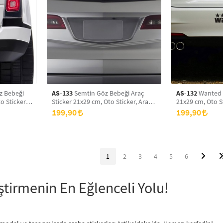
z Bebeği
AS-133
Semtin Göz Bebeği Araç
AS-132
Wanted Y
o Sticker,
Sticker 21x29 cm, Oto Sticker, Araba
21x29 cm, Oto St
Sticker
199,90
199,90
1
2
3
4
5
6
eştirmenin En Eğlenceli Yolu!