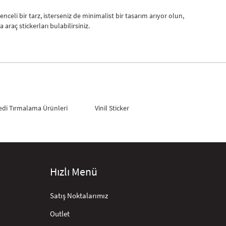
lenceli bir tarz, isterseniz de minimalist bir tasarım arıyor olun,
araç stickerları bulabilirsiniz.
edi Tırmalama Ürünleri
Vinil Sticker
tickerları, aracınızın kaputuna, camına, yanlarına veya bagajına
Hızlı Menü
anıklı malzemelerden üretilmiştir ve uzun süre solmadan veya
iniz.
Satış Noktalarımız
Outlet