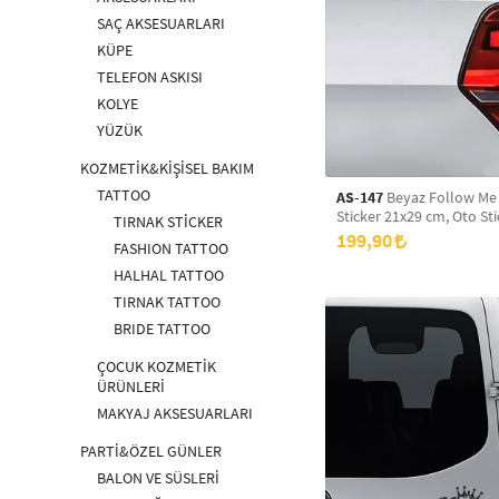
SAÇ AKSESUARLARI
KÜPE
TELEFON ASKISI
KOLYE
YÜZÜK
KOZMETİK&KİŞİSEL BAKIM
TATTOO
AS-147
Beyaz Follow Me
Sticker 21x29 cm, Oto Sti
TIRNAK STİCKER
Sticker
199,90
FASHION TATTOO
HALHAL TATTOO
TIRNAK TATTOO
BRIDE TATTOO
ÇOCUK KOZMETİK
ÜRÜNLERİ
MAKYAJ AKSESUARLARI
PARTİ&ÖZEL GÜNLER
BALON VE SÜSLERİ