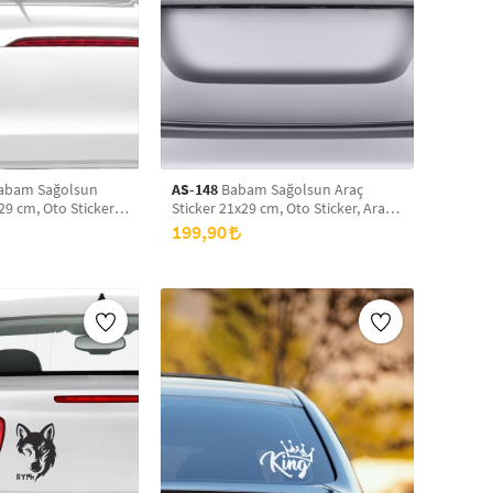
abam Sağolsun
AS-148
Babam Sağolsun Araç
29 cm, Oto Sticker,
Sticker 21x29 cm, Oto Sticker, Araba
Sticker
199,90