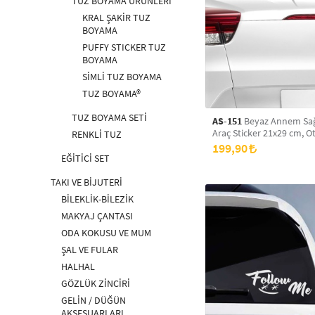
TUZ BOYAMA ÜRÜNLERİ
KRAL ŞAKİR TUZ
BOYAMA
PUFFY STICKER TUZ
BOYAMA
SİMLİ TUZ BOYAMA
TUZ BOYAMA®
TUZ BOYAMA SETİ
AS-151
Beyaz Annem Sa
Araç Sticker 21x29 cm, Ot
RENKLİ TUZ
Araba Sticker
199,90
EĞİTİCİ SET
TAKI VE BİJUTERİ
BİLEKLİK-BİLEZİK
MAKYAJ ÇANTASI
ODA KOKUSU VE MUM
ŞAL VE FULAR
HALHAL
GÖZLÜK ZİNCİRİ
GELİN / DÜĞÜN
AKSESUARLARI