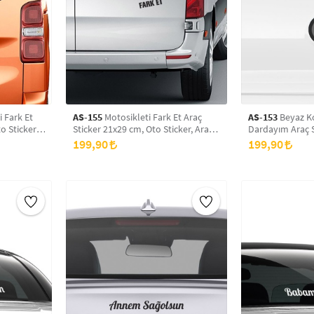
 Fark Et
AS-155
Motosikleti Fark Et Araç
AS-153
Beyaz K
o Sticker,
Sticker 21x29 cm, Oto Sticker, Araba
Dardayım Araç S
Sticker
Oto Sticker, Ara
199,90
199,90