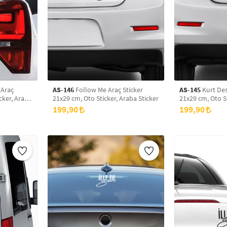
 Araç
AS-146
Follow Me Araç Sticker
AS-145
Kurt Des
cker, Araba
21x29 cm, Oto Sticker, Araba Sticker
21x29 cm, Oto St
199,90
199,90