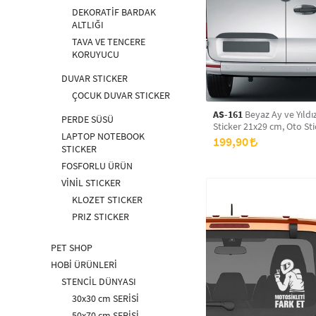
DEKORATİF BARDAK
ALTLIĞI
TAVA VE TENCERE
KORUYUCU
DUVAR STICKER
ÇOCUK DUVAR STICKER
AS-161
Beyaz Ay ve Yıldı
PERDE SÜSÜ
Sticker 21x29 cm, Oto Sti
LAPTOP NOTEBOOK
Sticker
199,90
STICKER
FOSFORLU ÜRÜN
VİNİL STICKER
KLOZET STICKER
PRIZ STICKER
PET SHOP
HOBİ ÜRÜNLERİ
STENCİL DÜNYASI
30x30 cm SERİSİ
50x70 cm SERİSİ