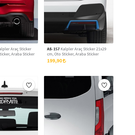
lpler Araç Sticker
AS-157
Kalpler Araç Sticker 21x29
icker, Araba Sticker
cm, Oto Sticker, Araba Sticker
199,90