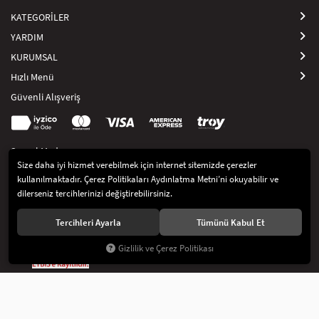
profesyonel hem de kişisel kullanım için ideal olan bu çantalarla
KATEGORİLER
makyajınızı her zaman düzenli ve kolay bir şekilde taşıyabilirsiniz. Şimdi
makyaj çantanızı keşfedin ve düzenli kalmanın keyfini çıkarın!
YARDIM
KURUMSAL
Hızlı Menü
Güvenli Alışveriş
Sosyal Medya
Size daha iyi hizmet verebilmek için internet sitemizde çerezler
kullanılmaktadır. Çerez Politikaları Aydınlatma Metni’ni okuyabilir ve
dilerseniz tercihlerinizi değiştirebilirsiniz.
Tercihleri Ayarla
Tümünü Kabul Et
Gizlilik ve Çerez Politikası
© 2021
Artikel İç ve Dış Tic. Ltd Şti
. Tüm hakları saklıdır.
KVKK Aydınlatma Metni
Gizlilik ve Çerez Politikası