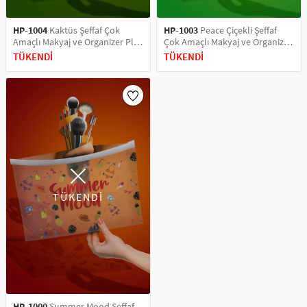
HP-1004
Kaktüs Şeffaf Çok
HP-1003
Peace Çiçekli Şeffaf
Amaçlı Makyaj ve Organizer Plaj
Çok Amaçlı Makyaj ve Organizer
El Çantası
Plaj El Çantası
TÜKENDİ
TÜKENDİ
TÜKENDİ
HP-1000
Summer Mood Şeffaf