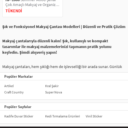
Çok Amaçlı Makyaj ve Organizer
Plaj El Çantası
TÜKENDİ
Şık ve Fonksiyonel Makyaj Çantası Modelleri | Düzenli ve Pratik Çözüm
Makyaj çantalarıyla düzenli kalın! Şık, kullanışlı ve kompakt
tasarımlar ile makyaj malzemelerinizi taşımanın pratik yolunu
keşfedin. Şimdi alışveriş yapın!
Makyaj çantaları, hem şıklığı hem de işlevselliği bir arada sunar. Günlük
kullanımda makyaj malzemelerinizi düzenli tutmanıza yardımcı olan bu
Popüler Markalar
çantalar, çeşitli tasarımlarla farklı ihtiyaçlara hitap eder. Kompakt
boyutları sayesinde çantanızda fazla yer kaplamazken, geniş iç hacmi
Artikel
Kral Şakir
sayesinde tüm makyaj ürünlerinizi güvenle taşıyabilirsiniz. Kaliteli
Craft Country
Super Nova
malzemelerden üretilen makyaj çantaları, dayanıklı yapıları ile uzun
ömürlü kullanım sunar. Farklı renk seçenekleri ve tasarımlar, kişisel
tarzınıza uygun bir model seçmenizi sağlar. Hem seyahatte hem de evde
Popüler Sayfalar
kullanabileceğiniz bu pratik ürünler, makyaj malzemelerinizin
Kadife Duvar Sticker
Kedi Tırmalama Ürünleri
Vinil Sticker
dağılmasını engeller ve düzen sağlar. Makyaj çantaları, makyaj yapmayı
daha keyifli hale getirmek için mükemmel bir yardımcıdır. Hem