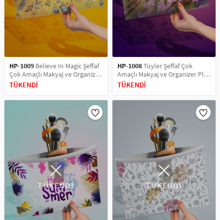
SAÇ AKSESUARLARI
PARTİ SÜSLERİ
GELİN / DÜĞÜN AKSESUARLARI
YILBAŞI ÜRÜNLERİ
TELEFON ASKISI
KULLAN AT TABAK BARDAK SETİ
HP-1009
Believe In Magic Şeffaf
HP-1008
Tüyler Şeffaf Çok
Çok Amaçlı Makyaj ve Organizer
Amaçlı Makyaj ve Organizer Plaj
MAKYAJ ÇANTASI
Plaj El Çantası
El Çantası
TÜKENDİ
TÜKENDİ
ŞAL VE FULAR
ODA KOKUSU VE MUM
TÜKENDİ
TÜKENDİ