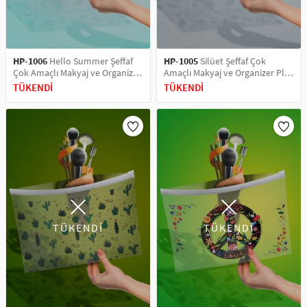
HP-1006
Hello Summer Şeffaf
HP-1005
Silüet Şeffaf Çok
Çok Amaçlı Makyaj ve Organizer
Amaçlı Makyaj ve Organizer Plaj
Plaj El Çantası
El Çantası
TÜKENDİ
TÜKENDİ
TÜKENDİ
TÜKENDİ