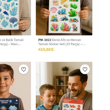
 ve Balık Temalı
PM-1022
Deniz Altı ve Mercan
Parça) – Mavi
Temalı Sticker Seti (15 Parça) –
Altı Dekoratif
Renkli Su Altı Bitki ve Kabuk Figürlü
419,88
Dekoratif Çıkartmalar