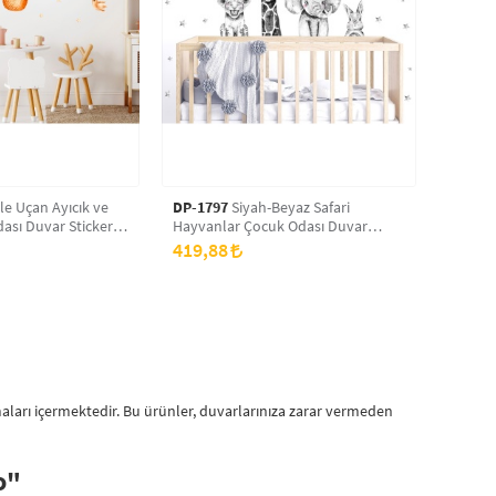
le Uçan Ayıcık ve
DP-1797
Siyah-Beyaz Safari
ası Duvar Sticker
Hayvanlar Çocuk Odası Duvar
Sticker 50 x 70 cm
419,88
aları içermektedir. Bu ürünler, duvarlarınıza zarar vermeden
o"