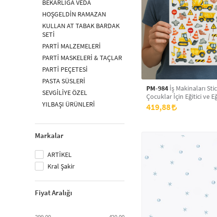
BEKARLIĞA VEDA
HOŞGELDİN RAMAZAN
KULLAN AT TABAK BARDAK
SETİ
PARTİ MALZEMELERİ
PARTİ MASKELERİ & TAÇLAR
PARTİ PEÇETESİ
PASTA SÜSLERİ
PM-984
İş Makinaları Stic
SEVGİLİYE ÖZEL
Çocuklar İçin Eğitici ve E
YILBAŞI ÜRÜNLERİ
Çıkartmalar (32 Adet)
419,88
Markalar
ARTİKEL
Kral Şakir
Fiyat Aralığı
299,00
420,00