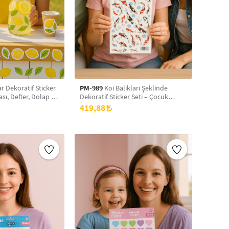
 Dekoratif Sticker
PM-989
Koi Balıkları Şeklinde
sı, Defter, Dolap ve
Dekoratif Sticker Seti – Çocuk
n Sökülüp
Odası, Defter, Dolap ve Duvar Süsü
419,88
Sevimli Etiketler
İçin Sökülüp Yapıştırılabilir Sevimli
Etiketler