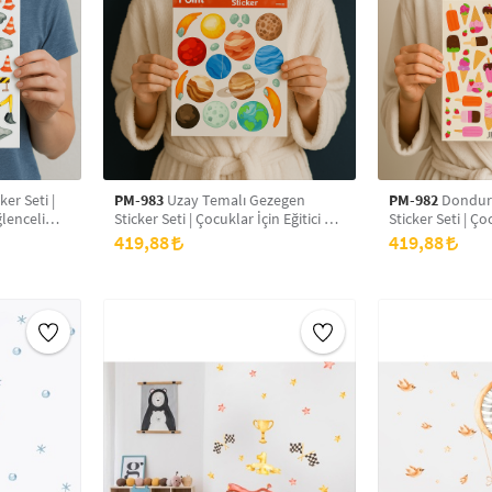
ker Seti |
PM-983
Uzay Temalı Gezegen
PM-982
Dondurm
ğlenceli
Sticker Seti | Çocuklar İçin Eğitici ve
Sticker Seti | Ço
Eğlenceli Çıkartmalar (32 Adet)
Çıkartmalar
419,88
419,88