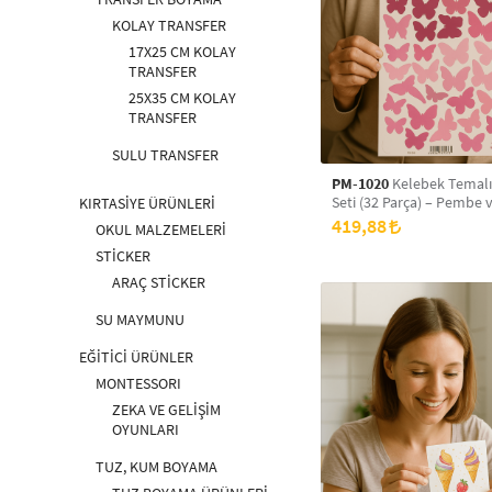
KOLAY TRANSFER
17X25 CM KOLAY
TRANSFER
25X35 CM KOLAY
TRANSFER
SULU TRANSFER
PM-1020
Kelebek Temalı 
Seti (32 Parça) – Pembe 
KIRTASİYE ÜRÜNLERİ
Renkli Dekoratif Çıkartm
419,88
OKUL MALZEMELERİ
STİCKER
ARAÇ STİCKER
SU MAYMUNU
EĞİTİCİ ÜRÜNLER
MONTESSORI
ZEKA VE GELİŞİM
OYUNLARI
TUZ, KUM BOYAMA