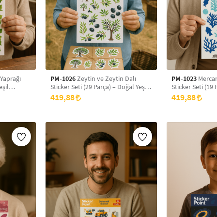
Yaprağı
PM-1026
Zeytin ve Zeytin Dalı
PM-1023
Mercan
eşil
Sticker Seti (29 Parça) – Doğal Yeşil
Sticker Seti (19 
f
Tonlarda Dekoratif Çıkartmalar
Tonlarda Deniz 
419,88
419,88
Çıkartmalar