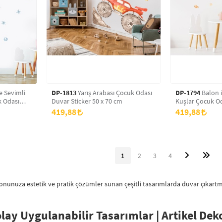
 Sevimli
DP-1813
Yarış Arabası Çocuk Odası
DP-1794
Balon i
k Odası
Duvar Sticker 50 x 70 cm
Kuşlar Çocuk Od
50 x 70 cm
419,88
419,88
1
2
3
4
yonunuza estetik ve pratik çözümler sunan çeşitli tasarımlarda duvar çıkartm
olay Uygulanabilir Tasarımlar | Artikel Dek