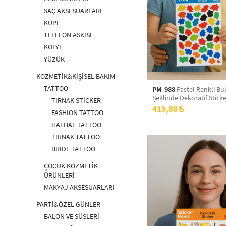
SAÇ AKSESUARLARI
KÜPE
TELEFON ASKISI
KOLYE
YÜZÜK
KOZMETİK&KİŞİSEL BAKIM
TATTOO
PM-988
Pastel Renkli Bu
Şeklinde Dekoratif Sticke
TIRNAK STİCKER
Çocuk Odası, Defter, Dol
419,88
FASHION TATTOO
Duvar Süsü İçin Sökülüp
Yapıştırılabilir Sevimli Et
HALHAL TATTOO
TIRNAK TATTOO
BRIDE TATTOO
ÇOCUK KOZMETİK
ÜRÜNLERİ
MAKYAJ AKSESUARLARI
PARTİ&ÖZEL GÜNLER
BALON VE SÜSLERİ