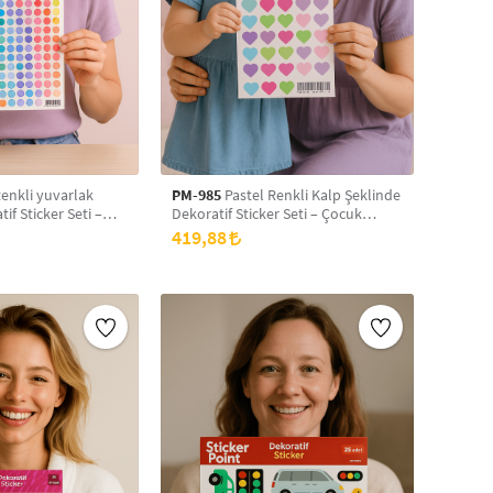
enkli yuvarlak
PM-985
Pastel Renkli Kalp Şeklinde
if Sticker Seti –
Dekoratif Sticker Seti – Çocuk
fter, Dolap ve
Odası, Defter, Dolap ve Duvar Süsü
419,88
n Sökülüp
İçin Sökülüp Yapıştırılabilir Sevimli
Sevimli Etiketler
Etiketler