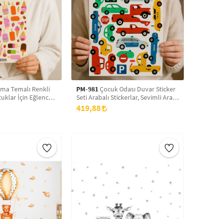
a Temalı Renkli
PM-981
Çocuk Odası Duvar Sticker
cuklar İçin Eğlenceli
Seti Arabalı Stickerlar, Sevimli Araç
Temalı Etiketler, Okul Çantası,
419,88
Dolap, Fayans Uyumlu Dekoratif
Sticker