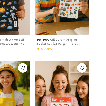
malı Sticker Seti
PM-1009
Acil Durum Araçları
tronot, Gezegen ve
Sticker Seti (26 Parça) – Polis,
ekoratif
Ambulans, İtfaiye ve Meslek Figürlü
419,88
uk Odası, Defter,
Dekoratif Çıkartmalar
 Süsü İçin Sökülüp
Sevimli Etiketle