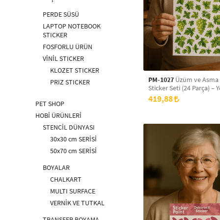
PERDE SÜSÜ
LAPTOP NOTEBOOK
STICKER
FOSFORLU ÜRÜN
VİNİL STICKER
KLOZET STICKER
PM-1027
Üzüm ve Asma 
PRIZ STICKER
Sticker Seti (24 Parça) – Y
Tonlarda Doğal Dekorati
419,88
PET SHOP
Çıkartmalar
HOBİ ÜRÜNLERİ
STENCİL DÜNYASI
30x30 cm SERİSİ
50x70 cm SERİSİ
BOYALAR
CHALKART
MULTI SURFACE
VERNİK VE TUTKAL
TRANSFER BOYAMA