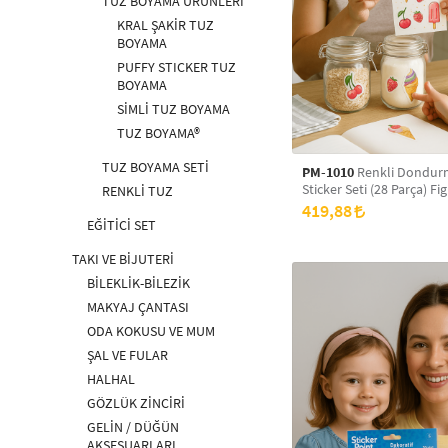
TUZ BOYAMA ÜRÜNLERİ
KRAL ŞAKİR TUZ
BOYAMA
PUFFY STICKER TUZ
BOYAMA
SİMLİ TUZ BOYAMA
TUZ BOYAMA®
TUZ BOYAMA SETİ
PM-1010
Renkli Dondur
Sticker Seti (28 Parça) Fi
RENKLİ TUZ
Dekoratif Etiketler Çocu
419,88
Defter, Dolap ve Duvar S
EĞİTİCİ SET
Sökülüp Yapıştırılabilir S
Etiketle
TAKI VE BİJUTERİ
BİLEKLİK-BİLEZİK
MAKYAJ ÇANTASI
ODA KOKUSU VE MUM
ŞAL VE FULAR
HALHAL
GÖZLÜK ZİNCİRİ
GELİN / DÜĞÜN
AKSESUARLARI