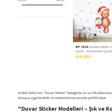
DP-1824
Kardan Adam ve
Ayıcık , Kartaneleri Çocu
Duvar Sticker 50 x 70 cm
419,88
Artikel Deko'nun "Duvar Sticker" kategorisi, ev ve ofis dekoras
kolayca uygulanabilir ve mekanlarınıza anında yenilik katar.
"Duvar Sticker Modelleri – Şık ve K