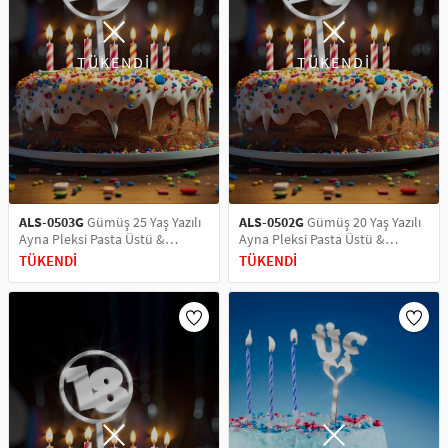
TÜKENDİ
TÜKENDİ
ALS-0503G
Gümüş 25 Yaş Yazılı
ALS-0502G
Gümüş 20 Yaş Yazılı
Ayna Pleksi Pasta Üstü &
Ayna Pleksi Pasta Üstü &
Doğum Günü Partisi & Pleksi
Doğum Günü Partisi & Pleksi
TÜKENDİ
TÜKENDİ
Pasta Süsü
Pasta Süsü