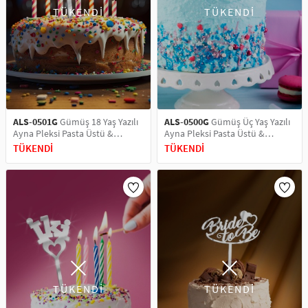
TÜKENDİ
TÜKENDİ
ALS-0501G
Gümüş 18 Yaş Yazılı
ALS-0500G
Gümüş Üç Yaş Yazılı
Ayna Pleksi Pasta Üstü &
Ayna Pleksi Pasta Üstü &
Doğum Günü Partisi & Pleksi
Doğum Günü Partisi & Pleksi
TÜKENDİ
TÜKENDİ
Pasta Süsü
Pasta Süsü
TÜKENDİ
TÜKENDİ