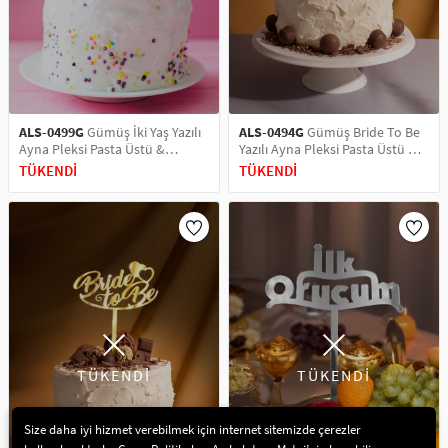
ALS-0499G
Gümüş İki Yaş Yazılı
ALS-0494G
Gümüş Bride To Be
Ayna Pleksi Pasta Üstü &
Yazılı Ayna Pleksi Pasta Üstü &
Doğum Günü Partisi & Pleksi
Bekarlığa Veda Partisi & Pleksi
TÜKENDİ
TÜKENDİ
Pasta Süsü
Pasta Süsü
TÜKENDİ
TÜKENDİ
Size daha iyi hizmet verebilmek için internet sitemizde çerezler