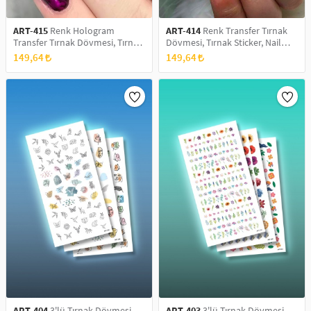
ART-415
Renk Hologram
ART-414
Renk Transfer Tırnak
Transfer Tırnak Dövmesi, Tırnak
Dövmesi, Tırnak Sticker, Nail
Sticker, Nail Tattoo, Nail Art
Tattoo, Nail Art
149,64
149,64
ART-404
3'lü Tırnak Dövmesi
ART-403
3'lü Tırnak Dövmesi