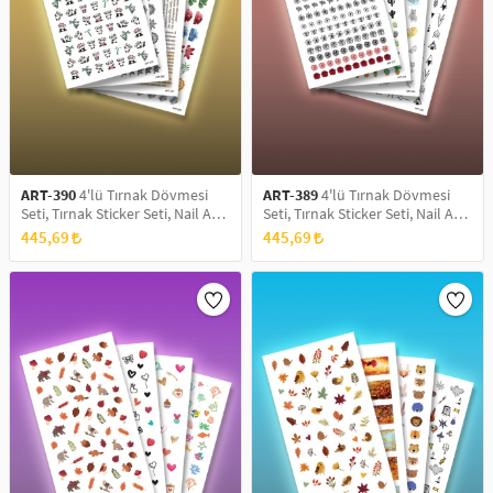
ART-390
4'lü Tırnak Dövmesi
ART-389
4'lü Tırnak Dövmesi
Seti, Tırnak Sticker Seti, Nail Art,
Seti, Tırnak Sticker Seti, Nail Art,
Tattoo
Tattoo
445,69
445,69