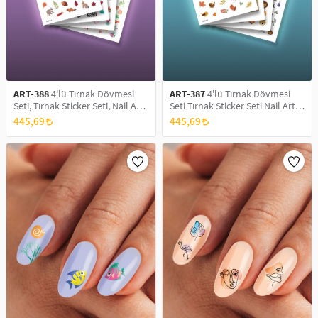
ART-388
4'lü Tırnak Dövmesi
ART-387
4'lü Tırnak Dövmesi
Seti, Tırnak Sticker Seti, Nail Art,
Seti Tırnak Sticker Seti Nail Art
Tattoo
Tattoo
445,69
445,69