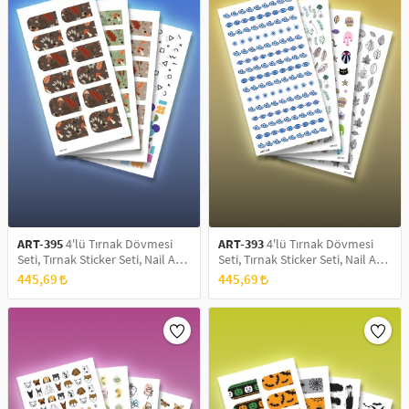
ART-395
4'lü Tırnak Dövmesi
ART-393
4'lü Tırnak Dövmesi
Seti, Tırnak Sticker Seti, Nail Art,
Seti, Tırnak Sticker Seti, Nail Art,
Tattoo
Tattoo
445,69
445,69