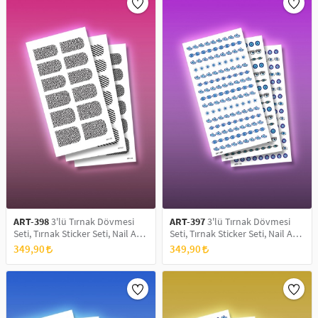
ART-398
3'lü Tırnak Dövmesi
ART-397
3'lü Tırnak Dövmesi
Seti, Tırnak Sticker Seti, Nail Art,
Seti, Tırnak Sticker Seti, Nail Art,
Tattoo
Tattoo
349,90
349,90