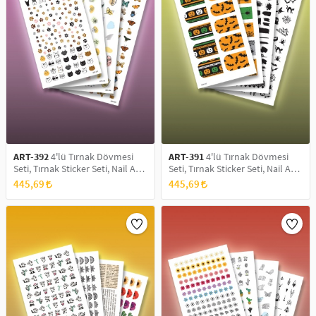
ART-392
4'lü Tırnak Dövmesi
ART-391
4'lü Tırnak Dövmesi
Seti, Tırnak Sticker Seti, Nail Art,
Seti, Tırnak Sticker Seti, Nail Art,
Tattoo
Tattoo
445,69
445,69