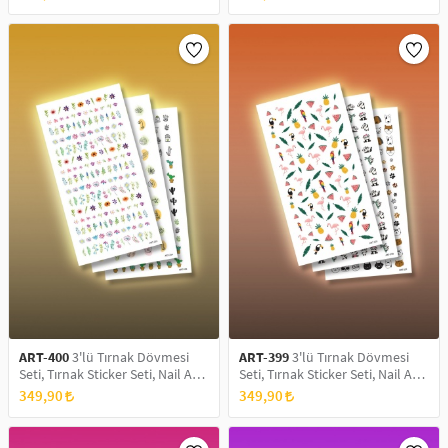
ART-400
3'lü Tırnak Dövmesi
ART-399
3'lü Tırnak Dövmesi
Seti, Tırnak Sticker Seti, Nail Art,
Seti, Tırnak Sticker Seti, Nail Art,
Tattoo
Tattoo
349,90
349,90