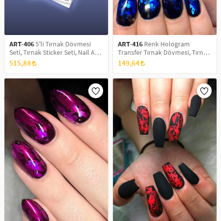
ART-406
5'li Tırnak Dövmesi
ART-416
Renk Hologram
Seti, Tırnak Sticker Seti, Nail Art,
Transfer Tırnak Dövmesi, Tırnak
Tattoo
Sticker, Nail Tattoo, Nail Art
515,88
149,64