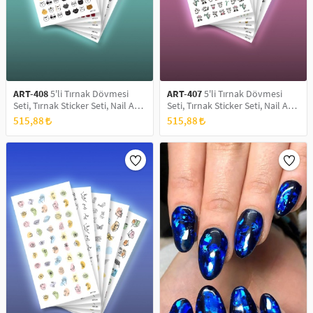
SAÇ AKSESUARLARI
PARTİ SÜSLERİ
GELİN / DÜĞÜN AKSESUARLARI
YILBAŞI ÜRÜNLERİ
TELEFON ASKISI
KULLAN AT TABAK BARDAK SETİ
ART-408
5'li Tırnak Dövmesi
ART-407
5'li Tırnak Dövmesi
Seti, Tırnak Sticker Seti, Nail Art,
Seti, Tırnak Sticker Seti, Nail Art,
MAKYAJ ÇANTASI
Tattoo
Tattoo
515,88
515,88
ŞAL VE FULAR
ODA KOKUSU VE MUM