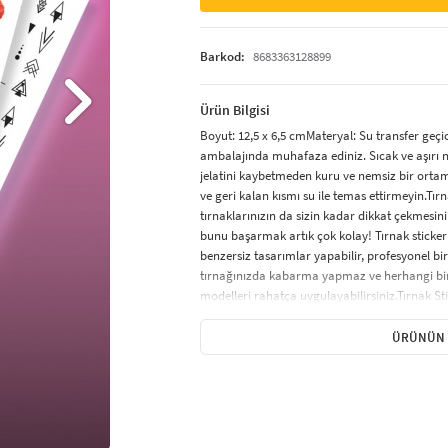
Barkod:
8683363128899
Ürün Bilgisi
Boyut: 12,5 x 6,5 cmMateryal: Su transfer geçi
ambalajında muhafaza ediniz. Sıcak ve aşırı 
jelatini kaybetmeden kuru ve nemsiz bir ortam
ve geri kalan kısmı su ile temas ettirmeyin.Tır
tırnaklarınızın da sizin kadar dikkat çekmesini 
bunu başarmak artık çok kolay! Tırnak sticker
benzersiz tasarımlar yapabilir, profesyonel bir
tırnağınızda kabarma yapmaz ve herhangi bir 
modelleri rahatça uygulayabilirsiniz.Tırnak Sti
özel olarak tasarlanmış renkli, küçük desenlerd
süsleme sonucu elde etmenizi sağlar. Tırnak st
ÜRÜNÜN 
tek renk oje görünümü verenler ve minik şekill
karikatür figürleri ve hayvan desenleri gibi çok
Uygulanır?Tırnak sticker uygulaması, hızlı ve k
iyice temizlenmeli ve yağsız olmalıdır.Uzun tırn
kısaltmamaya dikkat edin.Tırnağa ince bir kat