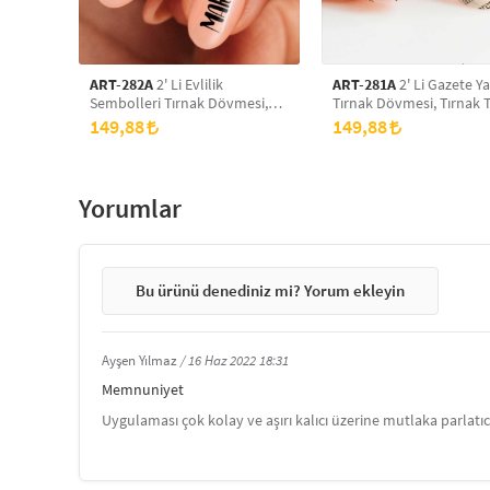
ART-282A
2' Li Evlilik
ART-281A
2' Li Gazete Ya
Sembolleri Tırnak Dövmesi,
Tırnak Dövmesi, Tırnak 
Tırnak Tattoo, Nail Art, Tırnak
Nail Art, Tırnak Sticker
149,88
149,88
Sticker
Yorumlar
Bu ürünü denediniz mi? Yorum ekleyin
Ayşen Yılmaz
16 Haz 2022 18:31
Memnuniyet
Uygulaması çok kolay ve aşırı kalıcı üzerine mutlaka parlatıcı 