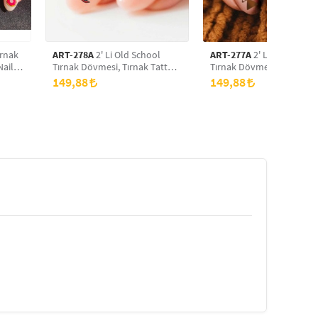
ırnak
ART-278A
2' Li Old School
ART-277A
2' Li Boho Şekil
Nail
Tırnak Dövmesi, Tırnak Tattoo,
Tırnak Dövmesi, Tırnak Ta
Nail Art, Tırnak Sticker
Nail Art, Tırnak Sticker
149,88
149,88