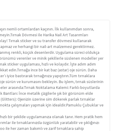
aşırı nemli ortamlardan kaçının. İlk kullanımdan sonra,
meyin.Tırnak Dövmesi ile Harika Nail Art Tasarımları
kolay! Tırnak sticker ve su transfer dövmesi kullanarak
a yapmaz ve herhangi bir nail-art malzemesi gerektirmez.
arlanmış renkli, küçük desenlerdir. Uygulama süreci oldukça
e görünümü verenler ve minik şekillerle süslenen modeller yer
rnak sticker uygulaması, hızlı ve kolaydır. İşte adım adım
ikkat edin.Tırnağa ince bir kat baz (astar) oje sürün. Daha
er’ı iyice bastırarak tırnağınıza yapıştırın.Tüm tırnaklara
af oje sürün ve kurumasını bekleyin. Bu işlem, tırnak süslerinin
meler arasında:Tırnak Noktalama Kalemi: Farklı boyutlarda
nak Bantları: İnce metalik çizgilerle şık bir görünüm elde
 (Glitters): Ojenizin üzerine sim dökerek parlak tırnaklar
ce nokta çalışmaları yapmak için idealdir.Pamuklu Çubuklar ve
 hızlı bir şekilde uygulamanıza olanak tanır. Hem pratik hem
mlar ile tırnaklarınızda özgünlük yaratabilir ve şıklığınızı
ttoo ile her zaman bakımlı ve zarif tırnaklara sahip