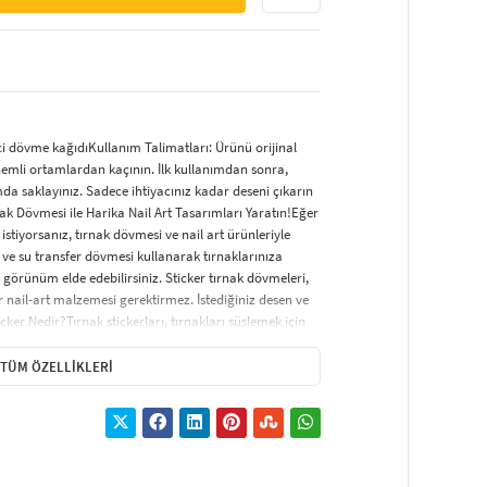
ci dövme kağıdıKullanım Talimatları: Ürünü orijinal
nemli ortamlardan kaçının. İlk kullanımdan sonra,
da saklayınız. Sadece ihtiyacınız kadar deseni çıkarın
nak Dövmesi ile Harika Nail Art Tasarımları Yaratın!Eğer
istiyorsanız, tırnak dövmesi ve nail art ürünleriyle
 ve su transfer dövmesi kullanarak tırnaklarınıza
 görünüm elde edebilirsiniz. Sticker tırnak dövmeleri,
nail-art malzemesi gerektirmez. İstediğiniz desen ve
cker Nedir?Tırnak stickerları, tırnakları süslemek için
ir. Uygulama süreci oldukça basittir ve şık bir tırnak
icker çeşitleri arasında; tırnağın tamamını kaplayan,
TÜM ÖZELLIKLERI
erle süslenen modeller yer almaktadır. Ayrıca, çiçek,
 çeşitli seçenekler de mevcuttur.Tırnak Sticker Nasıl
olaydır. İşte adım adım nasıl yapılacağı:Tırnaklarınız
aklar kesilip, törpülenmelidir. Tırnakları çok
 baz (astar) oje sürün. Daha dikkat çekici bir görünüm