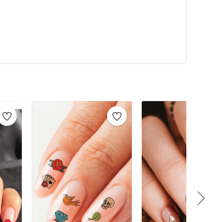
an sonra, sticker’ı dikkatlice çıkarın ve tırnağınıza
a yapıştırın.Tüm tırnaklara istediğiniz şekilde sticker
ırarak sticker’ı tırnağınıza transfer edin.Üzerine ince bir
u işlem, tırnak süslerinin uzun süre dayanmasını
melerTırnak süsleme işlemleri için kullanabileceğiniz
alemi: Farklı boyutlarda noktalar ve desenler
renk, şekil ve boyutlarda taşlar ile tırnaklarınızı
 çizgilerle şık bir görünüm elde etmenize yardımcı
 boncuklarla kaplayarak şeker gibi tırnaklar
zin üzerine sim dökerek parlak tırnaklar
 tasarımlarınızı yapabilmenizi sağlar.Kürdan ve
nokta çalışmaları yapmak için idealdir.Pamuklu
için kullanılır.Oje ve Şeffaf Oje (Astar): Tırnak
bilir.
üm kazandıran geçici dövme tasarımları sunar. Bu
lı bir şekilde uygulamanıza olanak tanır. Hem pratik
her gün veya özel günlerde tırnaklarınızı süslemek için
ile tırnaklarınızda özgünlük yaratabilir ve şıklığınızı
karılabilir olması, bu dövmeleri özellikle tercih edilen
r zaman bakımlı ve zarif tırnaklara sahip olabilirsiniz.