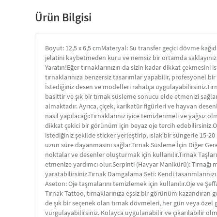
Ürün Bilgisi
Boyut: 12,5 x 6,5 cmMateryal: Su transfer geçici dövme kağıd
jelatini kaybetmeden kuru ve nemsiz bir ortamda saklayınız. S
Yaratın!Eğer tırnaklarınızın da sizin kadar dikkat çekmesini 
tırnaklarınıza benzersiz tasarımlar yapabilir, profesyonel b
İstediğiniz desen ve modelleri rahatça uygulayabilirsiniz.Tır
basittir ve şık bir tırnak süsleme sonucu elde etmenizi sağla
almaktadır. Ayrıca, çiçek, karikatür figürleri ve hayvan desen
nasıl yapılacağı:Tırnaklarınız iyice temizlenmeli ve yağsız ol
dikkat çekici bir görünüm için beyaz oje tercih edebilirsiniz.Oj
istediğiniz şekilde sticker yerleştirip, ıslak bir süngerle 15-2
uzun süre dayanmasını sağlar.Tırnak Süsleme İçin Diğer Ger
noktalar ve desenler oluşturmak için kullanılır.Tırnak Taşları:
etmenize yardımcı olur.Serpinti (Havyar Manikürü): Tırnağı min
yaratabilirsiniz.Tırnak Damgalama Seti: Kendi tasarımlarınız
Aseton: Oje taşmalarını temizlemek için kullanılır.Oje ve Şeffa
Tırnak Tattoo, tırnaklarınıza eşsiz bir görünüm kazandıran g
de şık bir seçenek olan tırnak dövmeleri, her gün veya özel gü
vurgulayabilirsiniz. Kolayca uygulanabilir ve çıkarılabilir olm