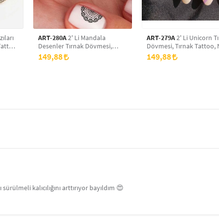
zıları
ART-280A
2' Li Mandala
ART-279A
2' Li Unicorn T
Tattoo,
Desenler Tırnak Dövmesi,
Dövmesi, Tırnak Tattoo, 
Tırnak Tattoo, Nail Art, Tırnak
Art, Tırnak Sticker
149,88
149,88
Sticker
sürülmeli kalıcılığını arttırıyor bayıldım 😍