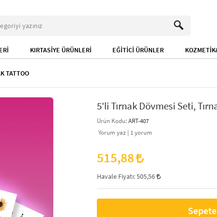
ERİ
KIRTASİYE ÜRÜNLERİ
EĞİTİCİ ÜRÜNLER
KOZMETİK&
AK TATTOO
5'li Tırnak Dövmesi Seti, Tırna
Ürün Kodu:
ART-407
Yorum yaz |
1
yorum
515,88
Havale Fiyatı:
505,56
Sepete