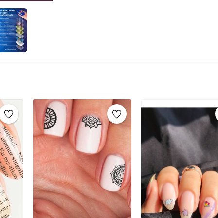
için beyaz oje tercih edebilirsiniz.Oje kurudukt
yerleştirin.Sticker’ı iyice bastırarak tırnağınız
yerleştirip, ıslak bir süngerle 15-20 saniye bast
kat şeffaf oje sürün ve kurumasını bekleyin. B
sağlar.Tırnak Süsleme İçin Diğer Gerekli Malze
diğer malzemeler arasında:Tırnak Noktalama K
oluşturmak için kullanılır.Tırnak Taşları: Farklı 
süsleyebilirsiniz.Tırnak Bantları: İnce metalik
olur.Serpinti (Havyar Manikürü): Tırnağı minik
yapabilirsiniz.Parıltılı Simler (Glitters): Ojeni
yaratabilirsiniz.Tırnak Damgalama Seti: Kendi
Cımbız: Tırnak taşlarını yerleştirmek ve ince 
Çubuklar ve Aseton: Oje taşmalarını temizlemek 
süsleme için şeffaf oje son kat olarak uygulana
Tırnak Tattoo, tırnaklarınıza eşsiz bir görün
dövmeler, tırnak sanatınızı zahmetsizce ve hız
hem de şık bir seçenek olan tırnak dövmeleri, 
idealdir. Çeşitli desenler ve modern tasarımlar 
vurgulayabilirsiniz. Kolayca uygulanabilir ve çı
bir seçenek haline getirir. Tırnak tattoo ile he