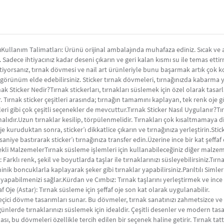
ıKullanım Talimatları: Ürünü orijinal ambalajında muhafaza ediniz. Sıcak ve 
adece ihtiyacınız kadar deseni çıkarın ve geri kalan kısmı su ile temas ettir
istiyorsanız, tırnak dövmesi ve nail art ürünleriyle bunu başarmak artık çok 
ir görünüm elde edebilirsiniz. Sticker tırnak dövmeleri, tırnağınızda kabarm
nak Sticker Nedir?Tırnak stickerları, tırnakları süslemek için özel olarak tas
r. Tırnak sticker çeşitleri arasında; tırnağın tamamını kaplayan, tek renk oj
leri gibi çok çeşitli seçenekler de mevcuttur.Tırnak Sticker Nasıl Uygulanır?Tı
malıdır.Uzun tırnaklar kesilip, törpülenmelidir. Tırnakları çok kısaltmamaya d
e kuruduktan sonra, sticker’ı dikkatlice çıkarın ve tırnağınıza yerleştirin.Stick
0 saniye bastırarak sticker’ı tırnağınıza transfer edin.Üzerine ince bir kat şeff
ekli MalzemelerTırnak süsleme işlemleri için kullanabileceğiniz diğer malze
 Farklı renk, şekil ve boyutlarda taşlar ile tırnaklarınızı süsleyebilirsiniz.Tır
ik boncuklarla kaplayarak şeker gibi tırnaklar yapabilirsiniz.Parıltılı Simler
ı yapabilmenizi sağlar.Kürdan ve Cımbız: Tırnak taşlarını yerleştirmek ve in
f Oje (Astar): Tırnak süsleme için şeffaf oje son kat olarak uygulanabilir.
eçici dövme tasarımları sunar. Bu dövmeler, tırnak sanatınızı zahmetsizce ve
nlerde tırnaklarınızı süslemek için idealdir. Çeşitli desenler ve modern tasarı
ası, bu dövmeleri özellikle tercih edilen bir seçenek haline getirir. Tırnak ta