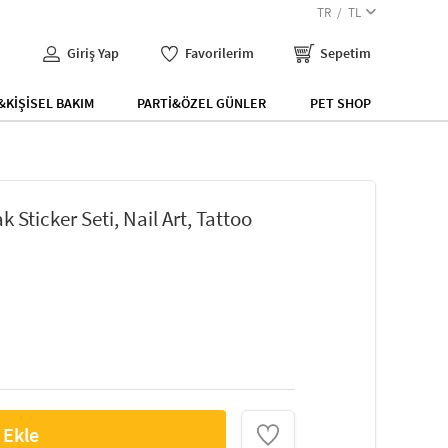
TR
TL
Giriş Yap
Favorilerim
Sepetim
KİŞİSEL BAKIM
PARTİ&ÖZEL GÜNLER
PET SHOP
k Sticker Seti, Nail Art, Tattoo
 Ekle