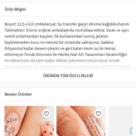
Ürün Bilgisi
Boyut: 12,5 x 6,5 cmMateryal: Su transfer geçici dövme kağıdıKullanım
Talimatları: Ürünü orijinal ambalajında muhafaza ediniz. Sıcak ve aşırı
nemli ortamlardan kaçının. İlk kullanımdan sonra, jelatini
kaybetmeden kuru ve nemsiz bir ortamda saklayınız. Sadece
ihtiyacınız kadar deseni çıkarın ve geri kalan kısmı su ile temas
ettirmeyin.Tırnak Dövmesi ile Harika Nail Art Tasarımları Yaratın!Eğer
tırnaklarınızın da sizin kadar dikkat çekmesini istiyorsanız, tırnak
dövmesi ve nail art ürünleriyle bunu başarmak artık çok kolay! Tırnak
sticker ve su transfer dövmesi kullanarak tırnaklarınıza benzersiz
ÜRÜNÜN TÜM ÖZELLIKLERI
tasarımlar yapabilir, profesyonel bir görünüm elde edebilirsiniz.
Sticker tırnak dövmeleri, tırnağınızda kabarma yapmaz ve herhangi bir
nail-art malzemesi gerektirmez. İstediğiniz desen ve modelleri rahatça
Benzer Ürünler
uygulayabilirsiniz.Tırnak Sticker Nedir?Tırnak stickerları, tırnakları
süslemek için özel olarak tasarlanmış renkli, küçük desenlerdir.
Uygulama süreci oldukça basittir ve şık bir tırnak süsleme sonucu elde
etmenizi sağlar. Tırnak sticker çeşitleri arasında; tırnağın tamamını
kaplayan, tek renk oje görünümü verenler ve minik şekillerle süslenen
modeller yer almaktadır. Ayrıca, çiçek, karikatür figürleri ve hayvan
desenleri gibi çok çeşitli seçenekler de mevcuttur.Tırnak Sticker Nasıl