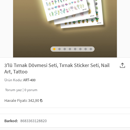
SAÇ AKSESUARLARI
PARTİ SÜSLERİ
GELİN / DÜĞÜN AKSESUARLARI
YILBAŞI ÜRÜNLERİ
TELEFON ASKISI
KULLAN AT TABAK BARDAK SETİ
MAKYAJ ÇANTASI
ŞAL VE FULAR
3'lü Tırnak Dövmesi Seti, Tırnak Sticker Seti, Nail
Art, Tattoo
ODA KOKUSU VE MUM
Ürün Kodu:
ART-400
Yorum yaz |
0
yorum
Havale Fiyatı:
342,90
Barkod:
8683363128820