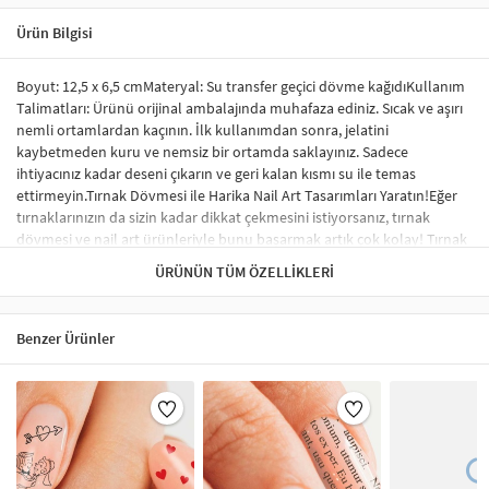
Ürün Bilgisi
Boyut: 12,5 x 6,5 cmMateryal: Su transfer geçici dövme kağıdıKullanım
Talimatları: Ürünü orijinal ambalajında muhafaza ediniz. Sıcak ve aşırı
nemli ortamlardan kaçının. İlk kullanımdan sonra, jelatini
kaybetmeden kuru ve nemsiz bir ortamda saklayınız. Sadece
ihtiyacınız kadar deseni çıkarın ve geri kalan kısmı su ile temas
ettirmeyin.Tırnak Dövmesi ile Harika Nail Art Tasarımları Yaratın!Eğer
tırnaklarınızın da sizin kadar dikkat çekmesini istiyorsanız, tırnak
dövmesi ve nail art ürünleriyle bunu başarmak artık çok kolay! Tırnak
sticker ve su transfer dövmesi kullanarak tırnaklarınıza benzersiz
ÜRÜNÜN TÜM ÖZELLIKLERI
tasarımlar yapabilir, profesyonel bir görünüm elde edebilirsiniz.
Sticker tırnak dövmeleri, tırnağınızda kabarma yapmaz ve herhangi bir
nail-art malzemesi gerektirmez. İstediğiniz desen ve modelleri rahatça
Benzer Ürünler
uygulayabilirsiniz.Tırnak Sticker Nedir?Tırnak stickerları, tırnakları
süslemek için özel olarak tasarlanmış renkli, küçük desenlerdir.
Uygulama süreci oldukça basittir ve şık bir tırnak süsleme sonucu elde
etmenizi sağlar. Tırnak sticker çeşitleri arasında; tırnağın tamamını
kaplayan, tek renk oje görünümü verenler ve minik şekillerle süslenen
modeller yer almaktadır. Ayrıca, çiçek, karikatür figürleri ve hayvan
desenleri gibi çok çeşitli seçenekler de mevcuttur.Tırnak Sticker Nasıl