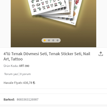
SAÇ AKSESUARLARI
PARTİ SÜSLERİ
GELİN / DÜĞÜN AKSESUARLARI
YILBAŞI ÜRÜNLERİ
TELEFON ASKISI
KULLAN AT TABAK BARDAK SETİ
MAKYAJ ÇANTASI
ŞAL VE FULAR
4'lü Tırnak Dövmesi Seti, Tırnak Sticker Seti, Nail
Art, Tattoo
ODA KOKUSU VE MUM
Ürün Kodu:
ART-390
Yorum yaz |
0
yorum
Havale Fiyatı:
436,78
Barkod:
8683363126987