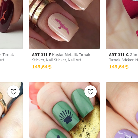
k Tırnak
ART-311-F
Kuşlar Metalik Tırnak
ART-311-G
Gümü
Art
Sticker, Nail Sticker, Nail Art
Tırnak Sticker, N
149,64
149,64