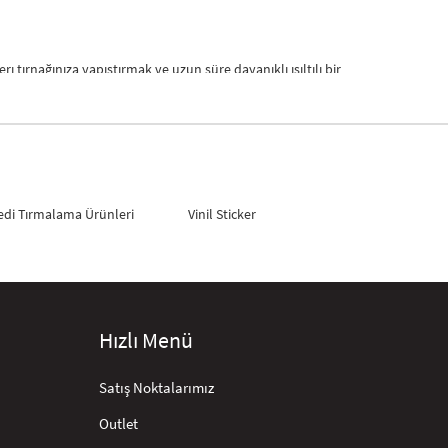
ı tırnağınıza yapıştırmak ve uzun süre dayanıklı ışıltılı bir
ografik desenler oldukça popülerdir. Bu tasarımlar, günlük
edi Tırmalama Ürünleri
Vinil Sticker
seçtiğiniz stickerı dikkatlice tırnağınıza yerleştirerek
Hızlı Menü
oğun tempoda yaşayanlar veya tırnak bakımına fazla vakit
Satış Noktalarımız
Outlet