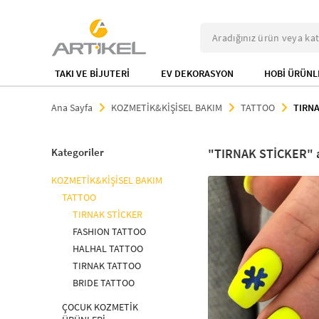
TAKI VE BİJUTERİ
EV DEKORASYON
HOBİ ÜRÜNL
Ana Sayfa
KOZMETİK&KİŞİSEL BAKIM
TATTOO
TIRNA
Kategoriler
TIRNAK STİCKER
KOZMETİK&KİŞİSEL BAKIM
TATTOO
TIRNAK STİCKER
FASHION TATTOO
HALHAL TATTOO
TIRNAK TATTOO
BRIDE TATTOO
ÇOCUK KOZMETİK