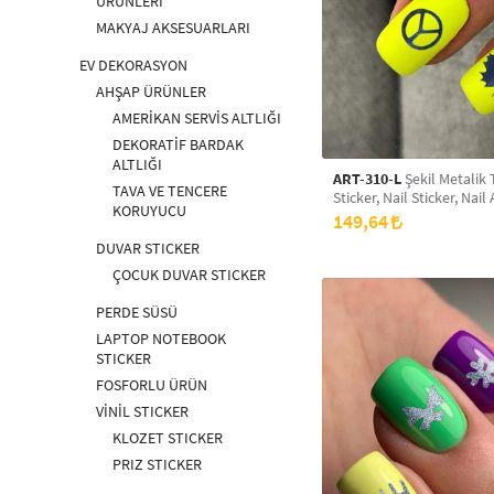
ÜRÜNLERİ
MAKYAJ AKSESUARLARI
EV DEKORASYON
AHŞAP ÜRÜNLER
AMERİKAN SERVİS ALTLIĞI
DEKORATİF BARDAK
ALTLIĞI
ART-310-L
Şekil Metalik 
TAVA VE TENCERE
Sticker, Nail Sticker, Nail 
KORUYUCU
149,64
DUVAR STICKER
ÇOCUK DUVAR STICKER
PERDE SÜSÜ
LAPTOP NOTEBOOK
STICKER
FOSFORLU ÜRÜN
VİNİL STICKER
KLOZET STICKER
PRIZ STICKER