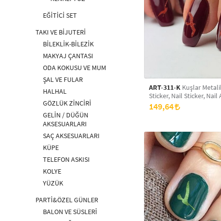
EĞİTİCİ SET
TAKI VE BİJUTERİ
BİLEKLİK-BİLEZİK
MAKYAJ ÇANTASI
ODA KOKUSU VE MUM
ŞAL VE FULAR
ART-311-K
Kuşlar Metali
HALHAL
Sticker, Nail Sticker, Nail 
GÖZLÜK ZİNCİRİ
149,64
GELİN / DÜĞÜN
AKSESUARLARI
SAÇ AKSESUARLARI
KÜPE
TELEFON ASKISI
KOLYE
YÜZÜK
PARTİ&ÖZEL GÜNLER
BALON VE SÜSLERİ