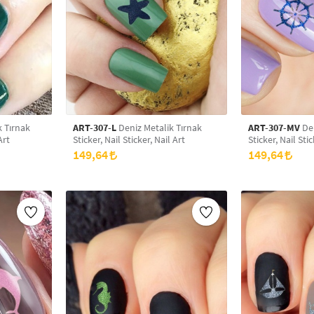
k Tırnak
ART-307-L
Deniz Metalik Tırnak
ART-307-MV
Deniz Meta
Art
Sticker, Nail Sticker, Nail Art
Sticker, Nail Stic
149,64
149,64