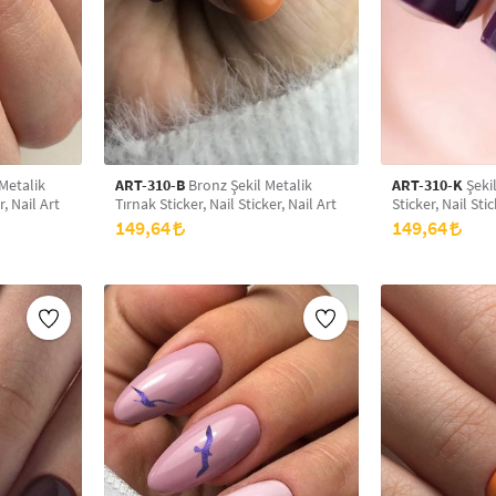
Metalik
ART-310-B
Bronz Şekil Metalik
ART-310-K
Şekil
r, Nail Art
Tırnak Sticker, Nail Sticker, Nail Art
Sticker, Nail Stic
149,64
149,64