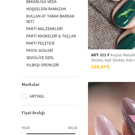
BEKARLIĞA VEDA
HOŞGELDİN RAMAZAN
KULLAN AT TABAK BARDAK
SETİ
PARTİ MALZEMELERİ
PARTİ MASKELERİ & TAÇLAR
PARTİ PEÇETESİ
PASTA SÜSLERİ
ART-311-Y
Kuşlar Metali
SEVGİLİYE ÖZEL
Sticker, Nail Sticker, Nail 
YILBAŞI ÜRÜNLERİ
149,64
Markalar
ARTİKEL
Fiyat Aralığı
99,00
500,00