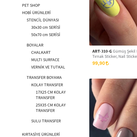
PET SHOP
HOBİ ÜRÜNLERİ
STENCİL DÜNYASI
30x30 cm SERİSİ
50x70 cm SERİSİ
BOYALAR
ART-310-G
Gümüş Şekil 
CHALKART
Tırnak Sticker, Nail Sticke
MULTI SURFACE
99,90
VERNİK VE TUTKAL
TRANSFER BOYAMA
KOLAY TRANSFER
17X25 CM KOLAY
TRANSFER
25X35 CM KOLAY
TRANSFER
SULU TRANSFER
KIRTASİYE ÜRÜNLERİ