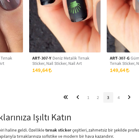
ART-307-Y
Deniz Metalik Tırnak
ART-307-G
Gümüş 
Art
Sticker, Nail Sticker, Nail Art
Tırnak Sticker, N
149,64
149,64
1
2
3
4
larınıza Işıltı Katın
iri haline geldi. Özellikle
tırnak sticker
çeşitleri, zahmetsiz bir şekilde pro
apılarıyla tırnaklarınıza sofistike ve modern bir hava kazandırır.