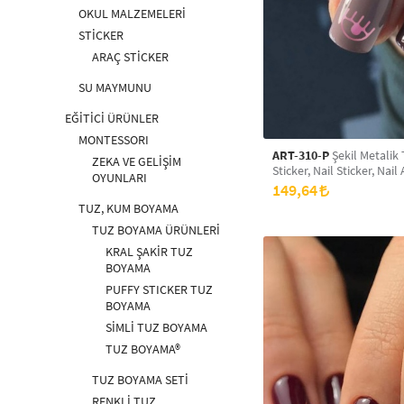
OKUL MALZEMELERİ
STİCKER
ARAÇ STİCKER
SU MAYMUNU
EĞİTİCİ ÜRÜNLER
MONTESSORI
ART-310-P
Şekil Metalik 
ZEKA VE GELİŞİM
Sticker, Nail Sticker, Nail 
OYUNLARI
149,64
TUZ, KUM BOYAMA
TUZ BOYAMA ÜRÜNLERİ
KRAL ŞAKİR TUZ
BOYAMA
PUFFY STICKER TUZ
BOYAMA
SİMLİ TUZ BOYAMA
TUZ BOYAMA®
TUZ BOYAMA SETİ
RENKLİ TUZ