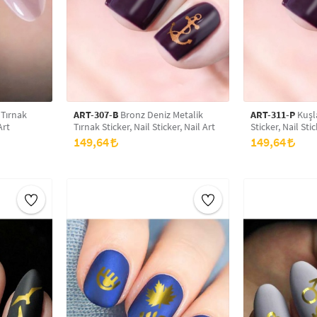
ART-307-B
Bronz Deniz Metalik
ART-311-P
Kuşla
Art
Tırnak Sticker, Nail Sticker, Nail Art
Sticker, Nail Stic
149,64
149,64