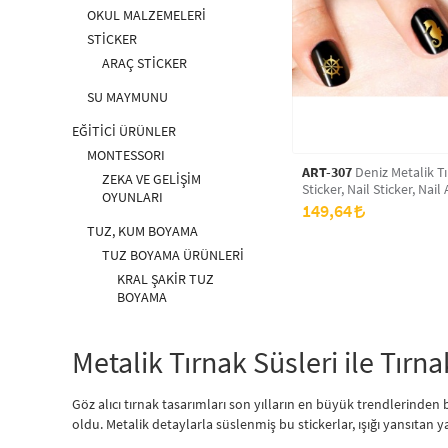
OKUL MALZEMELERİ
STİCKER
ARAÇ STİCKER
SU MAYMUNU
EĞİTİCİ ÜRÜNLER
MONTESSORI
ART-307
Deniz Metalik Tırnak
ZEKA VE GELİŞİM
Sticker, Nail Sticker, Nail 
OYUNLARI
149,64
TUZ, KUM BOYAMA
TUZ BOYAMA ÜRÜNLERİ
KRAL ŞAKİR TUZ
BOYAMA
PUFFY STICKER TUZ
BOYAMA
Metalik Tırnak Süsleri ile Tırnak
SİMLİ TUZ BOYAMA
TUZ BOYAMA®
Göz alıcı tırnak tasarımları son yılların en büyük trendlerinden b
TUZ BOYAMA SETİ
oldu. Metalik detaylarla süslenmiş bu stickerlar, ışığı yansıtan y
RENKLİ TUZ