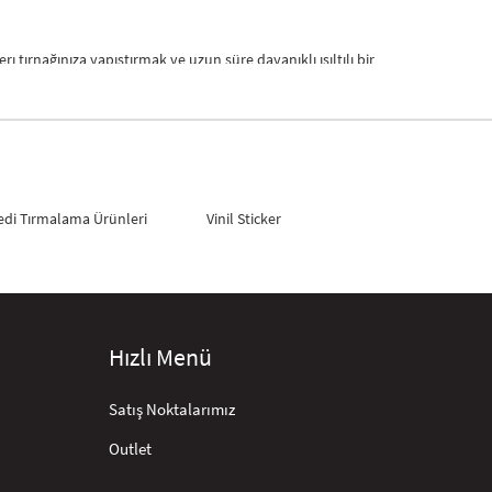
ı tırnağınıza yapıştırmak ve uzun süre dayanıklı ışıltılı bir
ografik desenler oldukça popülerdir. Bu tasarımlar, günlük
edi Tırmalama Ürünleri
Vinil Sticker
seçtiğiniz stickerı dikkatlice tırnağınıza yerleştirerek
Hızlı Menü
oğun tempoda yaşayanlar veya tırnak bakımına fazla vakit
Satış Noktalarımız
Outlet
arak çıkartabilirsiniz. Bu sayede tırnaklarınıza zarar vermeden