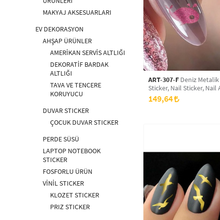
ÜRÜNLERİ
MAKYAJ AKSESUARLARI
EV DEKORASYON
AHŞAP ÜRÜNLER
AMERİKAN SERVİS ALTLIĞI
DEKORATİF BARDAK
ALTLIĞI
ART-307-F
Deniz Metalik Tırnak
TAVA VE TENCERE
Sticker, Nail Sticker, Nail 
KORUYUCU
149,64
DUVAR STICKER
ÇOCUK DUVAR STICKER
PERDE SÜSÜ
LAPTOP NOTEBOOK
STICKER
FOSFORLU ÜRÜN
VİNİL STICKER
KLOZET STICKER
PRIZ STICKER