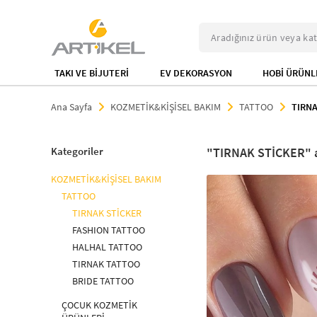
TAKI VE BİJUTERİ
EV DEKORASYON
HOBİ ÜRÜNL
Ana Sayfa
KOZMETİK&KİŞİSEL BAKIM
TATTOO
TIRNA
Kategoriler
TIRNAK STİCKER
KOZMETİK&KİŞİSEL BAKIM
TATTOO
TIRNAK STİCKER
FASHION TATTOO
HALHAL TATTOO
TIRNAK TATTOO
BRIDE TATTOO
ÇOCUK KOZMETİK