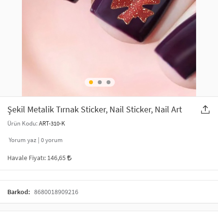
SAÇ AKSESUARLARI
PARTİ SÜSLERİ
GELİN / DÜĞÜN AKSESUARLARI
YILBAŞI ÜRÜNLERİ
TELEFON ASKISI
KULLAN AT TABAK BARDAK SETİ
MAKYAJ ÇANTASI
ŞAL VE FULAR
Şekil Metalik Tırnak Sticker, Nail Sticker, Nail Art
Ürün Kodu:
ART-310-K
ODA KOKUSU VE MUM
Yorum yaz |
0
yorum
Havale Fiyatı:
146,65
Barkod:
8680018909216