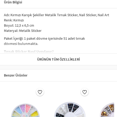
Ürün Bilgisi
Adı: Kırmızı Karışık Şekiller Metalik Tırnak Sticker, Nail Sticker, Nail Art
Renk: Kırmızı
Boyut: 12,5 x 6,5 cm
Materyal: Metalik Sticker
Paket İçeriği: 1 paket dövme içerisinde 51 adet tırnak
dövmesi bulunmakta.
Tırnak Sticker Nasıl Uygulanır?
Tırnak sticker uygulamasının aşamaları
ÜRÜNÜN TÜM ÖZELLIKLERI
şu şekilde sıralanabilir:
Uygulamadan önce tırnak temizlenir.
Tırnağın yağsız ve kuru olduğundan emin olunur.
Benzer Ürünler
Tırnaklar uzunsa kesilir ve törpülenir. Bu işlem sırasında
tırnakların çok fazla kısaltılmaması tercih edilebilir.
Tırnağın üzerine ince bir kat baz (astar) oje sürülür. Tırnak
süsünün dikkat çekmesi tercih ediliyorsa koyu renk oje
sürülebilir.
Oje kuruduktan sonra tırnak süsü (sticker) yüzeyden cımbız ve
benzeri yardımıyla yavaşça çıkartılıp, tırnakta istenen noktaya
konur.