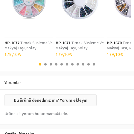
Sticker üzerine şeffaf
oje
ince bir kat olacak şekilde sürülür ve
kuruması beklenir. Bu şekilde tırnaklar parlar ve tırnak
süslerinin daha uzun kullanımı sağlanır.
HP-1672
Tırnak Süsleme Ve
HP-1671
Tırnak Süsleme Ve
HP-1670
Tırnak
Makyaj Taşı, Kolay
Makyaj Taşı, Kolay
Makyaj Taşı, Ko
Uygulanabilir, Nail Art
Uygulanabilir, Nail Art
Uygulanabilir, N
179,10
179,10
179,10
Tırnak Süsleme Ve Makyaj
Tırnak Süsleme Ve Makyaj
Tırnak Süsleme
Taş Set
Taş Set
Taş Set
Yorumlar
Bu ürünü denediniz mi? Yorum ekleyin
Ürüne ait yorum bulunmamaktadır.
Popüler Markalar