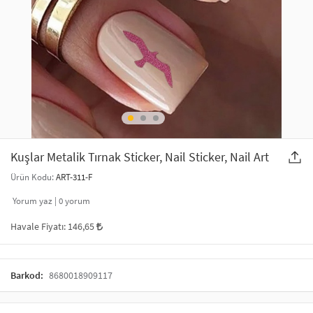
SAÇ AKSESUARLARI
PARTİ SÜSLERİ
GELİN / DÜĞÜN AKSESUARLARI
YILBAŞI ÜRÜNLERİ
TELEFON ASKISI
KULLAN AT TABAK BARDAK SETİ
MAKYAJ ÇANTASI
ŞAL VE FULAR
Kuşlar Metalik Tırnak Sticker, Nail Sticker, Nail Art
Ürün Kodu:
ART-311-F
ODA KOKUSU VE MUM
Yorum yaz |
0
yorum
Havale Fiyatı:
146,65
Barkod:
8680018909117