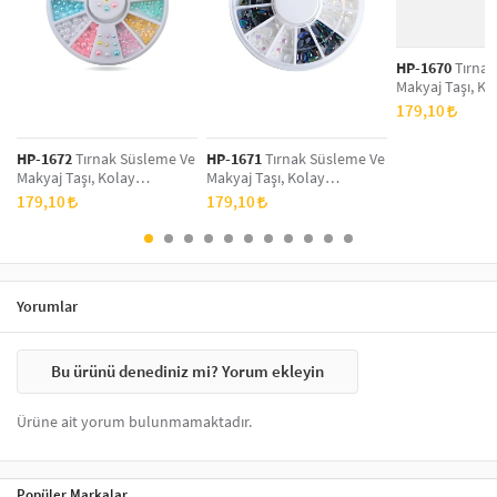
Sticker üzerine şeffaf
oje
ince bir kat olacak şekilde sürülür ve
kuruması beklenir. Bu şekilde tırnaklar parlar ve tırnak
süslerinin daha uzun kullanımı sağlanır.
HP-1670
Tırnak
Makyaj Taşı, Ko
Uygulanabilir, N
179,10
Tırnak Süsleme
Taş Set
HP-1672
Tırnak Süsleme Ve
HP-1671
Tırnak Süsleme Ve
Makyaj Taşı, Kolay
Makyaj Taşı, Kolay
Uygulanabilir, Nail Art
Uygulanabilir, Nail Art
179,10
179,10
Tırnak Süsleme Ve Makyaj
Tırnak Süsleme Ve Makyaj
Taş Set
Taş Set
Yorumlar
Bu ürünü denediniz mi? Yorum ekleyin
Ürüne ait yorum bulunmamaktadır.
Popüler Markalar