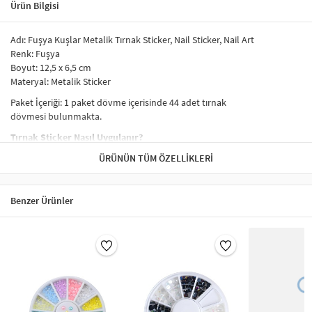
Ürün Bilgisi
Adı: Fuşya Kuşlar Metalik Tırnak Sticker, Nail Sticker, Nail Art
Renk: Fuşya
Boyut: 12,5 x 6,5 cm
Materyal: Metalik Sticker
Paket İçeriği: 1 paket dövme içerisinde 44 adet tırnak
dövmesi bulunmakta.
Tırnak Sticker Nasıl Uygulanır?
Tırnak sticker uygulamasının aşamaları
ÜRÜNÜN TÜM ÖZELLIKLERI
şu şekilde sıralanabilir:
Uygulamadan önce tırnak temizlenir.
Tırnağın yağsız ve kuru olduğundan emin olunur.
Benzer Ürünler
Tırnaklar uzunsa kesilir ve törpülenir. Bu işlem sırasında
tırnakların çok fazla kısaltılmaması tercih edilebilir.
Tırnağın üzerine ince bir kat baz (astar) oje sürülür. Tırnak
süsünün dikkat çekmesi tercih ediliyorsa koyu renk oje
sürülebilir.
Oje kuruduktan sonra tırnak süsü (sticker) yüzeyden cımbız ve
benzeri yardımıyla yavaşça çıkartılıp, tırnakta istenen noktaya
konur.