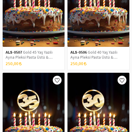
ALS-0507
Gold 45 Yaş Yazılı
ALS-0506
Gold 40 Yaş Yazılı
Ayna Pleksi Pasta Üstü &
Ayna Pleksi Pasta Üstü &
Doğum Günü Partisi & Pleksi
Doğum Günü Partisi & Pleksi
250,00
250,00
Pasta Süsü
Pasta Süsü