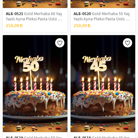
ALS-0521
Gold Merhaba 60 Yaş
ALS-0520
Gold Merhaba 55 Yaş
Yazılı Ayna Pleksi Pasta Üstü &
Yazılı Ayna Pleksi Pasta Üstü &
Doğum Günü Partisi & Pleksi
Doğum Günü Partisi & Pleksi
250,00
250,00
Pasta Süsü
Pasta Süsü
ALS-0519
Gold Merhaba 50 Yaş
ALS-0518
Gold Merhaba 45 Yaş