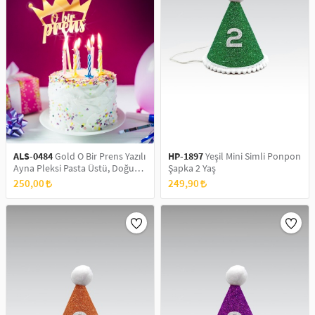
ALS-0484
Gold O Bir Prens Yazılı
HP-1897
Yeşil Mini Simli Ponpon
Ayna Pleksi Pasta Üstü, Doğum
Şapka 2 Yaş
Günü Partisi ,Pleksi Pasta Süsü
250,00
249,90