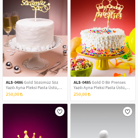
ALS-0486
Gold Sözümüz Söz
ALS-0485
Gold O Bir Prenses
Yazılı Ayna Pleksi Pasta Üstü,
Yazılı Ayna Pleksi Pasta Üstü,
Nişan Partisi, Söz Pasta Süsü,
Doğum Günü Partisi, Pleksi
250,00
250,00
Pleksi Pasta Süsü
Pasta Süsü