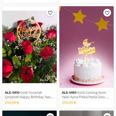
Pasta Süsü
Pasta Süsü
ALS-0490
Gold Yuvarlak
ALS-0489
Gold Coming Soon
Çerçeveli Happy Birthday Yazılı
Yazılı Ayna Pleksi Pasta Üstü &
Ayna Pleksi Pasta Üstü &
Doğum Günü Partisi & Pleksi
250,00
250,00
Doğum Günü Partisi & Pleksi
Pasta Süsü
Pasta Süsü