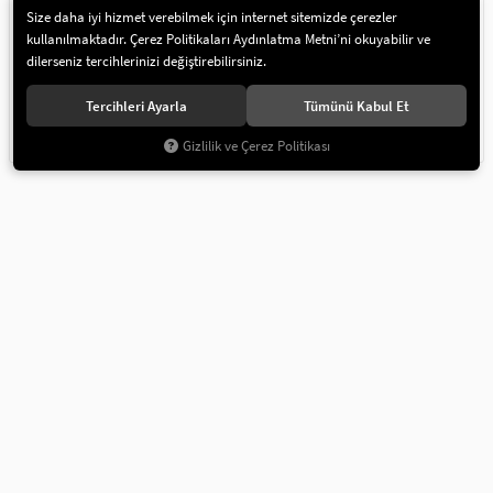
Size daha iyi hizmet verebilmek için internet sitemizde çerezler
kullanılmaktadır. Çerez Politikaları Aydınlatma Metni’ni okuyabilir ve
dilerseniz tercihlerinizi değiştirebilirsiniz.
HP-1891
Pembe Mini Simli
HP-1890
Kırmızı Mini Simli
Tercihleri Ayarla
Tümünü Kabul Et
Ponpon Şapka 2 Yaş
Ponpon Şapka 2 Yaş
249,90
249,90
Gizlilik ve Çerez Politikası
2
3
4
5
6
7
8
9
10
11
12
Benzersiz Ürün Koleksiyonları | Artikel Deko
"Parti ve Özel Günler kategorilerdeki
benzersiz ürün koleksiyonlarını keşfedin!
Sınırlı sayıda ve temalı ürünler Artikel
Deko’da sizi bekliyor. Şimdi inceleyin!"
Popüler Markalar