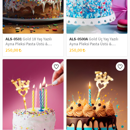
SAÇ AKSESUARLARI
PARTİ SÜSLERİ
GELİN / DÜĞÜN AKSESUARLARI
YILBAŞI ÜRÜNLERİ
TELEFON ASKISI
KULLAN AT TABAK BARDAK SETİ
ALS-0501
Gold 18 Yaş Yazılı
ALS-0500A
Gold Üç Yaş Yazılı
Ayna Pleksi Pasta Üstü &
Ayna Pleksi Pasta Üstü &
MAKYAJ ÇANTASI
Doğum Günü Partisi & Pleksi
Doğum Günü Partisi & Pleksi
250,00
250,00
Pasta Süsü
Pasta Süsü
ŞAL VE FULAR
ODA KOKUSU VE MUM