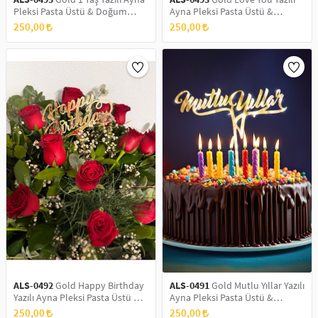
Pleksi Pasta Üstü & Doğum
Ayna Pleksi Pasta Üstü &
Günü Partisi & Pleksi Pasta Süsü
Doğum Günü Partisi & Pleksi
250,00
250,00
Pasta Süsü
ALS-0492
Gold Happy Birthday
ALS-0491
Gold Mutlu Yıllar Yazılı
Yazılı Ayna Pleksi Pasta Üstü &
Ayna Pleksi Pasta Üstü &
Doğum Günü Partisi & Pleksi
Doğum Günü Partisi & Pleksi
250,00
250,00