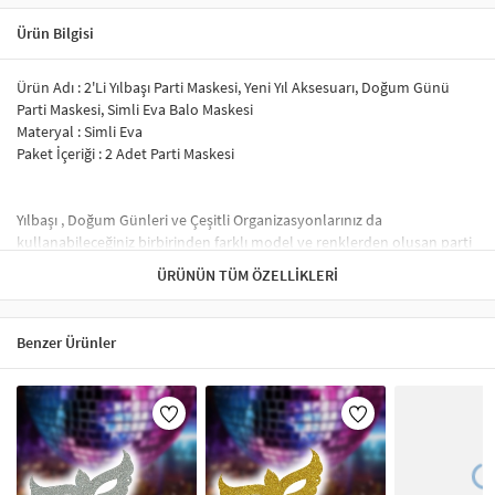
Ürün Bilgisi
Ürün Adı : 2'Li Yılbaşı Parti Maskesi, Yeni Yıl Aksesuarı, Doğum Günü
Parti Maskesi, Simli Eva Balo Maskesi
Materyal : Simli Eva
Paket İçeriği : 2 Adet Parti Maskesi
Yılbaşı , Doğum Günleri ve Çeşitli Organizasyonlarınız da
kullanabileceğiniz birbirinden farklı model ve renklerden oluşan parti
maskelerimiz ile partileriniz daha da eğlenceli bir hal alacak.
ÜRÜNÜN TÜM ÖZELLIKLERI
Simli evadan üretildiği üzere azda olsa sim dökülmeleri yaşanacaktır.
Ürün Lazer Kesimdir.
İnce Lastik İp ile kolay kullanım sağlamaktadır.
Benzer Ürünler
Baş çevrenize göre dilediğiniz gibi ayarlayabilirsiniz.
Parti Maskeleri – Eğlenceli ve Şık Tasarımlar
Parti maskeleri, doğum günü, kostüm partileri, karnavallar ve maskeli
balolar gibi etkinliklerde popüler aksesuarlardır. Özellikle
Venedik
maskeleri
,
simli maskeler
ve
tüylü maskeler
gibi çeşitler, partilerinize
renk katar. Ayrıca,
Cadılar Bayramı maskeleri
ve
karnaval maskeleri