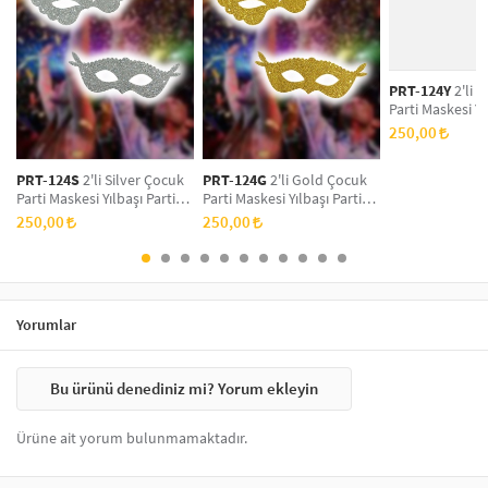
de sıkça tercih edilen seçenekler arasındadır. Bu maskeler, hem
yetişkinler hem de çocuklar için farklı tasarımlarla sunulmaktadır.
Kaliteli malzemelerden üretilen maskeler, konforlu bir kullanım sağlar
ve etkinliklerinizde dikkat çekici bir görünüm elde etmenize yardımcı
PRT-124Y
2'li Y
olur.
Parti Maskesi Yı
Maskesi, Yeni Yı
250,00
Doğum Günü Par
Simli Eva Balo 
PRT-124S
2'li Silver Çocuk
PRT-124G
2'li Gold Çocuk
Parti Maskesi Yılbaşı Parti
Parti Maskesi Yılbaşı Parti
Maskesi, Yeni Yıl Aksesuarı,
Maskesi, Yeni Yıl Aksesuarı,
250,00
250,00
Doğum Günü Parti Maskesi,
Doğum Günü Parti Maskesi,
Simli Eva Balo Maskesi
Simli Eva Balo Maskesi
Yorumlar
Bu ürünü denediniz mi? Yorum ekleyin
Ürüne ait yorum bulunmamaktadır.