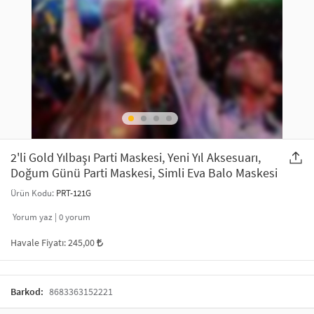
SAÇ AKSESUARLARI
PARTİ SÜSLERİ
GELİN / DÜĞÜN AKSESUARLARI
YILBAŞI ÜRÜNLERİ
TELEFON ASKISI
KULLAN AT TABAK BARDAK SETİ
MAKYAJ ÇANTASI
ŞAL VE FULAR
2'li Gold Yılbaşı Parti Maskesi, Yeni Yıl Aksesuarı,
Doğum Günü Parti Maskesi, Simli Eva Balo Maskesi
ODA KOKUSU VE MUM
Ürün Kodu:
PRT-121G
Yorum yaz |
0
yorum
Havale Fiyatı:
245,00
Barkod:
8683363152221