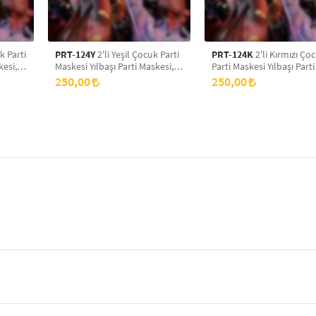
k Parti
PRT-124Y
2'li Yeşil Çocuk Parti
PRT-124K
2'li Kırmızı Ço
kesi,
Maskesi Yılbaşı Parti Maskesi,
Parti Maskesi Yılbaşı Parti
m
Yeni Yıl Aksesuarı, Doğum
Maskesi, Yeni Yıl Aksesuar
250,00
250,00
i Eva
Günü Parti Maskesi, Simli Eva
Doğum Günü Parti Maske
Balo Maskesi
Simli Eva Balo Maskesi