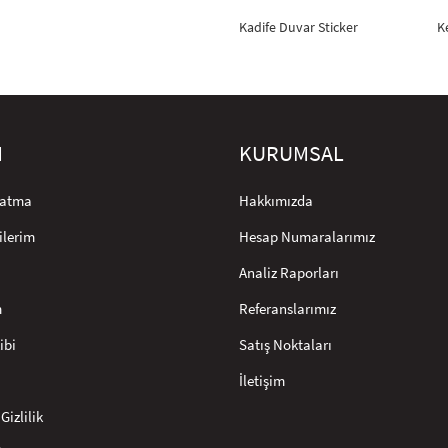
Kadife Duvar Sticker
K
M
KURUMSAL
rlatma
Hakkımızda
ilerim
Hesap Numaralarımız
Analiz Raporları
m
Referanslarımız
ibi
Satış Noktaları
İletişim
Gizlilik