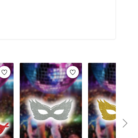
keleri
,
simli maskeler
ve
tüylü maskeler
gibi
ar Bayramı maskeleri
ve
karnaval maskeleri
de sıkça
er, hem yetişkinler hem de çocuklar için farklı
erden üretilen maskeler, konforlu bir kullanım sağlar
elde etmenize yardımcı olur.