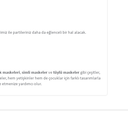
iz ile partileriniz daha da eğlenceli bir hal alacak.
k maskeleri
,
simli maskeler
ve
tüylü maskeler
gibi çeşitler,
ler, hem yetişkinler hem de çocuklar için farklı tasarımlarla
e etmenize yardımcı olur.