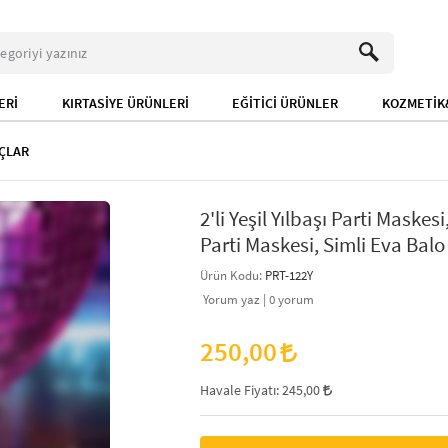
ERİ
KIRTASİYE ÜRÜNLERİ
EĞİTİCİ ÜRÜNLER
KOZMETİK&
AÇLAR
2'li Yeşil Yılbaşı Parti Maske
Parti Maskesi, Simli Eva Bal
Ürün Kodu:
PRT-122Y
Yorum yaz |
0
yorum
250,00
Havale Fiyatı:
245,00