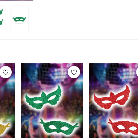
popüler aksesuarlardır. Özellikle
Venedik mas
çeşitler, partilerinize renk katar. Ayrıca,
Cadıl
tercih edilen seçenekler arasındadır. Bu maskel
tasarımlarla sunulmaktadır. Kaliteli malzemel
ve etkinliklerinizde dikkat çekici bir görünüm 