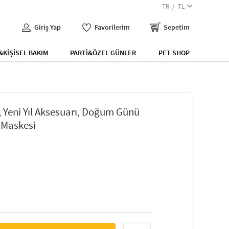
TR
TL
Giriş Yap
Favorilerim
Sepetim
KİŞİSEL BAKIM
PARTİ&ÖZEL GÜNLER
PET SHOP
si, Yeni Yıl Aksesuarı, Doğum Günü
o Maskesi