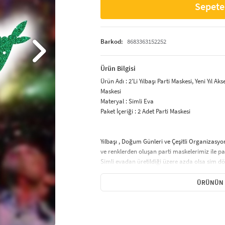
Sepete
Barkod:
8683363152252
Ürün Bilgisi
Ürün Adı : 2'Li Yılbaşı Parti Maskesi, Yeni Yıl 
Maskesi
Materyal : Simli Eva
Paket İçeriği : 2 Adet Parti Maskesi
Yılbaşı , Doğum Günleri ve Çeşitli Organizasyo
ve renklerden oluşan parti maskelerimiz ile par
Simli evadan üretildiği üzere azda olsa sim d
Ürün Lazer Kesimdir.
İnce Lastik İp ile kolay kullanım sağlamaktadır
ÜRÜNÜN 
Baş çevrenize göre dilediğiniz gibi ayarlayabili
Parti Maskeleri – Eğlenceli ve Şık Tasarıml
Parti maskeleri, doğum günü, kostüm partileri,