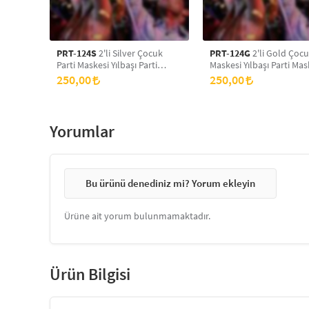
PRT-124S
2'li Silver Çocuk
PRT-124G
2'li Gold Çocu
Parti Maskesi Yılbaşı Parti
Maskesi Yılbaşı Parti Mas
Maskesi, Yeni Yıl Aksesuarı,
Yeni Yıl Aksesuarı, Doğu
250,00
250,00
Doğum Günü Parti Maskesi,
Günü Parti Maskesi, Siml
Simli Eva Balo Maskesi
Balo Maskesi
Yorumlar
Bu ürünü denediniz mi? Yorum ekleyin
Ürüne ait yorum bulunmamaktadır.
Ürün Bilgisi