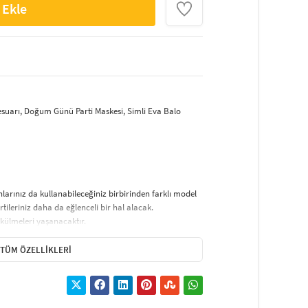
 Ekle
Aksesuarı, Doğum Günü Parti Maskesi, Simli Eva Balo
nlarınız da kullanabileceğiniz birbirinden farklı model
tileriniz daha da eğlenceli bir hal alacak.
ökülmeleri yaşanacaktır.
.
TÜM ÖZELLIKLERI
rsiniz.
ar
 karnavallar ve maskeli balolar gibi etkinliklerde