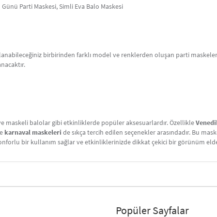
um Günü Parti Maskesi, Simli Eva Balo Maskesi
lanabileceğiniz birbirinden farklı model ve renklerden oluşan parti maskelerim
anacaktır.
e maskeli balolar gibi etkinliklerde popüler aksesuarlardır. Özellikle
Venedi
e
karnaval maskeleri
de sıkça tercih edilen seçenekler arasındadır. Bu maske
forlu bir kullanım sağlar ve etkinliklerinizde dikkat çekici bir görünüm eld
Popüler Sayfalar