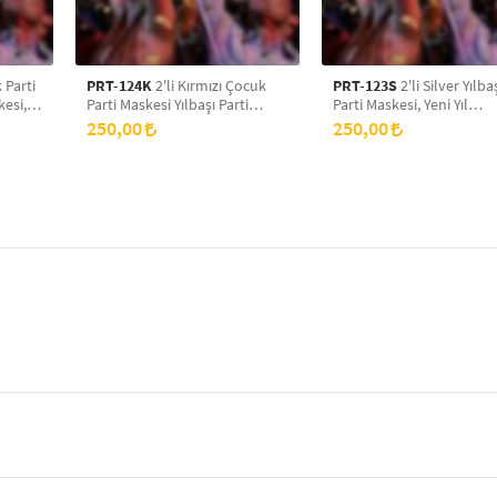
 Parti
PRT-124K
2'li Kırmızı Çocuk
PRT-123S
2'li Silver Yılba
kesi,
Parti Maskesi Yılbaşı Parti
Parti Maskesi, Yeni Yıl
m
Maskesi, Yeni Yıl Aksesuarı,
Aksesuarı, Doğum Günü P
250,00
250,00
i Eva
Doğum Günü Parti Maskesi,
Maskesi, Simli Eva Balo
Simli Eva Balo Maskesi
Maskesi