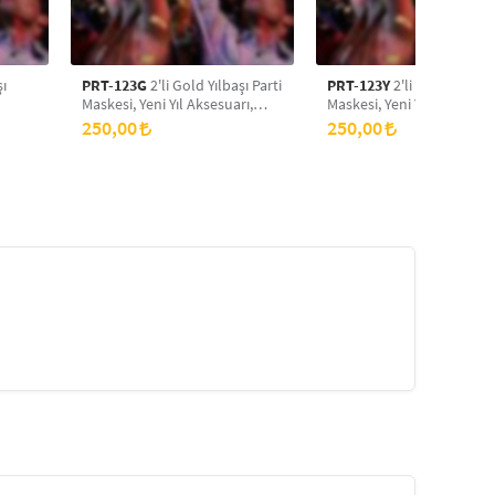
şı
PRT-123G
2'li Gold Yılbaşı Parti
PRT-123Y
2'li Yeşil Yılbaşı 
Maskesi, Yeni Yıl Aksesuarı,
Maskesi, Yeni Yıl Aksesuarı
arti
Doğum Günü Parti Maskesi,
Doğum Günü Parti Maskes
250,00
250,00
Simli Eva Balo Maskesi
Simli Eva Balo Maskesi