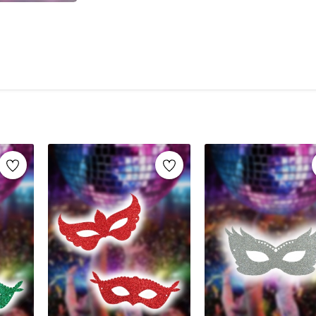
popüler aksesuarlardır. Özellikle
Venedik mas
çeşitler, partilerinize renk katar. Ayrıca,
Cadıl
tercih edilen seçenekler arasındadır. Bu maskel
tasarımlarla sunulmaktadır. Kaliteli malzemel
ve etkinliklerinizde dikkat çekici bir görünüm 