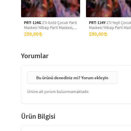
PRT-124G
2'li Gold Çocuk Parti
PRT-124Y
2'li Yeşil Çocuk
Maskesi Yılbaşı Parti Maskesi,
Maskesi Yılbaşı Parti Mas
Yeni Yıl Aksesuarı, Doğum
Yeni Yıl Aksesuarı, Doğu
250,00
250,00
Günü Parti Maskesi, Simli Eva
Günü Parti Maskesi, Siml
Balo Maskesi
Balo Maskesi
Yorumlar
Bu ürünü denediniz mi? Yorum ekleyin
Ürüne ait yorum bulunmamaktadır.
Ürün Bilgisi