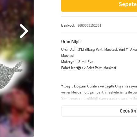
Sepete
Barkod:
8683363152351
Ürün Bilgisi
Ürün Adı : 2'Li Yılbaşı Parti Maskesi, Yeni Yıl 
Maskesi
Materyal : Simli Eva
Paket İçeriği : 2 Adet Parti Maskesi
Yılbaşı , Doğum Günleri ve Çeşitli Organizasyo
ve renklerden oluşan parti maskelerimiz ile par
Simli evadan üretildiği üzere azda olsa sim d
Ürün Lazer Kesimdir.
İnce Lastik İp ile kolay kullanım sağlamaktadır
ÜRÜNÜN 
Baş çevrenize göre dilediğiniz gibi ayarlayabili
Parti Maskeleri – Eğlenceli ve Şık Tasarıml
Parti maskeleri, doğum günü, kostüm partileri,