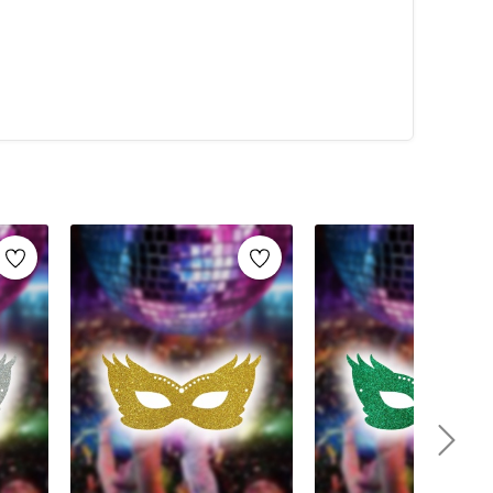
keleri
,
simli maskeler
ve
tüylü maskeler
gibi
ar Bayramı maskeleri
ve
karnaval maskeleri
de sıkça
er, hem yetişkinler hem de çocuklar için farklı
erden üretilen maskeler, konforlu bir kullanım sağlar
elde etmenize yardımcı olur.