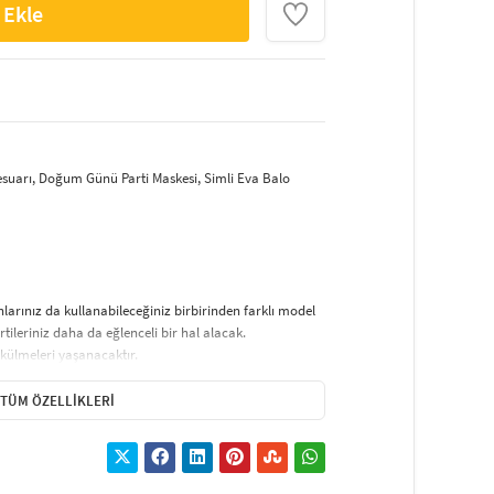
 Ekle
Aksesuarı, Doğum Günü Parti Maskesi, Simli Eva Balo
nlarınız da kullanabileceğiniz birbirinden farklı model
tileriniz daha da eğlenceli bir hal alacak.
ökülmeleri yaşanacaktır.
.
TÜM ÖZELLIKLERI
rsiniz.
ar
 karnavallar ve maskeli balolar gibi etkinliklerde