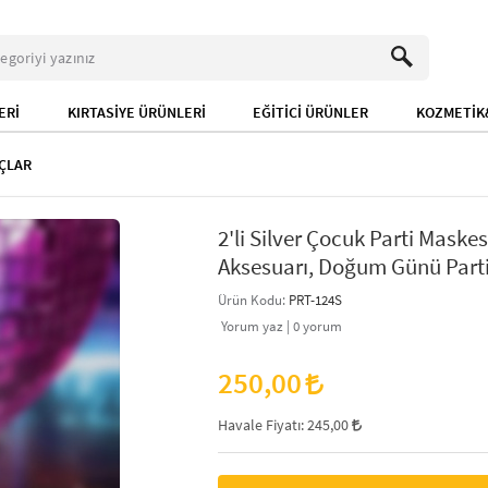
ERİ
KIRTASİYE ÜRÜNLERİ
EĞİTİCİ ÜRÜNLER
KOZMETİK&
AÇLAR
2'li Silver Çocuk Parti Maskesi
Aksesuarı, Doğum Günü Parti
Ürün Kodu:
PRT-124S
Yorum yaz |
0
yorum
250,00
Havale Fiyatı:
245,00