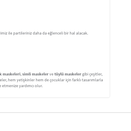
iz ile partileriniz daha da eğlenceli bir hal alacak.
k maskeleri
,
simli maskeler
ve
tüylü maskeler
gibi çeşitler,
ler, hem yetişkinler hem de çocuklar için farklı tasarımlarla
e etmenize yardımcı olur.