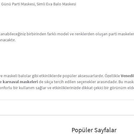
um Günü Parti Maskesi, Simli Eva Balo Maskesi
lanabileceğiniz birbirinden farklı model ve renklerden oluşan parti maskelerim
anacaktır.
e maskeli balolar gibi etkinliklerde popüler aksesuarlardır. Özellikle
Venedi
e
karnaval maskeleri
de sıkça tercih edilen seçenekler arasındadır. Bu maske
forlu bir kullanım sağlar ve etkinliklerinizde dikkat çekici bir görünüm eld
Popüler Sayfalar