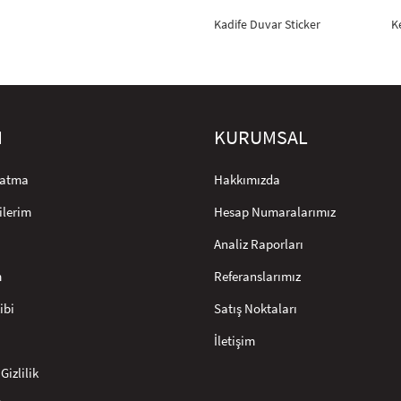
Kadife Duvar Sticker
K
M
KURUMSAL
rlatma
Hakkımızda
ilerim
Hesap Numaralarımız
Analiz Raporları
m
Referanslarımız
ibi
Satış Noktaları
İletişim
Gizlilik