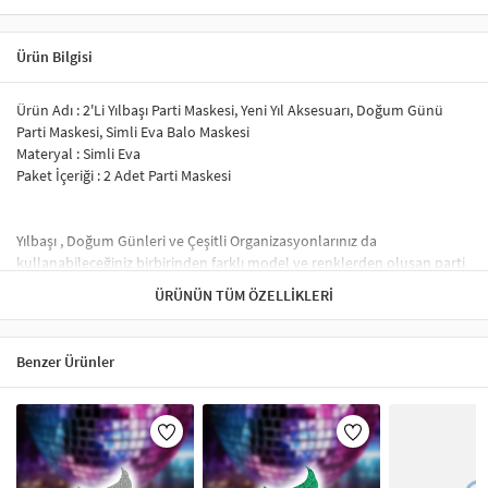
Ürün Bilgisi
Ürün Adı : 2'Li Yılbaşı Parti Maskesi, Yeni Yıl Aksesuarı, Doğum Günü
Parti Maskesi, Simli Eva Balo Maskesi
Materyal : Simli Eva
Paket İçeriği : 2 Adet Parti Maskesi
Yılbaşı , Doğum Günleri ve Çeşitli Organizasyonlarınız da
kullanabileceğiniz birbirinden farklı model ve renklerden oluşan parti
maskelerimiz ile partileriniz daha da eğlenceli bir hal alacak.
ÜRÜNÜN TÜM ÖZELLIKLERI
Simli evadan üretildiği üzere azda olsa sim dökülmeleri yaşanacaktır.
Ürün Lazer Kesimdir.
İnce Lastik İp ile kolay kullanım sağlamaktadır.
Benzer Ürünler
Baş çevrenize göre dilediğiniz gibi ayarlayabilirsiniz.
Parti Maskeleri – Eğlenceli ve Şık Tasarımlar
Parti maskeleri, doğum günü, kostüm partileri, karnavallar ve maskeli
balolar gibi etkinliklerde popüler aksesuarlardır. Özellikle
Venedik
maskeleri
,
simli maskeler
ve
tüylü maskeler
gibi çeşitler, partilerinize