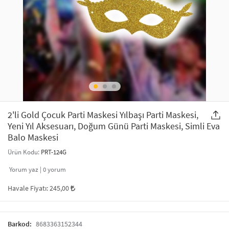
SAÇ AKSESUARLARI
PARTİ SÜSLERİ
GELİN / DÜĞÜN AKSESUARLARI
YILBAŞI ÜRÜNLERİ
TELEFON ASKISI
KULLAN AT TABAK BARDAK SETİ
MAKYAJ ÇANTASI
ŞAL VE FULAR
2'li Gold Çocuk Parti Maskesi Yılbaşı Parti Maskesi,
Yeni Yıl Aksesuarı, Doğum Günü Parti Maskesi, Simli Eva
Balo Maskesi
ODA KOKUSU VE MUM
Ürün Kodu:
PRT-124G
Yorum yaz |
0
yorum
Havale Fiyatı:
245,00
Barkod:
8683363152344