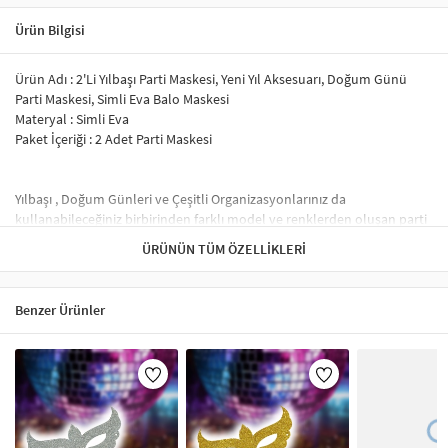
Ürün Bilgisi
Ürün Adı : 2'Li Yılbaşı Parti Maskesi, Yeni Yıl Aksesuarı, Doğum Günü
Parti Maskesi, Simli Eva Balo Maskesi
Materyal : Simli Eva
Paket İçeriği : 2 Adet Parti Maskesi
Yılbaşı , Doğum Günleri ve Çeşitli Organizasyonlarınız da
kullanabileceğiniz birbirinden farklı model ve renklerden oluşan parti
maskelerimiz ile partileriniz daha da eğlenceli bir hal alacak.
ÜRÜNÜN TÜM ÖZELLIKLERI
Simli evadan üretildiği üzere azda olsa sim dökülmeleri yaşanacaktır.
Ürün Lazer Kesimdir.
İnce Lastik İp ile kolay kullanım sağlamaktadır.
Benzer Ürünler
Baş çevrenize göre dilediğiniz gibi ayarlayabilirsiniz.
Parti Maskeleri – Eğlenceli ve Şık Tasarımlar
Parti maskeleri, doğum günü, kostüm partileri, karnavallar ve maskeli
balolar gibi etkinliklerde popüler aksesuarlardır. Özellikle
Venedik
maskeleri
,
simli maskeler
ve
tüylü maskeler
gibi çeşitler, partilerinize
renk katar. Ayrıca,
Cadılar Bayramı maskeleri
ve
karnaval maskeleri