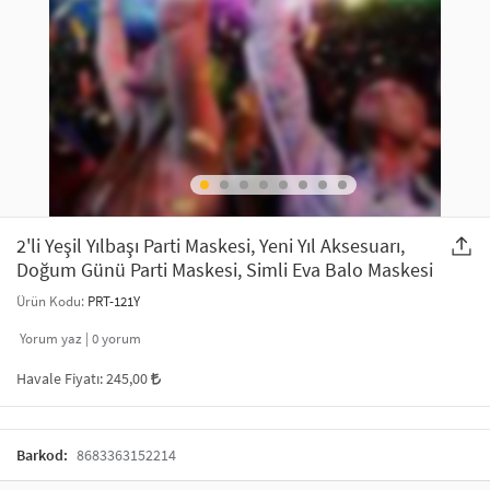
SAÇ AKSESUARLARI
PARTİ SÜSLERİ
GELİN / DÜĞÜN AKSESUARLARI
YILBAŞI ÜRÜNLERİ
TELEFON ASKISI
KULLAN AT TABAK BARDAK SETİ
MAKYAJ ÇANTASI
ŞAL VE FULAR
2'li Yeşil Yılbaşı Parti Maskesi, Yeni Yıl Aksesuarı,
Doğum Günü Parti Maskesi, Simli Eva Balo Maskesi
ODA KOKUSU VE MUM
Ürün Kodu:
PRT-121Y
Yorum yaz |
0
yorum
Havale Fiyatı:
245,00
Barkod:
8683363152214