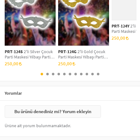
de sıkça tercih edilen seçenekler arasındadır. Bu maskeler, hem
yetişkinler hem de çocuklar için farklı tasarımlarla sunulmaktadır.
Kaliteli malzemelerden üretilen maskeler, konforlu bir kullanım sağlar
ve etkinliklerinizde dikkat çekici bir görünüm elde etmenize yardımcı
PRT-124Y
2'li Y
olur.
Parti Maskesi Yı
Maskesi, Yeni Yı
250,00
Doğum Günü Par
Simli Eva Balo 
PRT-124S
2'li Silver Çocuk
PRT-124G
2'li Gold Çocuk
Parti Maskesi Yılbaşı Parti
Parti Maskesi Yılbaşı Parti
Maskesi, Yeni Yıl Aksesuarı,
Maskesi, Yeni Yıl Aksesuarı,
250,00
250,00
Doğum Günü Parti Maskesi,
Doğum Günü Parti Maskesi,
Simli Eva Balo Maskesi
Simli Eva Balo Maskesi
Yorumlar
Bu ürünü denediniz mi? Yorum ekleyin
Ürüne ait yorum bulunmamaktadır.