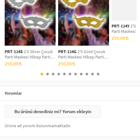
de sıkça tercih edilen seçenekler arasındadır. Bu maskeler, hem
yetişkinler hem de çocuklar için farklı tasarımlarla sunulmaktadır.
Kaliteli malzemelerden üretilen maskeler, konforlu bir kullanım sağlar
ve etkinliklerinizde dikkat çekici bir görünüm elde etmenize yardımcı
PRT-124Y
2'li Y
olur.
Parti Maskesi Yı
Maskesi, Yeni Yı
250,00
Doğum Günü Par
Simli Eva Balo 
PRT-124S
2'li Silver Çocuk
PRT-124G
2'li Gold Çocuk
Parti Maskesi Yılbaşı Parti
Parti Maskesi Yılbaşı Parti
Maskesi, Yeni Yıl Aksesuarı,
Maskesi, Yeni Yıl Aksesuarı,
250,00
250,00
Doğum Günü Parti Maskesi,
Doğum Günü Parti Maskesi,
Simli Eva Balo Maskesi
Simli Eva Balo Maskesi
Yorumlar
Bu ürünü denediniz mi? Yorum ekleyin
Ürüne ait yorum bulunmamaktadır.