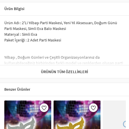
Ürün Bilgisi
Ürün Adı : 2'Li Yılbaşı Parti Maskesi, Yeni Yıl Aksesuarı, Doğum Günü
Parti Maskesi, Simli Eva Balo Maskesi
Materyal : Simli Eva
Paket İçeriği : 2 Adet Parti Maskesi
Yılbaşı , Doğum Günleri ve Çeşitli Organizasyonlarınız da
kullanabileceğiniz birbirinden farklı model ve renklerden oluşan parti
maskelerimiz ile partileriniz daha da eğlenceli bir hal alacak.
ÜRÜNÜN TÜM ÖZELLIKLERI
Simli evadan üretildiği üzere azda olsa sim dökülmeleri yaşanacaktır.
Ürün Lazer Kesimdir.
İnce Lastik İp ile kolay kullanım sağlamaktadır.
Benzer Ürünler
Baş çevrenize göre dilediğiniz gibi ayarlayabilirsiniz.
Parti Maskeleri – Eğlenceli ve Şık Tasarımlar
Parti maskeleri, doğum günü, kostüm partileri, karnavallar ve maskeli
balolar gibi etkinliklerde popüler aksesuarlardır. Özellikle
Venedik
maskeleri
,
simli maskeler
ve
tüylü maskeler
gibi çeşitler, partilerinize
renk katar. Ayrıca,
Cadılar Bayramı maskeleri
ve
karnaval maskeleri