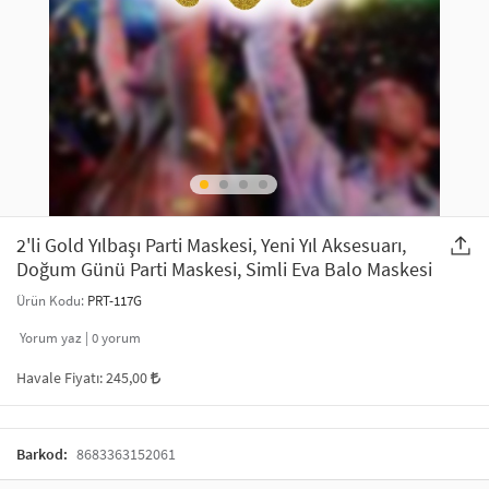
SAÇ AKSESUARLARI
PARTİ SÜSLERİ
GELİN / DÜĞÜN AKSESUARLARI
YILBAŞI ÜRÜNLERİ
TELEFON ASKISI
KULLAN AT TABAK BARDAK SETİ
MAKYAJ ÇANTASI
ŞAL VE FULAR
2'li Gold Yılbaşı Parti Maskesi, Yeni Yıl Aksesuarı,
Doğum Günü Parti Maskesi, Simli Eva Balo Maskesi
ODA KOKUSU VE MUM
Ürün Kodu:
PRT-117G
Yorum yaz |
0
yorum
Havale Fiyatı:
245,00
Barkod:
8683363152061