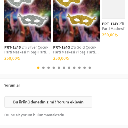
de sıkça tercih edilen seçenekler arasındadır. Bu maskeler, hem
yetişkinler hem de çocuklar için farklı tasarımlarla sunulmaktadır.
Kaliteli malzemelerden üretilen maskeler, konforlu bir kullanım sağlar
ve etkinliklerinizde dikkat çekici bir görünüm elde etmenize yardımcı
PRT-124Y
2'li Y
olur.
Parti Maskesi Yı
Maskesi, Yeni Yı
250,00
Doğum Günü Par
Simli Eva Balo 
PRT-124S
2'li Silver Çocuk
PRT-124G
2'li Gold Çocuk
Parti Maskesi Yılbaşı Parti
Parti Maskesi Yılbaşı Parti
Maskesi, Yeni Yıl Aksesuarı,
Maskesi, Yeni Yıl Aksesuarı,
250,00
250,00
Doğum Günü Parti Maskesi,
Doğum Günü Parti Maskesi,
Simli Eva Balo Maskesi
Simli Eva Balo Maskesi
Yorumlar
Bu ürünü denediniz mi? Yorum ekleyin
Ürüne ait yorum bulunmamaktadır.