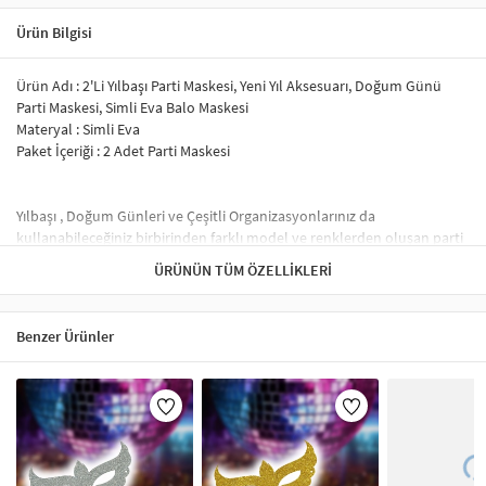
Ürün Bilgisi
Ürün Adı : 2'Li Yılbaşı Parti Maskesi, Yeni Yıl Aksesuarı, Doğum Günü
Parti Maskesi, Simli Eva Balo Maskesi
Materyal : Simli Eva
Paket İçeriği : 2 Adet Parti Maskesi
Yılbaşı , Doğum Günleri ve Çeşitli Organizasyonlarınız da
kullanabileceğiniz birbirinden farklı model ve renklerden oluşan parti
maskelerimiz ile partileriniz daha da eğlenceli bir hal alacak.
ÜRÜNÜN TÜM ÖZELLIKLERI
Simli evadan üretildiği üzere azda olsa sim dökülmeleri yaşanacaktır.
Ürün Lazer Kesimdir.
İnce Lastik İp ile kolay kullanım sağlamaktadır.
Benzer Ürünler
Baş çevrenize göre dilediğiniz gibi ayarlayabilirsiniz.
Parti Maskeleri – Eğlenceli ve Şık Tasarımlar
Parti maskeleri, doğum günü, kostüm partileri, karnavallar ve maskeli
balolar gibi etkinliklerde popüler aksesuarlardır. Özellikle
Venedik
maskeleri
,
simli maskeler
ve
tüylü maskeler
gibi çeşitler, partilerinize
renk katar. Ayrıca,
Cadılar Bayramı maskeleri
ve
karnaval maskeleri