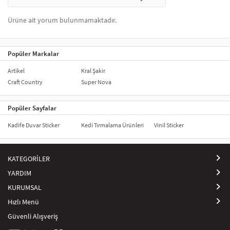
_x005F_x000D_
_x005F_x000D_
Ürüne ait yorum bulunmamaktadır.
Popüler Markalar
Artikel
Kral Şakir
Craft Country
Super Nova
Popüler Sayfalar
Kadife Duvar Sticker
Kedi Tırmalama Ürünleri
Vinil Sticker
KATEGORİLER
YARDIM
KURUMSAL
Hızlı Menü
Güvenli Alışveriş