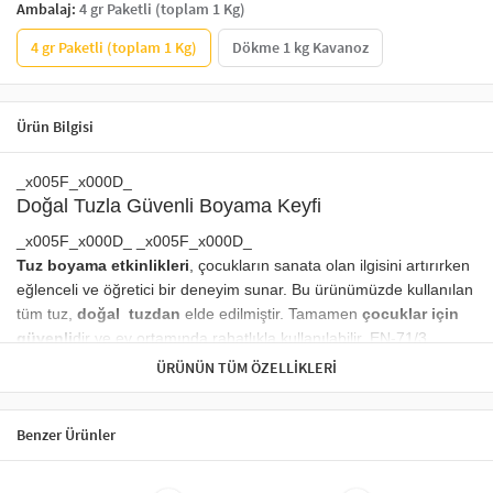
Ambalaj:
4 gr Paketli (toplam 1 Kg)
4 gr Paketli (toplam 1 Kg)
Dökme 1 kg Kavanoz
Ürün Bilgisi
_x005F_x000D_
Doğal Tuzla Güvenli Boyama Keyfi
_x005F_x000D_ _x005F_x000D_
Tuz boyama etkinlikleri
, çocukların sanata olan ilgisini artırırken
eğlenceli ve öğretici bir deneyim sunar. Bu ürünümüzde kullanılan
tüm tuz,
doğal tuzdan
elde edilmiştir. Tamamen
çocuklar için
güvenli
dir ve ev ortamında rahatlıkla kullanılabilir. EN-71/3
Sertifikalı Renkli Tuzlar
ÜRÜNÜN TÜM ÖZELLIKLERI
_x005F_x000D_ _x005F_x000D_
Renkli tuzlar,
EN-71/3 sertifikalı boyalar
ile renklendirilmiştir. Bu
Benzer Ürünler
uluslararası güvenlik standardı, çocukların temas ettiği her
malzemenin sağlığa zarar vermeyecek şekilde üretildiğini garanti