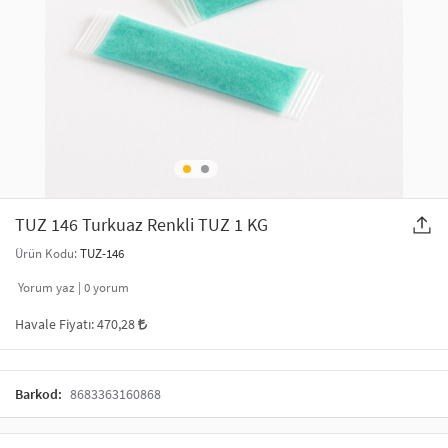
SAÇ AKSESUARLARI
PARTİ SÜSLERİ
GELİN / DÜĞÜN AKSESUARLARI
YILBAŞI ÜRÜNLERİ
TELEFON ASKISI
KULLAN AT TABAK BARDAK SETİ
MAKYAJ ÇANTASI
ŞAL VE FULAR
TUZ 146 Turkuaz Renkli TUZ 1 KG
Ürün Kodu:
TUZ-146
ODA KOKUSU VE MUM
Yorum yaz |
0
yorum
Havale Fiyatı:
470,28
Barkod:
8683363160868