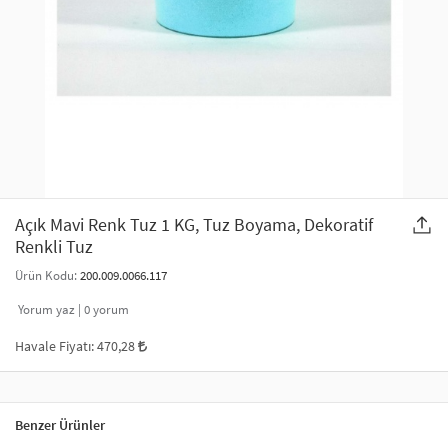
SAÇ AKSESUARLARI
PARTİ SÜSLERİ
GELİN / DÜĞÜN AKSESUARLARI
YILBAŞI ÜRÜNLERİ
TELEFON ASKISI
KULLAN AT TABAK BARDAK SETİ
MAKYAJ ÇANTASI
ŞAL VE FULAR
Açık Mavi Renk Tuz 1 KG, Tuz Boyama, Dekoratif
Renkli Tuz
ODA KOKUSU VE MUM
Ürün Kodu:
200.009.0066.117
Yorum yaz |
0
yorum
Havale Fiyatı:
470,28
Benzer Ürünler