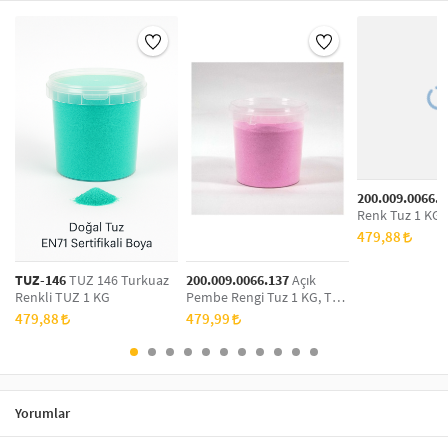
200.009.0066.1
Renk Tuz 1 KG,
Boyama, Dekora
479,88
Tuz
TUZ-146
TUZ 146 Turkuaz
200.009.0066.137
Açık
Renkli TUZ 1 KG
Pembe Rengi Tuz 1 KG, Tuz
Boyama, Dekoratif Renkli
479,88
479,99
Tuz
Yorumlar