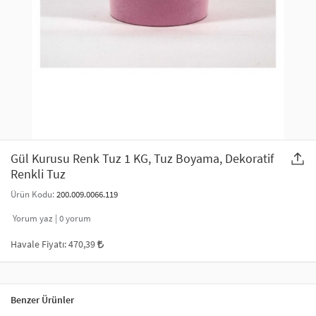
SAÇ AKSESUARLARI
PARTİ SÜSLERİ
GELİN / DÜĞÜN AKSESUARLARI
YILBAŞI ÜRÜNLERİ
TELEFON ASKISI
KULLAN AT TABAK BARDAK SETİ
MAKYAJ ÇANTASI
ŞAL VE FULAR
Gül Kurusu Renk Tuz 1 KG, Tuz Boyama, Dekoratif
Renkli Tuz
ODA KOKUSU VE MUM
Ürün Kodu:
200.009.0066.119
Yorum yaz |
0
yorum
Havale Fiyatı:
470,39
Benzer Ürünler