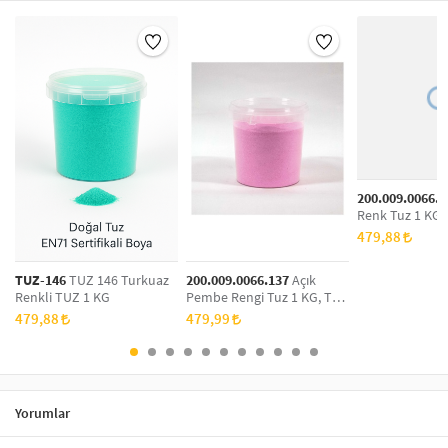
200.009.0066.1
Renk Tuz 1 KG,
Boyama, Dekora
479,88
Tuz
TUZ-146
TUZ 146 Turkuaz
200.009.0066.137
Açık
Renkli TUZ 1 KG
Pembe Rengi Tuz 1 KG, Tuz
Boyama, Dekoratif Renkli
479,88
479,99
Tuz
Yorumlar