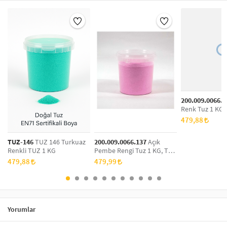
200.009.0066.1
Renk Tuz 1 KG,
Boyama, Dekora
479,88
Tuz
TUZ-146
TUZ 146 Turkuaz
200.009.0066.137
Açık
Renkli TUZ 1 KG
Pembe Rengi Tuz 1 KG, Tuz
Boyama, Dekoratif Renkli
479,88
479,99
Tuz
Yorumlar