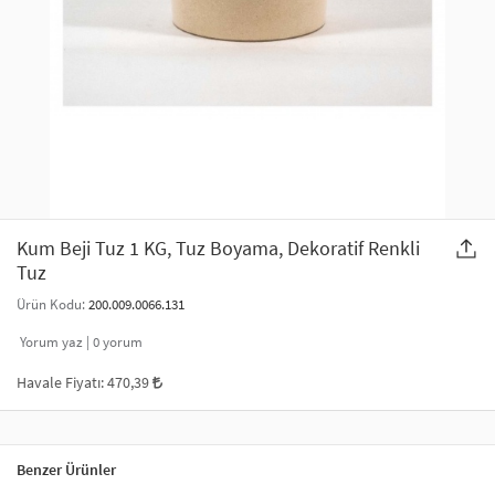
SAÇ AKSESUARLARI
PARTİ SÜSLERİ
GELİN / DÜĞÜN AKSESUARLARI
YILBAŞI ÜRÜNLERİ
TELEFON ASKISI
KULLAN AT TABAK BARDAK SETİ
MAKYAJ ÇANTASI
ŞAL VE FULAR
Kum Beji Tuz 1 KG, Tuz Boyama, Dekoratif Renkli
Tuz
ODA KOKUSU VE MUM
Ürün Kodu:
200.009.0066.131
Yorum yaz |
0
yorum
Havale Fiyatı:
470,39
Benzer Ürünler