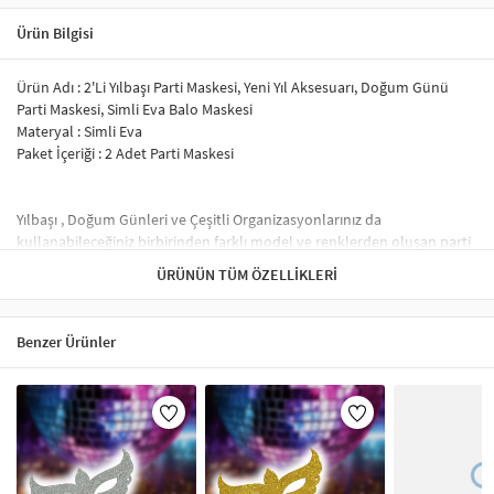
Ürün Bilgisi
Ürün Adı : 2'Li Yılbaşı Parti Maskesi, Yeni Yıl Aksesuarı, Doğum Günü
Parti Maskesi, Simli Eva Balo Maskesi
Materyal : Simli Eva
Paket İçeriği : 2 Adet Parti Maskesi
Yılbaşı , Doğum Günleri ve Çeşitli Organizasyonlarınız da
kullanabileceğiniz birbirinden farklı model ve renklerden oluşan parti
maskelerimiz ile partileriniz daha da eğlenceli bir hal alacak.
ÜRÜNÜN TÜM ÖZELLIKLERI
Simli evadan üretildiği üzere azda olsa sim dökülmeleri yaşanacaktır.
Ürün Lazer Kesimdir.
İnce Lastik İp ile kolay kullanım sağlamaktadır.
Benzer Ürünler
Baş çevrenize göre dilediğiniz gibi ayarlayabilirsiniz.
Parti Maskeleri – Eğlenceli ve Şık Tasarımlar
Parti maskeleri, doğum günü, kostüm partileri, karnavallar ve maskeli
balolar gibi etkinliklerde popüler aksesuarlardır. Özellikle
Venedik
maskeleri
,
simli maskeler
ve
tüylü maskeler
gibi çeşitler, partilerinize
renk katar. Ayrıca,
Cadılar Bayramı maskeleri
ve
karnaval maskeleri