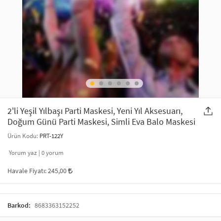
SAÇ AKSESUARLARI
PARTİ SÜSLERİ
GELİN / DÜĞÜN AKSESUARLARI
YILBAŞI ÜRÜNLERİ
TELEFON ASKISI
KULLAN AT TABAK BARDAK SETİ
MAKYAJ ÇANTASI
ŞAL VE FULAR
2'li Yeşil Yılbaşı Parti Maskesi, Yeni Yıl Aksesuarı,
Doğum Günü Parti Maskesi, Simli Eva Balo Maskesi
ODA KOKUSU VE MUM
Ürün Kodu:
PRT-122Y
Yorum yaz |
0
yorum
Havale Fiyatı:
245,00
Barkod:
8683363152252