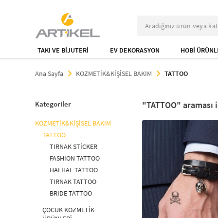
TAKI VE BİJUTERİ
EV DEKORASYON
HOBİ ÜRÜNL
Ana Sayfa
KOZMETİK&KİŞİSEL BAKIM
TATTOO
Kategoriler
TATTOO
KOZMETİK&KİŞİSEL BAKIM
TATTOO
TIRNAK STİCKER
FASHION TATTOO
HALHAL TATTOO
TIRNAK TATTOO
BRIDE TATTOO
ÇOCUK KOZMETİK