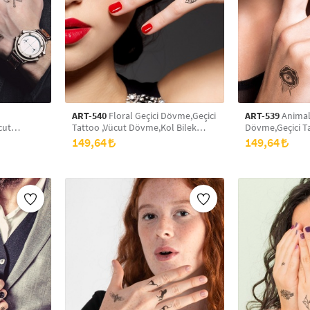
ART-540
Floral Geçici Dövme,Geçici
ART-539
Animals
cut
Tattoo ,Vücut Dövme,Kol Bilek
Dövme,Geçici Ta
,Boyun
Dövme,Boyun Dövme,Sırt Dövme
Dövme,Kol Bil
149,64
149,64
Dövme,Sırt Dö