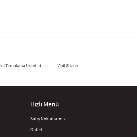
ltte doğal bir görünüm sunar. Kullanımı oldukça pratik olan
yu kalıcılığını koruyan bu dövmeler, belirli bir süre sonra
edi Tırmalama Ürünleri
Vinil Sticker
eğini test etmek istiyorsanız, geçici dövmeler sizin için harika
aha birçok farklı tasarım arasından seçim yapabilirsiniz.
Hızlı Menü
 alır ve herhangi bir profesyonel yardıma gerek duymadan evde
Satış Noktalarımız
Outlet