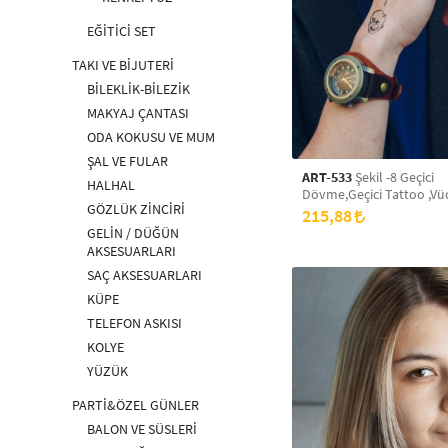
EĞİTİCİ SET
TAKI VE BİJUTERİ
BİLEKLİK-BİLEZİK
MAKYAJ ÇANTASI
ODA KOKUSU VE MUM
ŞAL VE FULAR
ART-533
Şekil -8 Geçici
HALHAL
Dövme,Geçici Tattoo ,Vü
GÖZLÜK ZİNCİRİ
Dövme,Kol Bilek Dövme
215,88
Dövme,Sırt Dövme
GELİN / DÜĞÜN
AKSESUARLARI
SAÇ AKSESUARLARI
KÜPE
TELEFON ASKISI
KOLYE
YÜZÜK
PARTİ&ÖZEL GÜNLER
BALON VE SÜSLERİ