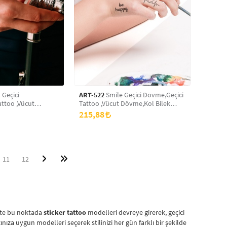
 Geçici
ART-522
Smile Geçici Dövme,Geçici
ttoo ,Vücut
Tattoo ,Vücut Dövme,Kol Bilek
ek Dövme,Boyun
Dövme,Boyun Dövme,Sırt Dövme
215,88
vme
11
12
 İşte bu noktada
sticker tattoo
modelleri devreye girerek, geçici
zınıza uygun modelleri seçerek stilinizi her gün farklı bir şekilde