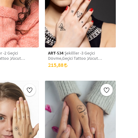
r -2 Geçici
ART-534
Şekilller -3 Geçici
ttoo ,Vücut
Dövme,Geçici Tattoo ,Vücut
ek Dövme,Boyun
Dövme,Kol Bilek Dövme,Boyun
215,88
vme
Dövme,Sırt Dövme