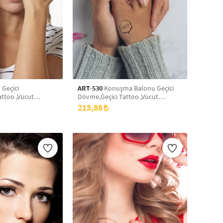
 Geçici
ART-530
Konuşma Balonu Geçici
ttoo ,Vücut
Dövme,Geçici Tattoo ,Vücut
ek Dövme,Boyun
Dövme,Kol Bilek Dövme,Boyun
215,88
vme
Dövme,Sırt Dövme