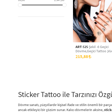
ART-525
Şekil -6 Geçici
Dövme,Geçici Tattoo ,Vü
Dövme,Kol Bilek Dövme
215,88
Dövme,Sırt Dövme
Sticker Tattoo ile Tarzınızı Özg
Dövme sanatı, yüzyıllardır kişisel ifade ve stilin önemli bir parç
ancak etkileyici bir çözüm sunar. Kalıcı dövmelerin aksine,
stic