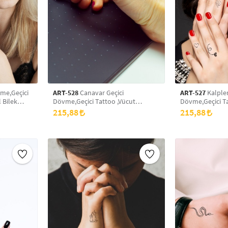
me,Geçici
ART-528
Canavar Geçici
ART-527
Kalpler
 Bilek
Dövme,Geçici Tattoo ,Vücut
Dövme,Geçici Ta
rt Dövme
Dövme,Kol Bilek Dövme,Boyun
Dövme,Kol Bil
215,88
215,88
Dövme,Sırt Dövme
Dövme,Sırt Dö