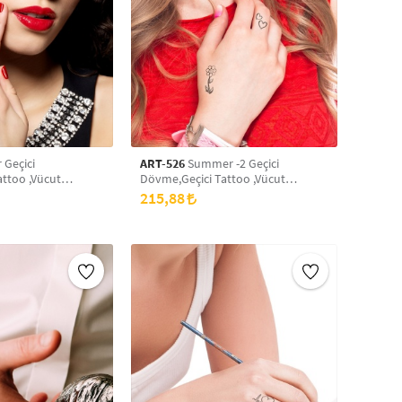
 Geçici
ART-526
Summer -2 Geçici
ttoo ,Vücut
Dövme,Geçici Tattoo ,Vücut
ek Dövme,Boyun
Dövme,Kol Bilek Dövme,Boyun
215,88
vme
Dövme,Sırt Dövme