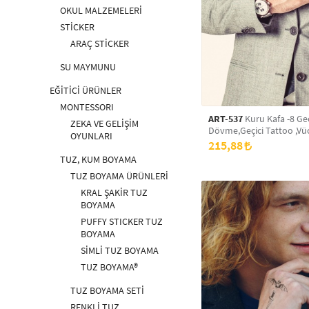
OKUL MALZEMELERİ
STİCKER
ARAÇ STİCKER
SU MAYMUNU
EĞİTİCİ ÜRÜNLER
MONTESSORI
ART-537
Kuru Kafa -8 Geç
ZEKA VE GELİŞİM
Dövme,Geçici Tattoo ,Vü
OYUNLARI
Dövme,Kol Bilek Dövme
215,88
Dövme,Sırt Dövme
TUZ, KUM BOYAMA
TUZ BOYAMA ÜRÜNLERİ
KRAL ŞAKİR TUZ
BOYAMA
PUFFY STICKER TUZ
BOYAMA
SİMLİ TUZ BOYAMA
TUZ BOYAMA®
TUZ BOYAMA SETİ
RENKLİ TUZ