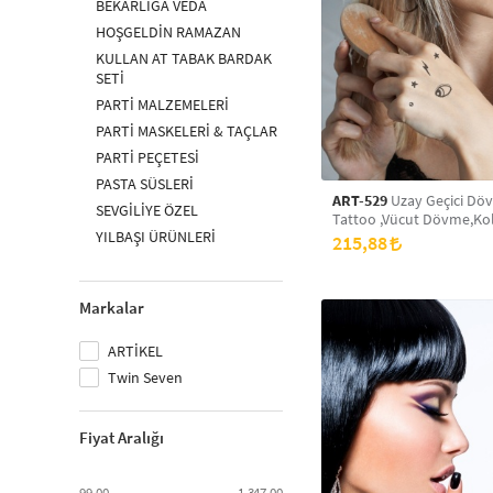
BEKARLIĞA VEDA
HOŞGELDİN RAMAZAN
KULLAN AT TABAK BARDAK
SETİ
PARTİ MALZEMELERİ
PARTİ MASKELERİ & TAÇLAR
PARTİ PEÇETESİ
PASTA SÜSLERİ
ART-529
Uzay Geçici Döv
SEVGİLİYE ÖZEL
Tattoo ,Vücut Dövme,Kol
YILBAŞI ÜRÜNLERİ
Dövme,Boyun Dövme,Sı
215,88
Markalar
ARTİKEL
Twin Seven
Fiyat Aralığı
99,00
1.347,00