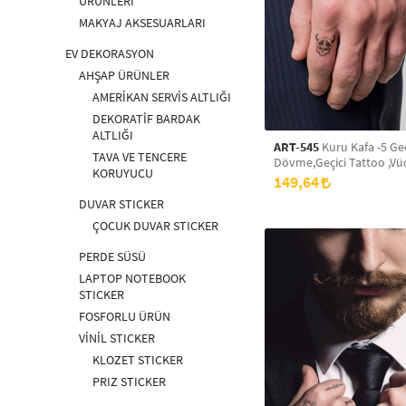
ÜRÜNLERİ
MAKYAJ AKSESUARLARI
EV DEKORASYON
AHŞAP ÜRÜNLER
AMERİKAN SERVİS ALTLIĞI
DEKORATİF BARDAK
ALTLIĞI
ART-545
Kuru Kafa -5 Geç
TAVA VE TENCERE
Dövme,Geçici Tattoo ,Vü
KORUYUCU
Dövme,Kol Bilek Dövme
149,64
Dövme,Sırt Dövme
DUVAR STICKER
ÇOCUK DUVAR STICKER
PERDE SÜSÜ
LAPTOP NOTEBOOK
STICKER
FOSFORLU ÜRÜN
VİNİL STICKER
KLOZET STICKER
PRIZ STICKER