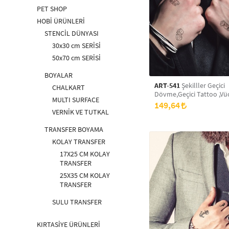
PET SHOP
HOBİ ÜRÜNLERİ
STENCİL DÜNYASI
30x30 cm SERİSİ
50x70 cm SERİSİ
BOYALAR
ART-541
Şekilller Geçici
CHALKART
Dövme,Geçici Tattoo ,Vü
MULTI SURFACE
Dövme,Kol Bilek Dövme
149,64
Dövme,Sırt Dövme
VERNİK VE TUTKAL
TRANSFER BOYAMA
KOLAY TRANSFER
17X25 CM KOLAY
TRANSFER
25X35 CM KOLAY
TRANSFER
SULU TRANSFER
KIRTASİYE ÜRÜNLERİ