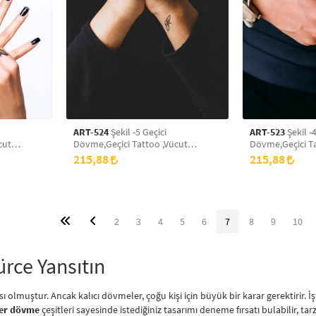
ART-524
Şekil -5 Geçici
ART-523
Şekil -4
cut
Dövme,Geçici Tattoo ,Vücut
Dövme,Geçici Ta
,Boyun
Dövme,Kol Bilek Dövme,Boyun
Dövme,Kol Bil
215,88
215,88
Dövme,Sırt Dövme
Dövme,Sırt Dö
2
3
4
5
6
7
8
9
10
ürce Yansıtın
ası olmuştur. Ancak kalıcı dövmeler, çoğu kişi için büyük bir karar gerektirir.
ker dövme
çeşitleri sayesinde istediğiniz tasarımı deneme fırsatı bulabilir, tar