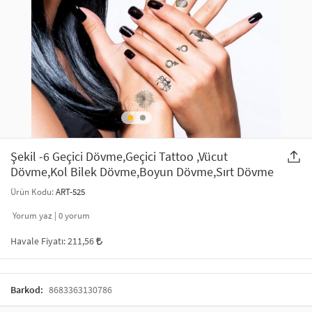
SAÇ AKSESUARLARI
PARTİ SÜSLERİ
GELİN / DÜĞÜN AKSESUARLARI
YILBAŞI ÜRÜNLERİ
TELEFON ASKISI
KULLAN AT TABAK BARDAK SETİ
MAKYAJ ÇANTASI
ŞAL VE FULAR
Şekil -6 Geçici Dövme,Geçici Tattoo ,Vücut
Dövme,Kol Bilek Dövme,Boyun Dövme,Sırt Dövme
ODA KOKUSU VE MUM
Ürün Kodu:
ART-525
Yorum yaz |
0
yorum
Havale Fiyatı:
211,56
Barkod:
8683363130786