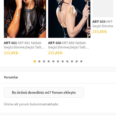
ART-659
ART-65
Geçici Dövme,G
,Vücut Dövme,K
215,88
Dövme,Boyun D
Dövme
ART-661
ART-661 Yaldızlı
ART-660
ART-660 Yaldızlı
Geçici Dövme,Geçici Tattoo
Geçici Dövme,Geçici Tattoo
,Vücut Dövme,Kol Bilek
,Vücut Dövme,Kol Bilek
215,88
215,88
Dövme,Boyun Dövme,Sırt
Dövme,Boyun Dövme,Sırt
Dövme
Dövme
Yorumlar
Bu ürünü denediniz mi? Yorum ekleyin
Ürüne ait yorum bulunmamaktadır.