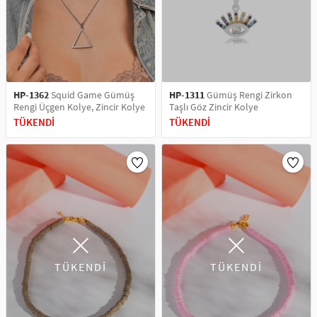
SAÇ AKSESUARLARI
PARTİ SÜSLERİ
GELİN / DÜĞÜN AKSESUARLARI
YILBAŞI ÜRÜNLERİ
TELEFON ASKISI
KULLAN AT TABAK BARDAK SETİ
HP-1362
Squid Game Gümüş
HP-1311
Gümüş Rengi Zirkon
Rengi Üçgen Kolye, Zincir Kolye
Taşlı Göz Zincir Kolye
MAKYAJ ÇANTASI
TÜKENDİ
TÜKENDİ
ŞAL VE FULAR
ODA KOKUSU VE MUM
TÜKENDİ
TÜKENDİ