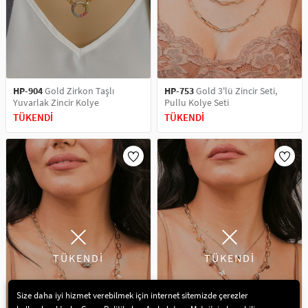
HP-904
Gold Zirkon Taşlı
HP-753
Gold 3'lü Zincir Seti,
Yuvarlak Zincir Kolye
Pullu Kolye Seti
TÜKENDİ
TÜKENDİ
TÜKENDİ
TÜKENDİ
Size daha iyi hizmet verebilmek için internet sitemizde çerezler