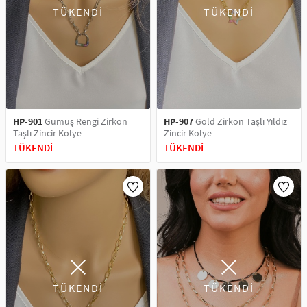
TÜKENDİ
TÜKENDİ
HP-901
Gümüş Rengi Zirkon
HP-907
Gold Zirkon Taşlı Yıldız
Taşlı Zincir Kolye
Zincir Kolye
TÜKENDİ
TÜKENDİ
TÜKENDİ
TÜKENDİ