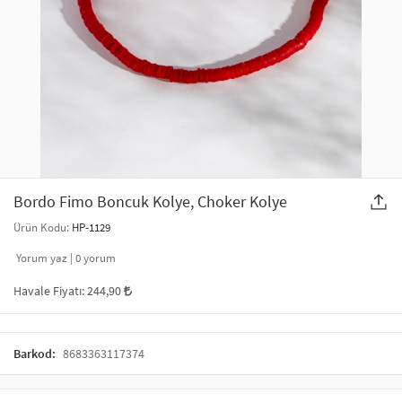
SAÇ AKSESUARLARI
PARTİ SÜSLERİ
GELİN / DÜĞÜN AKSESUARLARI
YILBAŞI ÜRÜNLERİ
TELEFON ASKISI
KULLAN AT TABAK BARDAK SETİ
MAKYAJ ÇANTASI
ŞAL VE FULAR
Bordo Fimo Boncuk Kolye, Choker Kolye
Ürün Kodu:
HP-1129
ODA KOKUSU VE MUM
Yorum yaz |
0
yorum
Havale Fiyatı:
244,90
Barkod:
8683363117374