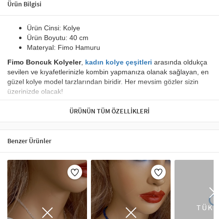
Ürün Bilgisi
Ürün Cinsi:
Kolye
Ürün Boyutu:
40 cm
Materyal:
Fimo Hamuru
Fimo Boncuk Kolyeler
,
kadın kolye çeşitleri
arasında oldukça
sevilen ve kıyafetlerinizle kombin yapmanıza olanak sağlayan, en
güzel kolye model tarzlarından biridir. H
er mevsim gözler sizin
üzerinizde olacak!
Zevkle tasarlanan bu kolyeyi,
mutlulukla ve güvenle
ÜRÜNÜN TÜM ÖZELLIKLERI
taşıyacaksınız.
Uzun ömürlü kullanım için krem,parfüm,su gibi maddelere temas
Benzer Ürünler
erilir.
edilmemesi ön
Kolye, takı dünyasında stilinizi en iyi şekilde yansıtan aksesuarlardan
biridir. Artikeldeko’nun kolye koleksiyonu, şıklığı ve zarafeti bir araya
getirir. Choker kolyeler, modern bir görünüm için mükemmel bir tercih
olurken, zincir kolyeler günlük kombinlerinizi tamamlar. Ayrıca taşlı
kolyeler, özel günlerde şıklığınızı artıracak bir seçenek sunar. Kolye
TÜKE
modelleri, her tarza hitap eden farklı tasarımlar ile dikkat çeker. Altın,