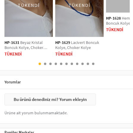
gümüş ve renkli seçeneklerle zenginleştirilmiş kolyeler, her anınızı
TÜKENDİ
TÜKENDİ
şıklıkla tamamlar. Tarzınızı vurgulamak için hemen koleksiyonumuzu
keşfedin!
HP-1628
Hemati
Boncuk Kolye,
Kolye
TÜKENDİ
HP-1631
Beyaz Kristal
HP-1629
Lacivert Boncuk
Boncuk Kolye, Choker
Kolye, Choker Kolye
Kolye
TÜKENDİ
TÜKENDİ
Yorumlar
Bu ürünü denediniz mi? Yorum ekleyin
Ürüne ait yorum bulunmamaktadır.
Popüler Markalar