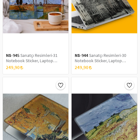
NS-945
Sanatçı Resimleri-31
NS-944
Sanatçı Resimleri-30
Notebook Sticker, Laptop
Notebook Sticker, Laptop
sticker,, Hp Sticker, Asus Sticker,
sticker,, Hp Sticker, Asus Sticker,
249,90
249,90
15.6 inç Sticker
15.6 inç Sticker