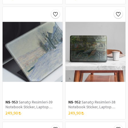
15.6 inç Sticker
15.6 inç Sticker
NS-953
Sanatçı Resimleri-39
NS-952
Sanatçı Resimleri-38
Notebook Sticker, Laptop
Notebook Sticker, Laptop
sticker,, Hp Sticker, Asus Sticker,
sticker,, Hp Sticker, Asus Sticker,
249,90
249,90
15.6 inç Sticker
15.6 inç Sticker