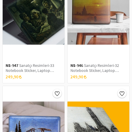
NS-947
Sanatçı Resimleri-33
NS-946
Sanatçı Resimleri-32
Notebook Sticker, Laptop
Notebook Sticker, Laptop
sticker,, Hp Sticker, Asus Sticker,
sticker,, Hp Sticker, Asus Sticker,
249,90
249,90
15.6 inç Sticker
15.6 inç Sticker