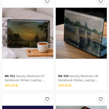
NS-951
Sanatçı Resimleri-37
NS-950
Sanatçı Resimleri-36
Notebook Sticker, Laptop
Notebook Sticker, Laptop
sticker,, Hp Sticker, Asus Sticker,
sticker,, Hp Sticker, Asus Sticker,
249,90
249,90
15.6 inç Sticker
15.6 inç Sticker