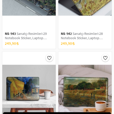
NS-943
Sanatçı Resimleri-29
NS-942
Sanatçı Resimleri-28
Notebook Sticker, Laptop
Notebook Sticker, Laptop
sticker,, Hp Sticker, Asus Sticker,
sticker,, Hp Sticker, Asus Sticker,
249,90
249,90
15.6 inç Sticker
15.6 inç Sticker