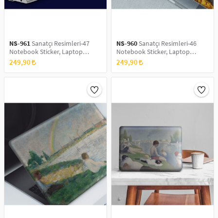
NS-961
Sanatçı Resimleri-47
NS-960
Sanatçı Resimleri-46
Notebook Sticker, Laptop
Notebook Sticker, Laptop
sticker,, Hp Sticker, Asus Sticker,
sticker,, Hp Sticker, Asus Sticker,
249,90
249,90
15.6 inç Sticker
15.6 inç Sticker