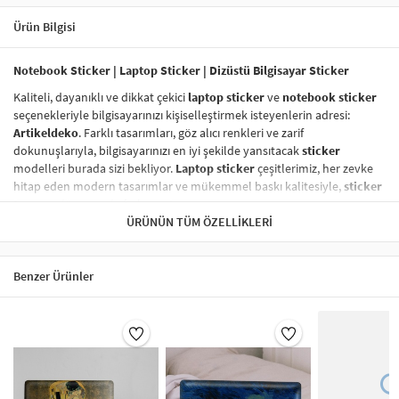
Ürün Bilgisi
Notebook Sticker | Laptop Sticker | Dizüstü Bilgisayar Sticker
Kaliteli, dayanıklı ve dikkat çekici
laptop sticker
ve
notebook sticker
seçenekleriyle bilgisayarınızı kişiselleştirmek isteyenlerin adresi:
Artikeldeko
. Farklı tasarımları, göz alıcı renkleri ve zarif
dokunuşlarıyla, bilgisayarınızı en iyi şekilde yansıtacak
sticker
modelleri burada sizi bekliyor.
Laptop sticker
çeşitlerimiz, her zevke
hitap eden modern tasarımlar ve mükemmel baskı kalitesiyle,
sticker
tasarım
dünyasında fark yaratıyor.
ÜRÜNÜN TÜM ÖZELLIKLERI
Vinil Sticker
ile Tanışın!
Vinil sticker
lar,
dayanıklı laptop sticker
ve
notebook sticker
kategorisinde en çok tercih edilen ürünler arasında yer alıyor. Yüksek
Benzer Ürünler
kaliteli vinil malzeme sayesinde,
laptop sticker
larınız suya, neme,
güneşe karşı son derece dayanıklıdır ve uzun süre ilk günkü gibi kalır.
Vinil baskı sticker
lar, aynı zamanda
kolayca çıkarılabilir
ve
yapıştırma işlemi
sonrasında hiç iz bırakmaz.
Sticker Renk Kalitesi
Laptop sticker
larınızın renkleri, solmaya karşı dirençli özel