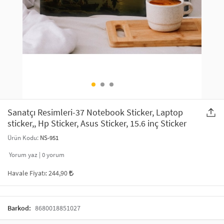
SAÇ AKSESUARLARI
PARTİ SÜSLERİ
GELİN / DÜĞÜN AKSESUARLARI
YILBAŞI ÜRÜNLERİ
TELEFON ASKISI
KULLAN AT TABAK BARDAK SETİ
MAKYAJ ÇANTASI
ŞAL VE FULAR
Sanatçı Resimleri-37 Notebook Sticker, Laptop
sticker,, Hp Sticker, Asus Sticker, 15.6 inç Sticker
ODA KOKUSU VE MUM
Ürün Kodu:
NS-951
Yorum yaz |
0
yorum
Havale Fiyatı:
244,90
Barkod:
8680018851027