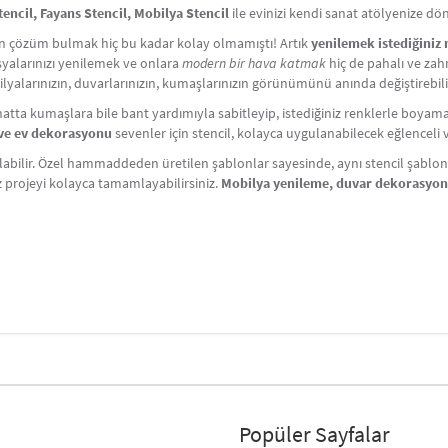
ncil, Fayans Stencil, Mobilya Stencil
ile evinizi kendi sanat atölyenize d
çin çözüm bulmak hiç bu kadar kolay olmamıştı! Artık
yenilemek istediğiniz
Eşyalarınızı yenilemek ve onlara
modern bir hava katmak
hiç de pahalı ve zahm
lyalarınızın, duvarlarınızın, kumaşlarınızın görünümünü anında değiştirebili
atta kumaşlara bile bant yardımıyla sabitleyip, istediğiniz renklerle boyama y
i ve ev dekorasyonu
sevenler için stencil, kolayca uygulanabilecek eğlenceli ve 
labilir. Özel hammaddeden üretilen şablonlar sayesinde, aynı stencil şablonlar
iz projeyi kolayca tamamlayabilirsiniz.
Mobilya yenileme, duvar dekorasyo
Popüler Sayfalar