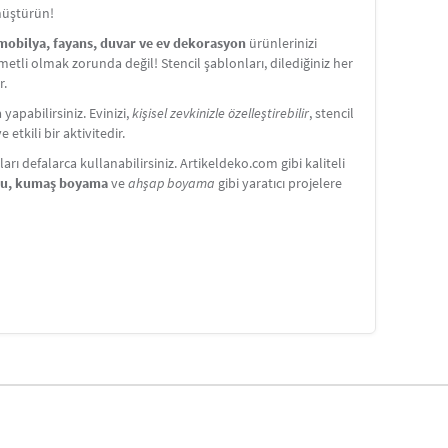
önüştürün!
 mobilya, fayans, duvar ve ev dekorasyon
ürünlerinizi
etli olmak zorunda değil! Stencil şablonları, dilediğiniz her
r.
apabilirsiniz. Evinizi,
kişisel zevkinizle özelleştirebilir
, stencil
etkili bir aktivitedir.
ı defalarca kullanabilirsiniz. Artikeldeko.com gibi kaliteli
nu, kumaş boyama
ve
ahşap boyama
gibi yaratıcı projelere