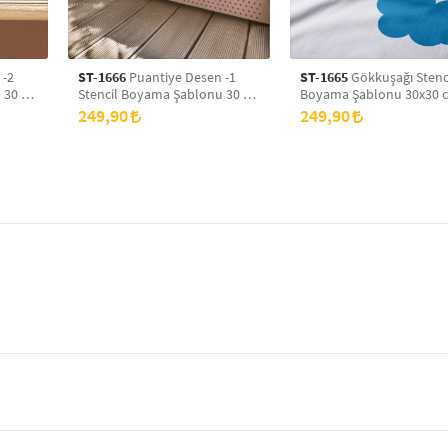
 -2
ST-1666
Puantiye Desen -1
ST-1665
Gökkuşağı Stenc
 30 x
Stencil Boyama Şablonu 30 x
Boyama Şablonu 30x30 
yans
30 cm, Duvar Stencil, Fayans
Duvar Stencil, Fayans Ste
249,90
249,90
Stencil, Mobilya Stencil
Mobilya Stencil