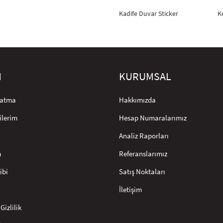
Kadife Duvar Sticker
K
M
KURUMSAL
rlatma
Hakkımızda
ilerim
Hesap Numaralarımız
Analiz Raporları
m
Referanslarımız
ibi
Satış Noktaları
İletişim
Gizlilik