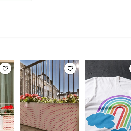
şablonlar sayesinde, aynı stencil şablonları def
markaların sunduğu yüzlerce
stencil desenle
Mobilya yenileme, duvar dekorasyonu, k
imza atabilirsiniz.
Ahşap mobilya boyama
Fayans, karo veya zemin desenleme
Duvar ve cam süslemeleri
Kendin yap (DIY) projeleri