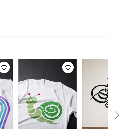
alarca kullanabilirsiniz. Artikeldeko.com gibi kaliteli
ri
ile istediğiniz projeyi kolayca tamamlayabilirsiniz.
umaş boyama
ve
ahşap boyama
gibi yaratıcı projelere