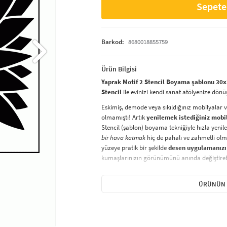
Sepete
Barkod:
8680018855759
Ürün Bilgisi
Yaprak Motif 2 Stencil Boyama şablonu 30x
Stencil
ile evinizi kendi sanat atölyenize dönü
Eskimiş, demode veya sıkıldığınız mobilyalar 
olmamıştı! Artık
yenilemek istediğiniz mobi
Stencil (şablon) boyama tekniğiyle hızla yenile
bir hava katmak
hiç de pahalı ve zahmetli olma
yüzeye pratik bir şekilde
desen uygulamanızı
kumaşlarınızın görünümünü anında değiştirebi
Çocuğunuzun dolabına, mutfak fayanslarına,
sabitleyip, istediğiniz renklerle boyama yapabil
ÜRÜNÜN 
boyama seti ile yaratıcı projeler gerçekleştirebi
kolayca uygulanabilecek eğlenceli ve etkili bir a
Stencil Boyama
tekniği, her türlü yüzeyde ra