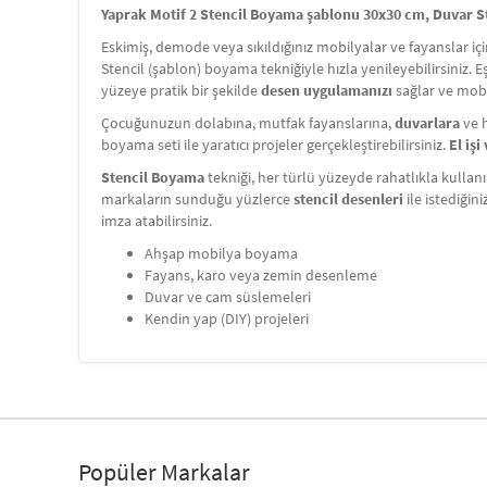
Yaprak Motif 2 Stencil Boyama şablonu 30x30 cm, Duvar Ste
Eskimiş, demode veya sıkıldığınız mobilyalar ve fayanslar i
Stencil (şablon) boyama tekniğiyle hızla yenileyebilirsiniz. 
yüzeye pratik bir şekilde
desen uygulamanızı
sağlar ve mobi
Çocuğunuzun dolabına, mutfak fayanslarına,
duvarlara
ve h
boyama seti ile yaratıcı projeler gerçekleştirebilirsiniz.
El iş
Stencil Boyama
tekniği, her türlü yüzeyde rahatlıkla kullanı
markaların sunduğu yüzlerce
stencil desenleri
ile istediğin
imza atabilirsiniz.
Ahşap mobilya boyama
Fayans, karo veya zemin desenleme
Duvar ve cam süslemeleri
Kendin yap (DIY) projeleri
Popüler Markalar