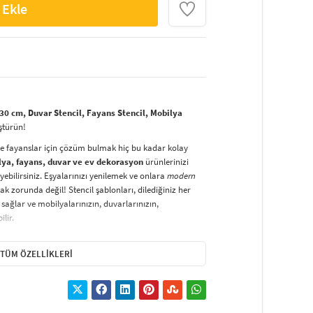
 Ekle
30 cm, Duvar Stencil, Fayans Stencil, Mobilya
ştürün!
ve fayanslar için çözüm bulmak hiç bu kadar kolay
lya, fayans, duvar ve ev dekorasyon
ürünlerinizi
yebilirsiniz. Eşyalarınızı yenilemek ve onlara
modern
k zorunda değil! Stencil şablonları, dilediğiniz her
sağlar ve mobilyalarınızın, duvarlarınızın,
lir.
duvarlara
ve hatta kumaşlara bile bant yardımıyla
irsiniz. Evinizi,
kişisel zevkinizle özelleştirebilir
, stencil
TÜM ÖZELLIKLERI
lirsiniz.
El işi ve ev dekorasyonu
sevenler için stencil,
ktivitedir.
hatlıkla kullanılabilir. Özel hammaddeden üretilen