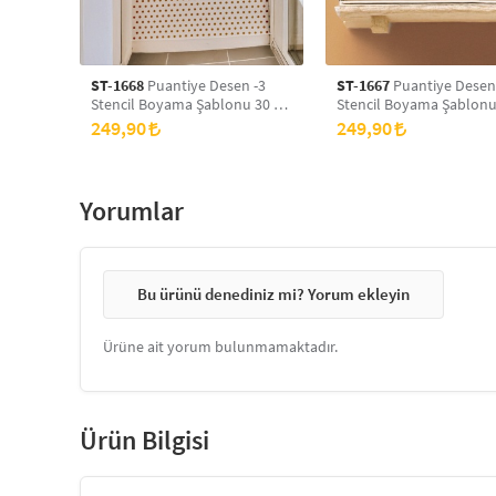
ST-1668
Puantiye Desen -3
ST-1667
Puantiye Desen
Stencil Boyama Şablonu 30 x
Stencil Boyama Şablonu
30 cm, Duvar Stencil, Fayans
30 cm, Duvar Stencil, Fa
249,90
249,90
Stencil, Mobilya Stencil
Stencil, Mobilya Stencil
Yorumlar
Bu ürünü denediniz mi? Yorum ekleyin
Ürüne ait yorum bulunmamaktadır.
Ürün Bilgisi