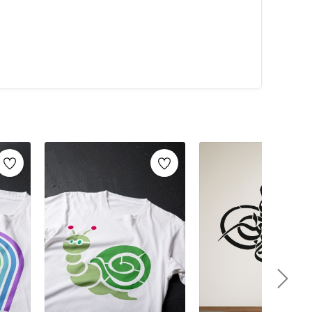
alarca kullanabilirsiniz. Artikeldeko.com gibi kaliteli
ri
ile istediğiniz projeyi kolayca tamamlayabilirsiniz.
umaş boyama
ve
ahşap boyama
gibi yaratıcı projelere