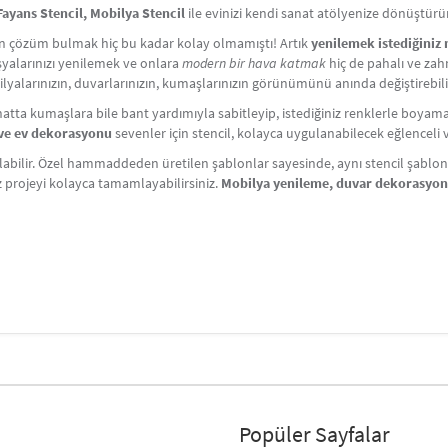
ayans Stencil, Mobilya Stencil
ile evinizi kendi sanat atölyenize dönüştürü
çin çözüm bulmak hiç bu kadar kolay olmamıştı! Artık
yenilemek istediğiniz
Eşyalarınızı yenilemek ve onlara
modern bir hava katmak
hiç de pahalı ve zahm
lyalarınızın, duvarlarınızın, kumaşlarınızın görünümünü anında değiştirebili
atta kumaşlara bile bant yardımıyla sabitleyip, istediğiniz renklerle boyama y
i ve ev dekorasyonu
sevenler için stencil, kolayca uygulanabilecek eğlenceli ve 
labilir. Özel hammaddeden üretilen şablonlar sayesinde, aynı stencil şablonlar
iz projeyi kolayca tamamlayabilirsiniz.
Mobilya yenileme, duvar dekorasyo
Popüler Sayfalar