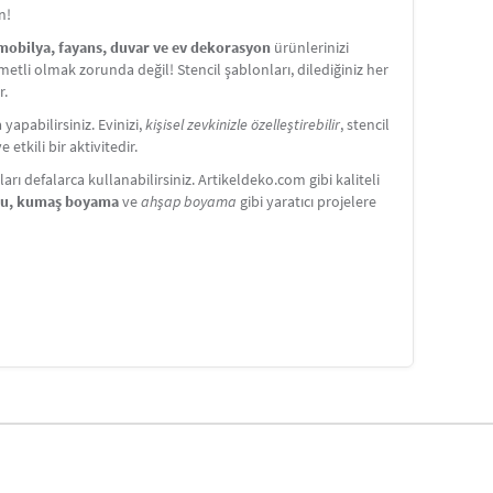
n!
 mobilya, fayans, duvar ve ev dekorasyon
ürünlerinizi
etli olmak zorunda değil! Stencil şablonları, dilediğiniz her
r.
apabilirsiniz. Evinizi,
kişisel zevkinizle özelleştirebilir
, stencil
etkili bir aktivitedir.
ı defalarca kullanabilirsiniz. Artikeldeko.com gibi kaliteli
nu, kumaş boyama
ve
ahşap boyama
gibi yaratıcı projelere