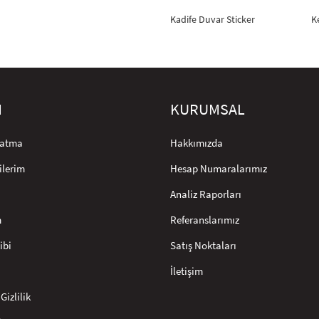
Kadife Duvar Sticker
K
M
KURUMSAL
rlatma
Hakkımızda
ilerim
Hesap Numaralarımız
Analiz Raporları
m
Referanslarımız
ibi
Satış Noktaları
İletişim
Gizlilik