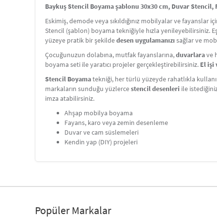
Baykuş Stencil Boyama şablonu 30x30 cm, Duvar Stencil, F
Eskimiş, demode veya sıkıldığınız mobilyalar ve fayanslar i
Stencil (şablon) boyama tekniğiyle hızla yenileyebilirsiniz. 
yüzeye pratik bir şekilde
desen uygulamanızı
sağlar ve mobi
Çocuğunuzun dolabına, mutfak fayanslarına,
duvarlara
ve h
boyama seti ile yaratıcı projeler gerçekleştirebilirsiniz.
El iş
Stencil Boyama
tekniği, her türlü yüzeyde rahatlıkla kullanı
markaların sunduğu yüzlerce
stencil desenleri
ile istediğin
imza atabilirsiniz.
Ahşap mobilya boyama
Fayans, karo veya zemin desenleme
Duvar ve cam süslemeleri
Kendin yap (DIY) projeleri
Popüler Markalar