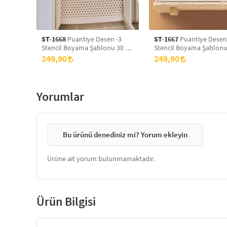
ST-1668
Puantiye Desen -3
ST-1667
Puantiye Desen
Stencil Boyama Şablonu 30 x
Stencil Boyama Şablonu
30 cm, Duvar Stencil, Fayans
30 cm, Duvar Stencil, Fa
249,90
249,90
Stencil, Mobilya Stencil
Stencil, Mobilya Stencil
Yorumlar
Bu ürünü denediniz mi? Yorum ekleyin
Ürüne ait yorum bulunmamaktadır.
Ürün Bilgisi