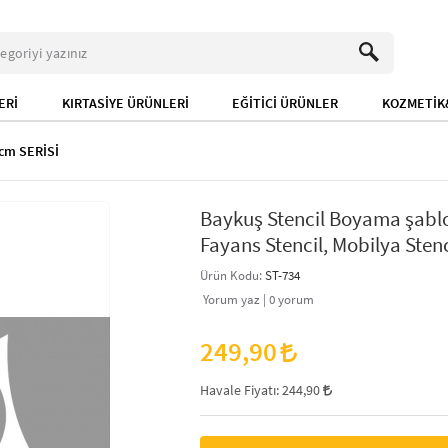
ERİ
KIRTASİYE ÜRÜNLERİ
EĞİTİCİ ÜRÜNLER
KOZMETİK&
cm SERİSİ
Baykuş Stencil Boyama şablo
Fayans Stencil, Mobilya Stenc
Ürün Kodu:
ST-734
Yorum yaz |
0
yorum
249,90
Havale Fiyatı:
244,90