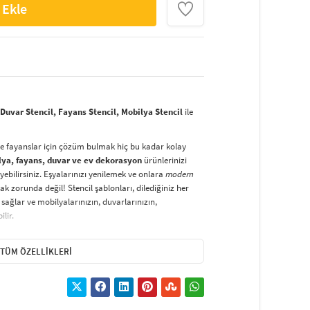
 Ekle
uvar Stencil, Fayans Stencil, Mobilya Stencil
ile
ve fayanslar için çözüm bulmak hiç bu kadar kolay
lya, fayans, duvar ve ev dekorasyon
ürünlerinizi
yebilirsiniz. Eşyalarınızı yenilemek ve onlara
modern
k zorunda değil! Stencil şablonları, dilediğiniz her
sağlar ve mobilyalarınızın, duvarlarınızın,
lir.
duvarlara
ve hatta kumaşlara bile bant yardımıyla
irsiniz. Evinizi,
kişisel zevkinizle özelleştirebilir
, stencil
TÜM ÖZELLIKLERI
lirsiniz.
El işi ve ev dekorasyonu
sevenler için stencil,
ktivitedir.
hatlıkla kullanılabilir. Özel hammaddeden üretilen