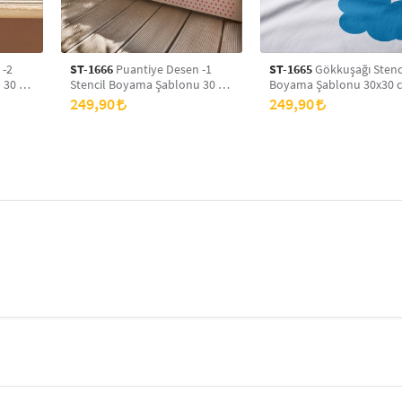
 -2
ST-1666
Puantiye Desen -1
ST-1665
Gökkuşağı Stenc
 30 x
Stencil Boyama Şablonu 30 x
Boyama Şablonu 30x30 
yans
30 cm, Duvar Stencil, Fayans
Duvar Stencil, Fayans Ste
249,90
249,90
Stencil, Mobilya Stencil
Mobilya Stencil