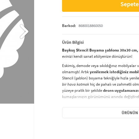
Sepete
Barkod:
8680018860050
Ürün Bilgisi
Baykuş Stencil Boyama şablonu 30x30 cm, D
evinizi kendi sanat atölyenize dönüştürün!
Eskimiş, demode veya sıkıldığınız mobilyalar 
olmamıştı! Artık
yenilemek istediğiniz mobi
Stencil (şablon) boyama tekniğiyle hızla yenile
bir hava katmak
hiç de pahalı ve zahmetli olma
yüzeye pratik bir şekilde
desen uygulamanızı
kumaşlarınızın görünümünü anında değiştirebi
Çocuğunuzun dolabına, mutfak fayanslarına,
sabitleyip, istediğiniz renklerle boyama yapabil
ÜRÜNÜN 
boyama seti ile yaratıcı projeler gerçekleştirebi
kolayca uygulanabilecek eğlenceli ve etkili bir a
Stencil Boyama
tekniği, her türlü yüzeyde ra