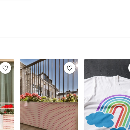
şablonlar sayesinde, aynı stencil şablonları def
markaların sunduğu yüzlerce
stencil desenle
Mobilya yenileme, duvar dekorasyonu, k
imza atabilirsiniz.
Ahşap mobilya boyama
Fayans, karo veya zemin desenleme
Duvar ve cam süslemeleri
Kendin yap (DIY) projeleri