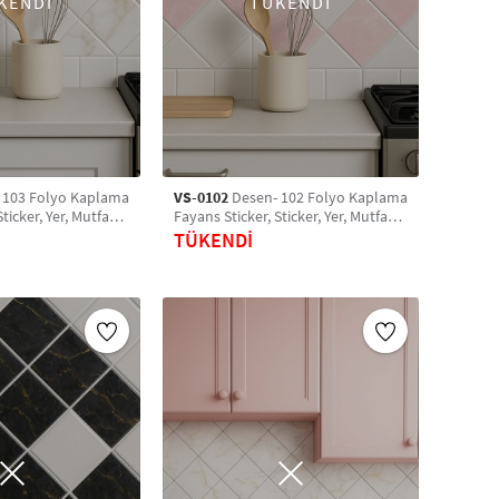
KENDİ
TÜKENDİ
 103 Folyo Kaplama
VS-0102
Desen- 102 Folyo Kaplama
ticker, Yer, Mutfak,
Fayans Sticker, Sticker, Yer, Mutfak,
etro Karo Sticker
Banyo Sticker, Retro Karo Sticker
TÜKENDİ