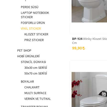
PERDE SÜSÜ
LAPTOP NOTEBOOK
STICKER
FOSFORLU ÜRÜN
VİNİL STICKER
KLOZET STICKER
DP-924
Winky Klozet Sti
PRIZ STICKER
Cm
99,90
PET SHOP
HOBİ ÜRÜNLERİ
STENCİL DÜNYASI
30x30 cm SERİSİ
50x70 cm SERİSİ
BOYALAR
CHALKART
MULTI SURFACE
VERNİK VE TUTKAL
TRANSFER BOYAMA