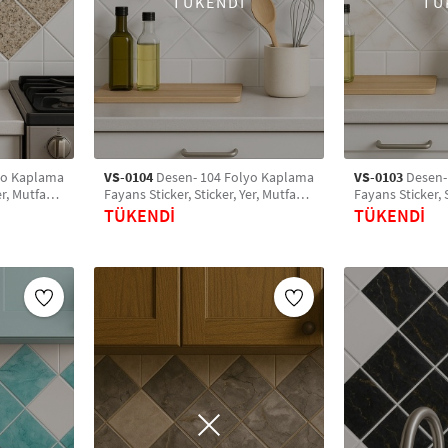
TÜKENDİ
TÜ
yo Kaplama
VS-0104
Desen- 104 Folyo Kaplama
VS-0103
Desen-
er, Mutfak,
Fayans Sticker, Sticker, Yer, Mutfak,
Fayans Sticker, S
o Sticker
Banyo Sticker, Retro Karo Sticker
Banyo Sticker, R
TÜKENDİ
TÜKENDİ