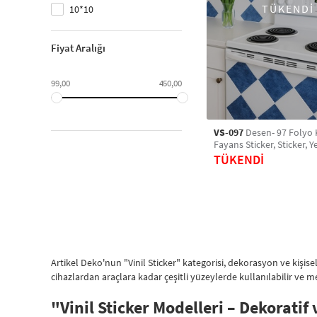
TÜKENDİ
10*10
Fiyat Aralığı
99,00
450,00
VS-097
Desen- 97 Folyo
Fayans Sticker, Sticker, Y
Banyo Sticker, Retro Kar
TÜKENDİ
Artikel Deko'nun "Vinil Sticker" kategorisi, dekorasyon ve kişise
cihazlardan araçlara kadar çeşitli yüzeylerde kullanılabilir ve m
"Vinil Sticker Modelleri – Dekoratif 