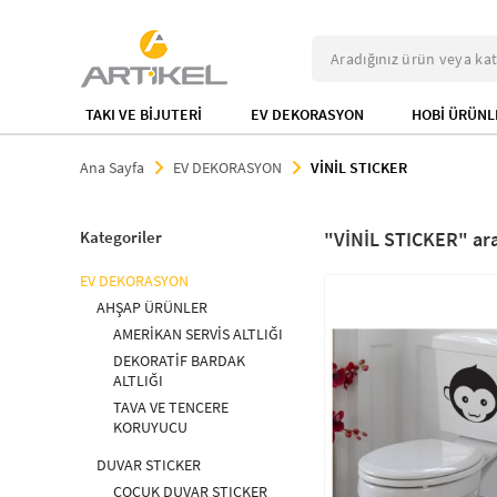
TAKI VE BİJUTERİ
EV DEKORASYON
HOBİ ÜRÜNL
Ana Sayfa
EV DEKORASYON
VİNİL STICKER
Kategoriler
VİNİL STICKER
EV DEKORASYON
AHŞAP ÜRÜNLER
AMERİKAN SERVİS ALTLIĞI
DEKORATİF BARDAK
ALTLIĞI
TAVA VE TENCERE
KORUYUCU
DUVAR STICKER
ÇOCUK DUVAR STICKER