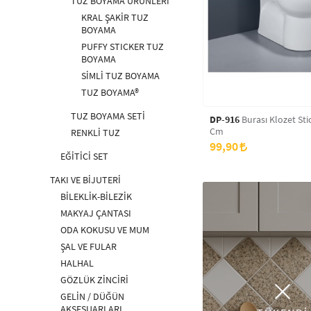
TUZ BOYAMA ÜRÜNLERİ
KRAL ŞAKİR TUZ
BOYAMA
PUFFY STICKER TUZ
BOYAMA
SİMLİ TUZ BOYAMA
TUZ BOYAMA®
TUZ BOYAMA SETİ
DP-916
Burası Klozet Sti
Cm
RENKLİ TUZ
99,90
EĞİTİCİ SET
TAKI VE BİJUTERİ
BİLEKLİK-BİLEZİK
MAKYAJ ÇANTASI
ODA KOKUSU VE MUM
ŞAL VE FULAR
HALHAL
GÖZLÜK ZİNCİRİ
GELİN / DÜĞÜN
AKSESUARLARI