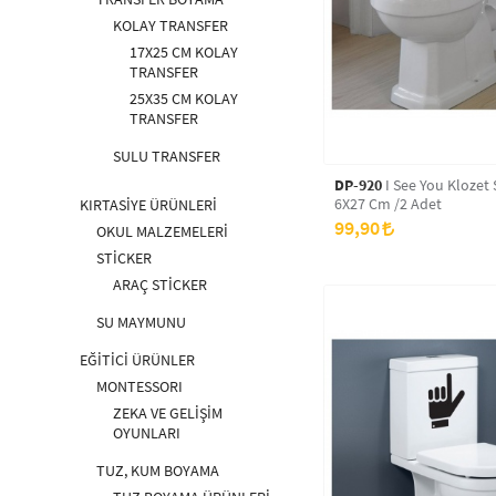
KOLAY TRANSFER
17X25 CM KOLAY
TRANSFER
25X35 CM KOLAY
TRANSFER
SULU TRANSFER
DP-920
I See You Klozet 
6X27 Cm /2 Adet
KIRTASİYE ÜRÜNLERİ
99,90
OKUL MALZEMELERİ
STİCKER
ARAÇ STİCKER
SU MAYMUNU
EĞİTİCİ ÜRÜNLER
MONTESSORI
ZEKA VE GELİŞİM
OYUNLARI
TUZ, KUM BOYAMA