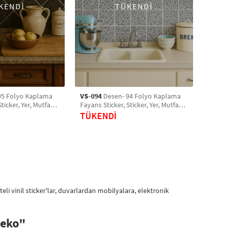
KENDİ
TÜKENDİ
95 Folyo Kaplama
VS-094
Desen- 94 Folyo Kaplama
ticker, Yer, Mutfak,
Fayans Sticker, Sticker, Yer, Mutfak,
etro Karo Sticker
Banyo Sticker, Retro Karo Sticker
TÜKENDİ
eli vinil sticker'lar, duvarlardan mobilyalara, elektronik
 Deko"