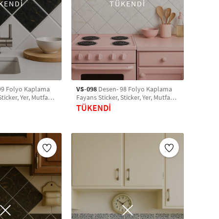
KENDİ
TÜKENDİ
99 Folyo Kaplama
VS-098
Desen- 98 Folyo Kaplama
ticker, Yer, Mutfak,
Fayans Sticker, Sticker, Yer, Mutfak,
etro Karo Sticker
Banyo Sticker, Retro Karo Sticker
TÜKENDİ