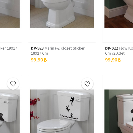
cker 19X17
DP-923
Marina-2 Klozet Sticker
DP-922
Flow Klo
18X27 Cm
Cm /2 Adet
99,90
99,90