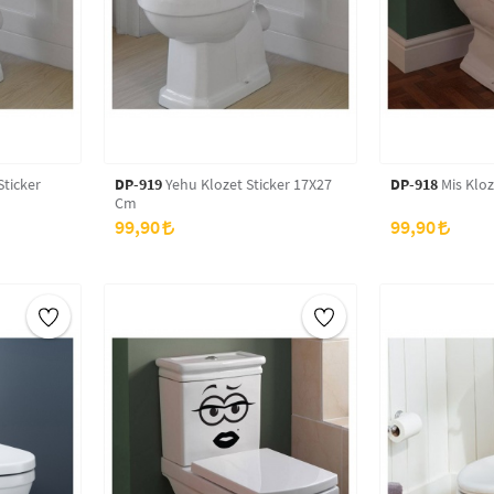
Sticker
DP-919
Yehu Klozet Sticker 17X27
DP-918
Mis Kloz
Cm
99,90
99,90