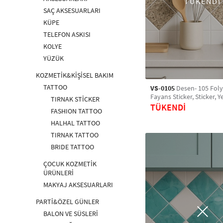
TÜKENDİ
SAÇ AKSESUARLARI
KÜPE
TELEFON ASKISI
KOLYE
YÜZÜK
KOZMETİK&KİŞİSEL BAKIM
TATTOO
VS-0105
Desen- 105 Fol
Fayans Sticker, Sticker, Y
TIRNAK STİCKER
Banyo Sticker, Retro Kar
TÜKENDİ
FASHION TATTOO
HALHAL TATTOO
TIRNAK TATTOO
BRIDE TATTOO
ÇOCUK KOZMETİK
ÜRÜNLERİ
MAKYAJ AKSESUARLARI
PARTİ&ÖZEL GÜNLER
BALON VE SÜSLERİ