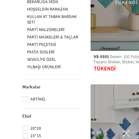
BEKARLIĞA VEDA
TÜKENDİ
HOŞGELDİN RAMAZAN
KULLAN AT TABAK BARDAK
SETİ
PARTİ MALZEMELERİ
PARTİ MASKELERİ & TAÇLAR
PARTİ PEÇETESİ
PASTA SÜSLERİ
VS-0101
Desen- 101 Fol
SEVGİLİYE ÖZEL
Fayans Sticker, Sticker, Y
YILBAŞI ÜRÜNLERİ
Banyo Sticker, Retro Kar
TÜKENDİ
Markalar
ARTİKEL
Ebat
20*20
15*15