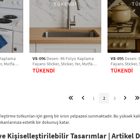
TÜKENDİ
TÜ
 Kaplama
VS-096
Desen- 96 Folyo Kaplama
VS-095
Desen- 
er, Mutfak,
Fayans Sticker, Sticker, Yer, Mutfak,
Fayans Sticker, S
o Sticker
Banyo Sticker, Retro Karo Sticker
Banyo Sticker, R
TÜKENDİ
TÜKENDİ
1
2
3
lleştirme tutkunları için geniş bir ürün yelpazesi sunmaktadır. Bu yüksek kalit
ekanlarınıza estetik bir dokunuş katar.
ve Kişiselleştirilebilir Tasarımlar | Artikel