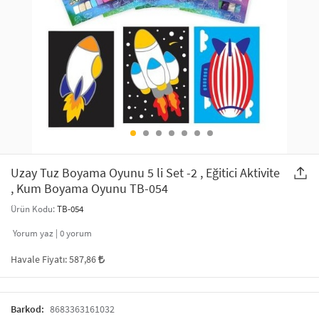
SAÇ AKSESUARLARI
PARTİ SÜSLERİ
GELİN / DÜĞÜN AKSESUARLARI
YILBAŞI ÜRÜNLERİ
TELEFON ASKISI
KULLAN AT TABAK BARDAK SETİ
MAKYAJ ÇANTASI
ŞAL VE FULAR
Uzay Tuz Boyama Oyunu 5 li Set -2 , Eğitici Aktivite
, Kum Boyama Oyunu TB-054
ODA KOKUSU VE MUM
Ürün Kodu:
TB-054
Yorum yaz |
0
yorum
Havale Fiyatı:
587,86
Barkod:
8683363161032