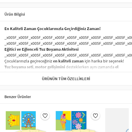
Ürün Bilgisi
En Kaliteli Zaman Çocuklarınızla Geçirdiğiniz Zaman!
_x005F_x005F_x005F_x005F_x005F_x005F_x005F_x005F_x005F_x005F_x0
_x005F_x005F_x005F_x005F_x005F_x005F_x005F_x005F_x005F_x005F_x0
Eğitici ve Eğlenceli Tuz Boyama Aktivitesi
_x005F_x005F_x005F_x005F_x005F_x005F_x005F_x005F_x005F_x005F_x0
Çocuklarınızla geçireceğiniz
en kaliteli zaman
için harika bir seçenek!
Tuz boyama seti
,
motor gelişimini
desteklerken aynı zamanda
el
becerilerini
artıran eğlenceli bir etkinliktir. Hem
yaratıcı düşünme
hem de
sanat becerileri
ÜRÜNÜN TÜM ÖZELLIKLERI
kazandıran bu aktivite, çocukların
ince motor
becerilerini
geliştirir. Aileyle birlikte yapılabilecek
eğitici oyunlar
arasında yer alır.
Benzer Ürünler
_x005F_x005F_x005F_x005F_x005F_x005F_x005F_x005F_x005F_x005F_x0
_x005F_x005F_x005F_x005F_x005F_x005F_x005F_x005F_x005F_x005F_x0
Sağlığa Zararsız ve Güvenli Boyama Seti
_x005F_x005F_x005F_x005F_x005F_x005F_x005F_x005F_x005F_x005F_x0
Ürünümüzde kullanılan
boyalar
tamamen
sağlığa zararsız
olup,
çocuklarınızın güvenliği her zaman ön planda tutulmuştur. Çocuklar