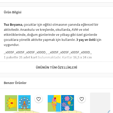
Ürün Bilgisi
Tuz Boyama
, çocuklar için eğitici olmasının yanında
eğlenceli
bir
aktivitedir. Anaokulu ve kreşlerde, okullarda, AVM ve otel
etkinliklerinde, doğum günlerinde ve yılbaşı gibi özel günlerde
çocuklara yönelik aktivite yapmak için kullanılır.
3 yaş ve üstü
için
uygundur.
_x005F_x005F_x005F_x000D_ _x005F_x005F_x005F_x000D_
1 pakette 25 adet kart
bulunmaktadır. Kartlar
16,5 x 24 cm
boyutundadır. Kartların yanında
225 adet renkli tuz verilmektedir.
ÜRÜNÜN TÜM ÖZELLIKLERI
_x005F_x005F_x005F_x000D_ _x005F_x005F_x005F_x000D_
En kaliteli zaman çocuklarınızla geçirdiğiniz zamandır!
_x005F_x005F_x005F_x000D_ _x005F_x005F_x005F_x000D_
Benzer Ürünler
Eğitici ve Eğlenceli Tuz Boyama Aktivitesi:
Çocuklarınızla
geçireceğiniz en kaliteli zaman için harika bir seçenek! Tuz boyama
seti, motor gelişimini desteklerken aynı zamanda el becerilerini artıran
eğlenceli bir etkinliktir. Hem yaratıcı düşünme hem de sanat becerileri
kazandıran bu aktivite, çocukların ince motor becerilerini geliştirir.
Aileyle birlikte yapılabilecek eğitici oyunlar arasında yer alır.