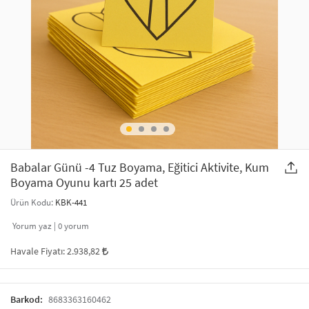
SAÇ AKSESUARLARI
PARTİ SÜSLERİ
GELİN / DÜĞÜN AKSESUARLARI
YILBAŞI ÜRÜNLERİ
TELEFON ASKISI
KULLAN AT TABAK BARDAK SETİ
MAKYAJ ÇANTASI
ŞAL VE FULAR
Babalar Günü -4 Tuz Boyama, Eğitici Aktivite, Kum
Boyama Oyunu kartı 25 adet
ODA KOKUSU VE MUM
Ürün Kodu:
KBK-441
Yorum yaz |
0
yorum
Havale Fiyatı:
2.938,82
Barkod:
8683363160462