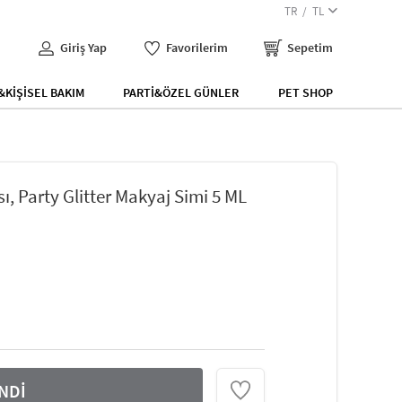
TR
TL
Giriş Yap
Favorilerim
Sepetim
KİŞİSEL BAKIM
PARTİ&ÖZEL GÜNLER
PET SHOP
sı, Party Glitter Makyaj Simi 5 ML
NDİ