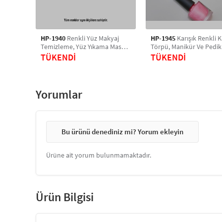
HP-1940
Renkli Yüz Makyaj
HP-1945
Karışık Renkli K
Temizleme, Yüz Yıkama Masaj
Törpü, Manikür Ve Pedikü
Fırçası, Manuel Silikon Fırça 1
Çift Taraflı, Desenli 4'lü
TÜKENDİ
TÜKENDİ
Adet
Seti
Yorumlar
Bu ürünü denediniz mi? Yorum ekleyin
Ürüne ait yorum bulunmamaktadır.
Ürün Bilgisi