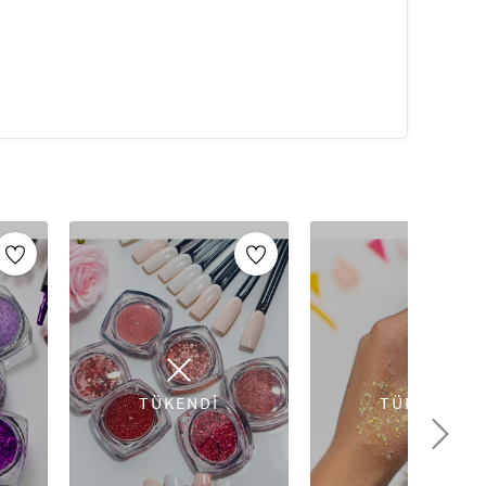
anslar, sahneler, barlar vb. için uygun olan Vücut
belirgin olmasını sağlar.
ilir, uygun miktarda simli jel ​​alın ve hafifçe
 ve Vücut Parlatıcısı ile görünümünüze ışıltı
klarına, dudaklara, köprücük kemiklerine,
ni düşündüğünüz herhangi bir yere uygulayın.
 temel unsurlarından biridir. Artikeldeko'nun
, profesyonel sonuçlar elde etmeniz için ihtiyacınız
gerlerine, allık ve fondöten fırçalarından göz makyajı
n ince detayına kadar uygulamanızı sağlar. Yüksek
m dayanıklıdır hem de cildinize zarar vermez.
 için bu ürünlerle stilinizi yansıtmaya başlayın!
TÜKENDİ
TÜKENDİ