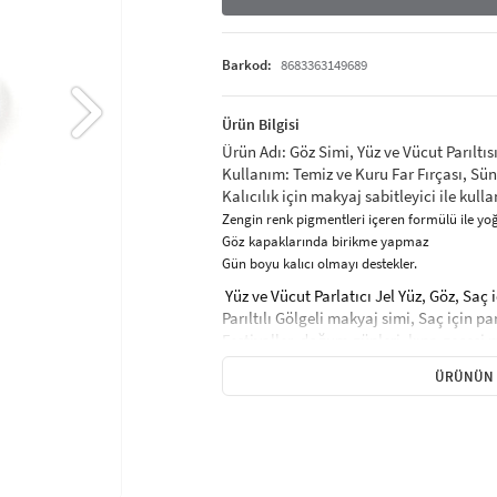
Barkod:
8683363149689
Ürün Bilgisi
Ürün Adı: Göz Simi, Yüz ve Vücut Parıltıs
Kullanım: Temiz ve Kuru Far Fırçası, Sün
Kalıcılık için makyaj sabitleyici ile kul
Zengin renk pigmentleri içeren formülü ile 
Göz kapaklarında birikme yapmaz
Gün boyu kalıcı olmayı destekler.
Yüz ve Vücut Parlatıcı Jel Yüz, Göz, Saç i
Parıltılı Gölgeli makyaj simi, Saç için pa
Festivaller, doğum günleri, kına gecesi m
Sağlıklı ve Güvenlidir. Yüz parıltılı toz, 
ÜRÜNÜN 
hafiftir ve tahriş edici değildir, altına s
sağlayabilirsiniz.Doğrudan cilde uygulanı
Holografik payetler jel %100 güvenlidir 
çıkarıcı ile kolayca çıkar.
3cm çaplı, Ambalajda Birden Çok Kullanım
ve köprücük kemiği üzerinde kullanılan 