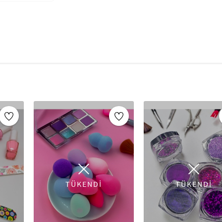
jel. Özellikle partiler, düğünler, perform
Parlatıcı makyajınızın ışık altında daha 
Güven Garantisi — Direkt olarak uygulanab
uygulayın.
Kullanım Önerisi: Profesyonel Makyaj Yüz
katın. Göz kalemi üzerine, tüm göz kapa
tırnaklara veya ek süslemeyi hak ettiği
Makyaj aksesuarları, her makyaj uygulamasının
sunduğu geniş makyaj aksesuarları koleksiyonu
olan her aracı içerir. Makyaj fırçalarından sün
fırçalarına kadar her aksesuar, makyajınızı e
kaliteli malzemelerle üretilmiş bu ürünler, he
Makyajınıza mükemmel bir son dokunuş eklemek
TÜKENDİ
TÜKENDİ