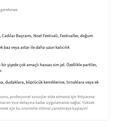
ı gerekmez
le, Cadılar Bayramı, Noel Festivali, Festivaller, doğum
cek baz veya astar ile daha uzun kalıcılık
ir şişede çok amaçlı hassas sim jel. Özellikle partiler,
r.
ına, dudaklara, köprücük kemiklerine, tırnaklara veya ek
onu, profesyonel sonuçlar elde etmeniz için ihtiyacınız
jınızı en ince detayına kadar uygulamanızı sağlar. Yüksek
ek için bu ürünlerle stilinizi yansıtmaya başlayın!