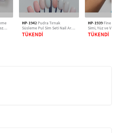
leme
HP-1942
Pudra Tırnak
HP-1939
Fine Flakes Blue
ez
Süsleme Pul Sim Seti Nail Art
Simi, Yüz ve Vücut Parıltısı
Protez Tırnak Süsleme
Party Glitter Makyaj Simi 
TÜKENDİ
TÜKENDİ