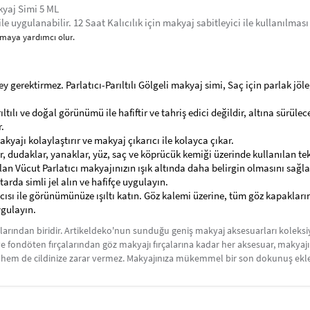
akyaj Simi 5 ML
e uygulanabilir. 12 Saat Kalıcılık için makyaj sabitleyici ile kullanılmas
amaya yardımcı olur
.
rey gerektirmez. Parlatıcı-Parıltılı Gölgeli makyaj simi, Saç için parlak jö
arıltılı ve doğal görünümü ile hafiftir ve tahriş edici değildir, altına sürüle
.
kyajı kolaylaştırır ve makyaj çıkarıcı ile kolayca çıkar.
 dudaklar, yanaklar, yüz, saç ve köprücük kemiği üzerinde kullanılan tek b
lan Vücut Parlatıcı makyajınızın ışık altında daha belirgin olmasını sağla
da simli jel ​​alın ve hafifçe uygulayın.
cısı ile görünümünüze ışıltı katın. Göz kalemi üzerine, tüm göz kapaklar
ygulayın.
rından biridir. Artikeldeko'nun sunduğu geniş makyaj aksesuarları koleksiy
ık ve fondöten fırçalarından göz makyajı fırçalarına kadar her aksesuar, makya
r hem de cildinize zarar vermez. Makyajınıza mükemmel bir son dokunuş eklem