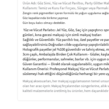
Ürün Adı: Göz Simi, Yüz ve Vücut Parıltısı, Party Glitter M
Kullanım: Temiz ve Kuru Far Fırçası, Sünger veya Parmak il
Zengin renk pigmentleri içeren formülü ile yoğun uygulama sağl
Göz kapaklarında birikme yapmaz
Gün boyu kalıcı olmayı destekler.
Yüz ve Vücut Parlatıcı Jel Yüz, Göz, Saç için yapıştırıcı sp
günleri, kına gecesi makyajı için simli makyaj tozları
Sağlıklı ve Güvenlidir. Yüz parıltılı toz, özel payetler ve p
sağlayabilirsiniz.Doğrudan cilde uygulanıp yapıştırılabilir
Holografik payetler jel %100 güvenlidir ve tahriş etmez, ma
3cm çaplı, Ambalajda Birden Çok Kullanım - Gözler, kaşlar,
düğünler, performanslar, sahneler, barlar vb. için uygun o
Güven Garantisi — Direkt olarak uygulanabilir, uygun miktar
Kullanım Önerisi: Profesyonel Makyaj Yüz ve Vücut Parlatı
süslemeyi hak ettiğini düşündüğünüz herhangi bir yere u
Makyaj aksesuarları, her makyaj uygulamasının temel unsurla
olan her aracı içerir. Makyaj fırçalarından süngerlerine, all
kaliteli malzemelerle üretilmiş bu ürünler, hem dayanıklıdı