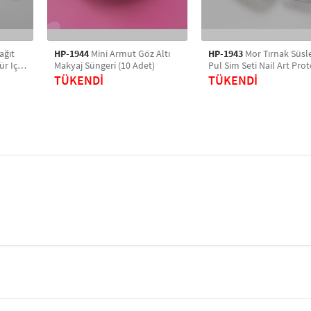
ağıt
HP-1944
Mini Armut Göz Altı
HP-1943
Mor Tırnak Süs
r Için
Makyaj Süngeri (10 Adet)
Pul Sim Seti Nail Art Prot
 Törpü
Tırnak Süsleme
TÜKENDİ
TÜKENDİ