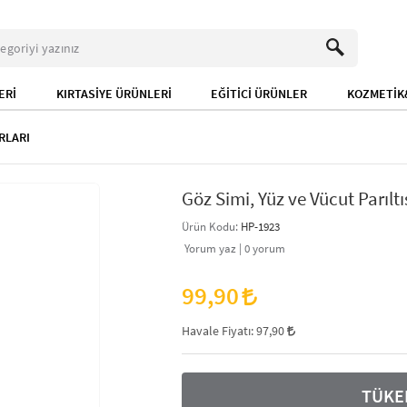
ERİ
KIRTASİYE ÜRÜNLERİ
EĞİTİCİ ÜRÜNLER
KOZMETİK&
RLARI
Göz Simi, Yüz ve Vücut Parıltı
Ürün Kodu:
HP-1923
Yorum yaz |
0
yorum
99,90
Havale Fiyatı:
97,90
TÜKE