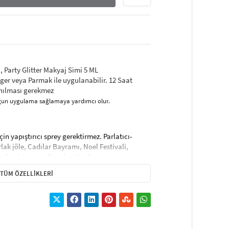
ı, Party Glitter Makyaj Simi 5 ML
ger veya Parmak ile uygulanabilir. 12 Saat
lanılması gerekmez
yoğun uygulama sağlamaya yardımcı olur
.
çin yapıştırıcı sprey gerektirmez. Parlatıcı-
rlak jöle, Cadılar Bayramı, Noel Festivali,
akyajı için simli makyaj tozları
özel payetler ve parıltılı ve doğal görünümü ile
TÜM ÖZELLIKLERI
ürülecek baz veya astar ile daha uzun kalıcılık
p yapıştırılabilir.
ve tahriş etmez, makyajı kolaylaştırır ve makyaj
 - Gözler, kaşlar, dudaklar, yanaklar, yüz, saç
tek bir şişede çok amaçlı hassas sim