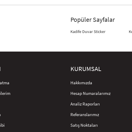
Popüler Sayfalar
Kadife Duvar Sticker
K
M
KURUMSAL
rlatma
Hakkımızda
ilerim
Hesap Numaralarımız
Analiz Raporları
m
Referanslarımız
ibi
Satış Noktaları