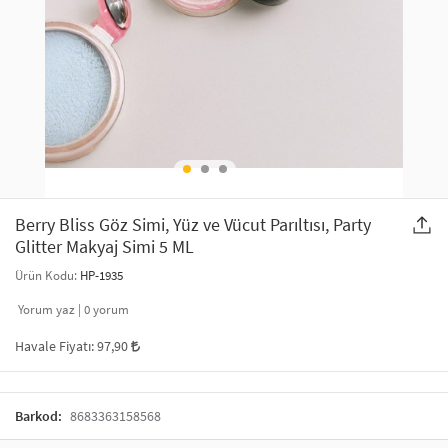
SAÇ AKSESUARLARI
PARTİ SÜSLERİ
GELİN / DÜĞÜN AKSESUARLARI
YILBAŞI ÜRÜNLERİ
TELEFON ASKISI
KULLAN AT TABAK BARDAK SETİ
MAKYAJ ÇANTASI
ŞAL VE FULAR
Berry Bliss Göz Simi, Yüz ve Vücut Parıltısı, Party
Glitter Makyaj Simi 5 ML
ODA KOKUSU VE MUM
Ürün Kodu:
HP-1935
Yorum yaz |
0
yorum
Havale Fiyatı:
97,90
Barkod:
8683363158568