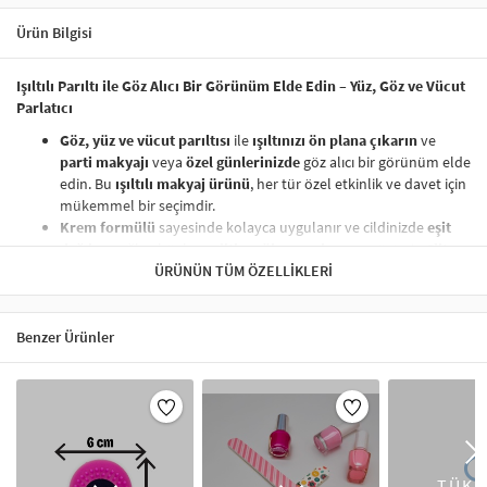
Ürün Bilgisi
Işıltılı Parıltı ile Göz Alıcı Bir Görünüm Elde Edin – Yüz, Göz ve Vücut
Parlatıcı
Göz, yüz ve vücut parıltısı
ile
ışıltınızı ön plana çıkarın
ve
parti makyajı
veya
özel günlerinizde
göz alıcı bir görünüm elde
edin. Bu
ışıltılı makyaj ürünü
, her tür özel etkinlik ve davet için
mükemmel bir seçimdir.
Krem formülü
sayesinde kolayca uygulanır ve cildinizde
eşit
dağılım
sağlar, böylece
ciltle mükemmel uyum
gösterir.
Cilt
dostu
formülü, cildinizin doğal ışıltısını ortaya çıkarırken,
ÜRÜNÜN TÜM ÖZELLIKLERI
makyajınızda
daha pürüzsüz bir görünüm
sunar.
Tekli ambalajı
ile
pratik kullanım
sunar; ihtiyacınız olan
miktarı kolayca alabilirsiniz
.
Parlatıcılar
için ideal olan bu
Benzer Ürünler
ambalaj, seyahat dostu olup, makyaj çantanızda kolayca
taşınabilir.
Işıltılı görünümüyle dikkat çekici bir parlaklık
kazandırır ve
her türlü
makyajla uyumlu
bir
ışıltı
sağlar.
Yüz parlatıcı
ve
vücut ışıltısı
olarak kullanılabilir, böylece
makyajınızı
tamamlayan son dokunuşu sağlar.
TÜKE