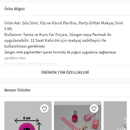
Ürün Bilgisi
Ürün Adı: Göz Simi, Yüz ve Vücut Parıltısı, Party Glitter Makyaj Simi
5 ML
Kullanım: Temiz ve Kuru Far Fırçası, Sünger veya Parmak ile
uygulanabilir. 12 Saat Kalıcılık için makyaj sabitleyici ile
kullanılması gerekmez
Zengin renk pigmentleri içeren formülü ile yoğun uygulama sağlamaya
yardımcı olur
.
Göz kapaklarında birikme yapmaz
Gün boyu kalıcı olmayı destekler.
ÜRÜNÜN TÜM ÖZELLIKLERI
Yüz ve Vücut Parlatıcı Jel Yüz, Göz, Saç için yapıştırıcı sprey
gerektirmez. Parlatıcı-Parıltılı Gölgeli makyaj simi, Saç için parlak
jöle, Cadılar Bayramı, Noel Festivali, Festivaller, doğum günleri,
Benzer Ürünler
kına gecesi makyajı için simli makyaj tozları
Sağlıklı ve Güvenlidir. Yüz parıltılı toz, özel payetler ve parıltılı ve
doğal görünümü ile hafiftir ve tahriş edici değildir, altına sürülecek
baz veya astar ile daha uzun kalıcılık sağlayabilirsiniz.Doğrudan
cilde uygulanıp yapıştırılabilir.
Holografik payetler jel %100 güvenlidir ve tahriş etmez, makyajı
TÜKE