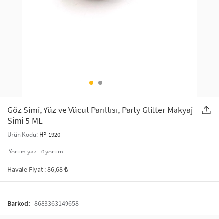
SAÇ AKSESUARLARI
PARTİ SÜSLERİ
GELİN / DÜĞÜN AKSESUARLARI
YILBAŞI ÜRÜNLERİ
TELEFON ASKISI
KULLAN AT TABAK BARDAK SETİ
MAKYAJ ÇANTASI
ŞAL VE FULAR
Göz Simi, Yüz ve Vücut Parıltısı, Party Glitter Makyaj
Simi 5 ML
ODA KOKUSU VE MUM
Ürün Kodu:
HP-1920
Yorum yaz |
0
yorum
Havale Fiyatı:
86,68
Barkod:
8683363149658