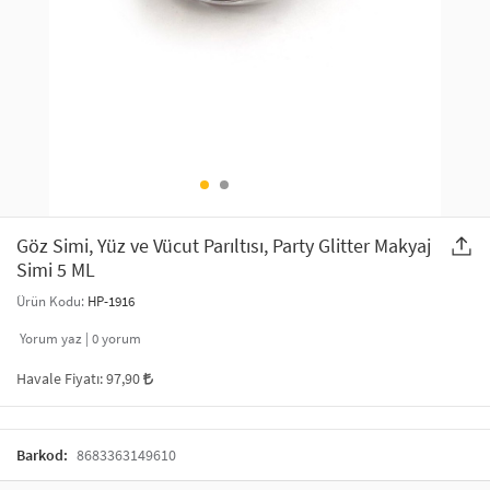
SAÇ AKSESUARLARI
PARTİ SÜSLERİ
GELİN / DÜĞÜN AKSESUARLARI
YILBAŞI ÜRÜNLERİ
TELEFON ASKISI
KULLAN AT TABAK BARDAK SETİ
MAKYAJ ÇANTASI
ŞAL VE FULAR
Göz Simi, Yüz ve Vücut Parıltısı, Party Glitter Makyaj
Simi 5 ML
ODA KOKUSU VE MUM
Ürün Kodu:
HP-1916
Yorum yaz |
0
yorum
Havale Fiyatı:
97,90
Barkod:
8683363149610