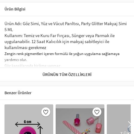
Ürün Bilgisi
Ürün Adı: Göz Simi, Yüz ve Vücut Parıltısı, Party Glitter Makyaj Simi
5 ML
Kullanım: Temiz ve Kuru Far Fırçası, Sünger veya Parmak ile
uygulanabilir. 12 Saat Kalıcılık için makyaj sabitleyici ile
kullanılması gerekmez
Zengin renk pigmentleri içeren formülü ile yoğun uygulama sağlamaya
yardımcı olur
.
Göz kapaklarında birikme yapmaz
Gün boyu kalıcı olmayı destekler.
ÜRÜNÜN TÜM ÖZELLIKLERI
Yüz ve Vücut Parlatıcı Jel Yüz, Göz, Saç için yapıştırıcı sprey
gerektirmez. Parlatıcı-Parıltılı Gölgeli makyaj simi, Saç için parlak
jöle, Cadılar Bayramı, Noel Festivali, Festivaller, doğum günleri,
Benzer Ürünler
kına gecesi makyajı için simli makyaj tozları
Sağlıklı ve Güvenlidir. Yüz parıltılı toz, özel payetler ve parıltılı ve
doğal görünümü ile hafiftir ve tahriş edici değildir, altına sürülecek
baz veya astar ile daha uzun kalıcılık sağlayabilirsiniz.Doğrudan
cilde uygulanıp yapıştırılabilir.
Holografik payetler jel %100 güvenlidir ve tahriş etmez, makyajı
TÜKE