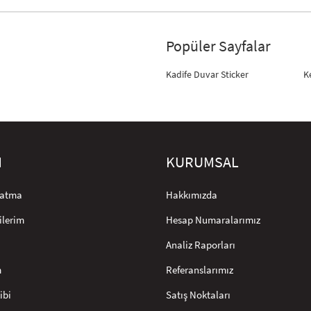
Popüler Sayfalar
Kadife Duvar Sticker
K
M
KURUMSAL
rlatma
Hakkımızda
ilerim
Hesap Numaralarımız
Analiz Raporları
m
Referanslarımız
ibi
Satış Noktaları