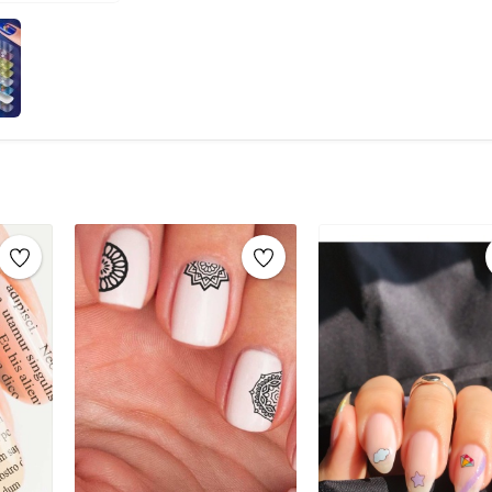
kısaltmamaya dikkat edin.Tırnağa ince bir kat
için beyaz oje tercih edebilirsiniz.Oje kurudukt
yerleştirin.Sticker’ı iyice bastırarak tırnağınız
yerleştirip, ıslak bir süngerle 15-20 saniye bast
kat şeffaf oje sürün ve kurumasını bekleyin. B
sağlar.Tırnak Süsleme İçin Diğer Gerekli Malze
diğer malzemeler arasında:Tırnak Noktalama K
oluşturmak için kullanılır.Tırnak Taşları: Farklı 
süsleyebilirsiniz.Tırnak Bantları: İnce metalik
olur.Serpinti (Havyar Manikürü): Tırnağı minik
yapabilirsiniz.Parıltılı Simler (Glitters): Ojeni
yaratabilirsiniz.Tırnak Damgalama Seti: Kendi
Cımbız: Tırnak taşlarını yerleştirmek ve ince 
Çubuklar ve Aseton: Oje taşmalarını temizlemek 
süsleme için şeffaf oje son kat olarak uygulana
Tırnak Tattoo, tırnaklarınıza eşsiz bir görün
dövmeler, tırnak sanatınızı zahmetsizce ve hız
hem de şık bir seçenek olan tırnak dövmeleri, 
idealdir. Çeşitli desenler ve modern tasarımlar 
vurgulayabilirsiniz. Kolayca uygulanabilir ve çı
bir seçenek haline getirir. Tırnak tattoo ile he