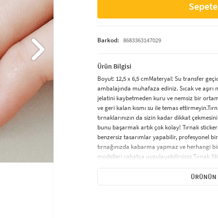
Sepete
Barkod:
8683363147029
Ürün Bilgisi
Boyut: 12,5 x 6,5 cmMateryal: Su transfer geçi
ambalajında muhafaza ediniz. Sıcak ve aşırı 
jelatini kaybetmeden kuru ve nemsiz bir ortam
ve geri kalan kısmı su ile temas ettirmeyin.Tır
tırnaklarınızın da sizin kadar dikkat çekmesini 
bunu başarmak artık çok kolay! Tırnak sticker
benzersiz tasarımlar yapabilir, profesyonel bir
tırnağınızda kabarma yapmaz ve herhangi bir 
modelleri rahatça uygulayabilirsiniz.Tırnak Sti
özel olarak tasarlanmış renkli, küçük desenlerd
süsleme sonucu elde etmenizi sağlar. Tırnak st
ÜRÜNÜN 
tek renk oje görünümü verenler ve minik şekill
karikatür figürleri ve hayvan desenleri gibi çok
Uygulanır?Tırnak sticker uygulaması, hızlı ve k
iyice temizlenmeli ve yağsız olmalıdır.Uzun tırn