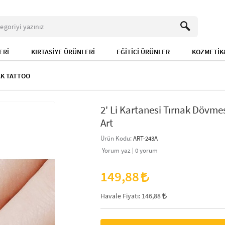
ERİ
KIRTASİYE ÜRÜNLERİ
EĞİTİCİ ÜRÜNLER
KOZMETİK&
AK TATTOO
2' Li Kartanesi Tırnak Dövmesi
Art
Ürün Kodu:
ART-243A
Yorum yaz |
0
yorum
149,88
Havale Fiyatı:
146,88