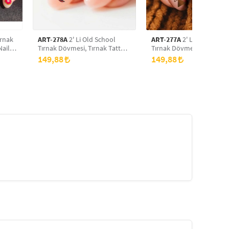
ırnak
ART-278A
2' Li Old School
ART-277A
2' Li Boho Şekil
Nail
Tırnak Dövmesi, Tırnak Tattoo,
Tırnak Dövmesi, Tırnak Ta
Nail Art, Tırnak Sticker
Nail Art, Tırnak Sticker
149,88
149,88