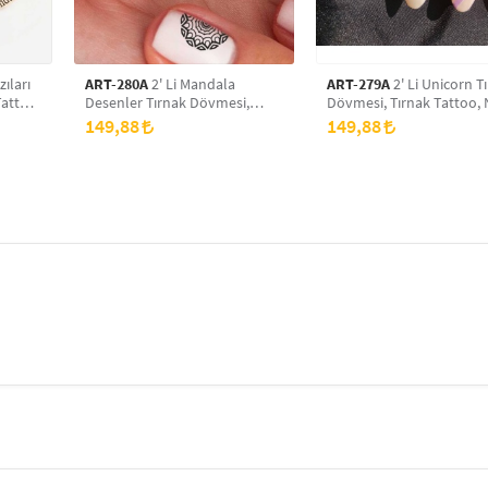
zıları
ART-280A
2' Li Mandala
ART-279A
2' Li Unicorn T
Tattoo,
Desenler Tırnak Dövmesi,
Dövmesi, Tırnak Tattoo, 
Tırnak Tattoo, Nail Art, Tırnak
Art, Tırnak Sticker
149,88
149,88
Sticker