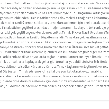
ıKullanım Talimatları: Ürünü orijinal ambalajında muhafaza ediniz. Sıcak ve 
adece ihtiyacınız kadar deseni çıkarın ve geri kalan kısmı su ile temas ettir
istiyorsanız, tırnak dövmesi ve nail art ürünleriyle bunu başarmak artık çok 
ir görünüm elde edebilirsiniz. Sticker tırnak dövmeleri, tırnağınızda kabarm
nak Sticker Nedir?Tırnak stickerları, tırnakları süslemek için özel olarak tas
r. Tırnak sticker çeşitleri arasında; tırnağın tamamını kaplayan, tek renk oj
leri gibi çok çeşitli seçenekler de mevcuttur.Tırnak Sticker Nasıl Uygulanır?Tı
malıdır.Uzun tırnaklar kesilip, törpülenmelidir. Tırnakları çok kısaltmamaya d
e kuruduktan sonra, sticker’ı dikkatlice çıkarın ve tırnağınıza yerleştirin.Stick
0 saniye bastırarak sticker’ı tırnağınıza transfer edin.Üzerine ince bir kat şeff
ekli MalzemelerTırnak süsleme işlemleri için kullanabileceğiniz diğer malze
 Farklı renk, şekil ve boyutlarda taşlar ile tırnaklarınızı süsleyebilirsiniz.Tır
ik boncuklarla kaplayarak şeker gibi tırnaklar yapabilirsiniz.Parıltılı Simler
ı yapabilmenizi sağlar.Kürdan ve Cımbız: Tırnak taşlarını yerleştirmek ve in
f Oje (Astar): Tırnak süsleme için şeffaf oje son kat olarak uygulanabilir.
eçici dövme tasarımları sunar. Bu dövmeler, tırnak sanatınızı zahmetsizce ve
nlerde tırnaklarınızı süslemek için idealdir. Çeşitli desenler ve modern tasarı
ası, bu dövmeleri özellikle tercih edilen bir seçenek haline getirir. Tırnak ta