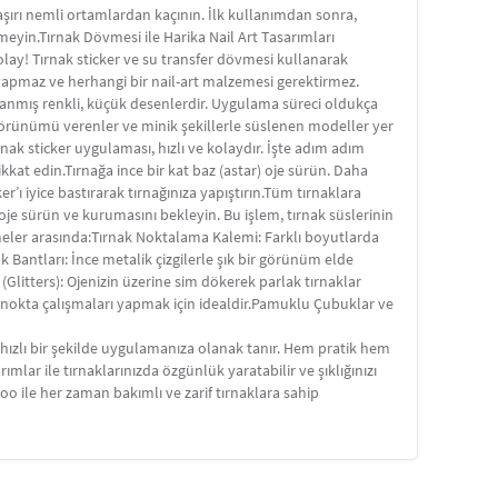
aşırı nemli ortamlardan kaçının. İlk kullanımdan sonra,
meyin.Tırnak Dövmesi ile Harika Nail Art Tasarımları
kolay! Tırnak sticker ve su transfer dövmesi kullanarak
a yapmaz ve herhangi bir nail-art malzemesi gerektirmez.
arlanmış renkli, küçük desenlerdir. Uygulama süreci oldukça
e görünümü verenler ve minik şekillerle süslenen modeller yer
rnak sticker uygulaması, hızlı ve kolaydır. İşte adım adım
ikkat edin.Tırnağa ince bir kat baz (astar) oje sürün. Daha
er’ı iyice bastırarak tırnağınıza yapıştırın.Tüm tırnaklara
af oje sürün ve kurumasını bekleyin. Bu işlem, tırnak süslerinin
meler arasında:Tırnak Noktalama Kalemi: Farklı boyutlarda
nak Bantları: İnce metalik çizgilerle şık bir görünüm elde
 (Glitters): Ojenizin üzerine sim dökerek parlak tırnaklar
ce nokta çalışmaları yapmak için idealdir.Pamuklu Çubuklar ve
 hızlı bir şekilde uygulamanıza olanak tanır. Hem pratik hem
mlar ile tırnaklarınızda özgünlük yaratabilir ve şıklığınızı
ttoo ile her zaman bakımlı ve zarif tırnaklara sahip