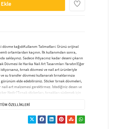
 Ekle
ci dövme kağıdıKullanım Talimatları: Ürünü orijinal
nemli ortamlardan kaçının. İlk kullanımdan sonra,
da saklayınız. Sadece ihtiyacınız kadar deseni çıkarın
nak Dövmesi ile Harika Nail Art Tasarımları Yaratın!Eğer
istiyorsanız, tırnak dövmesi ve nail art ürünleriyle
 ve su transfer dövmesi kullanarak tırnaklarınıza
 görünüm elde edebilirsiniz. Sticker tırnak dövmeleri,
nail-art malzemesi gerektirmez. İstediğiniz desen ve
cker Nedir?Tırnak stickerları, tırnakları süslemek için
ir. Uygulama süreci oldukça basittir ve şık bir tırnak
icker çeşitleri arasında; tırnağın tamamını kaplayan,
TÜM ÖZELLIKLERI
erle süslenen modeller yer almaktadır. Ayrıca, çiçek,
 çeşitli seçenekler de mevcuttur.Tırnak Sticker Nasıl
olaydır. İşte adım adım nasıl yapılacağı:Tırnaklarınız
aklar kesilip, törpülenmelidir. Tırnakları çok