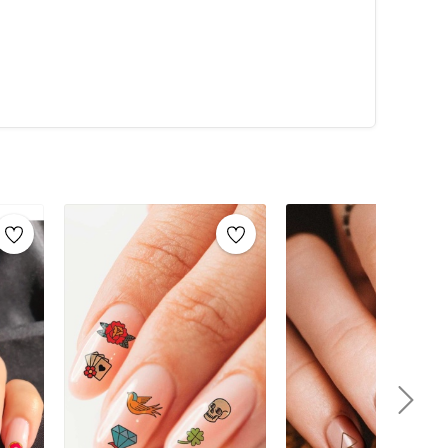
 baz (astar) oje sürün. Daha dikkat çekici bir görünüm
an sonra, sticker’ı dikkatlice çıkarın ve tırnağınıza
a yapıştırın.Tüm tırnaklara istediğiniz şekilde sticker
ırarak sticker’ı tırnağınıza transfer edin.Üzerine ince bir
u işlem, tırnak süslerinin uzun süre dayanmasını
melerTırnak süsleme işlemleri için kullanabileceğiniz
alemi: Farklı boyutlarda noktalar ve desenler
renk, şekil ve boyutlarda taşlar ile tırnaklarınızı
 çizgilerle şık bir görünüm elde etmenize yardımcı
 boncuklarla kaplayarak şeker gibi tırnaklar
zin üzerine sim dökerek parlak tırnaklar
 tasarımlarınızı yapabilmenizi sağlar.Kürdan ve
nokta çalışmaları yapmak için idealdir.Pamuklu
için kullanılır.Oje ve Şeffaf Oje (Astar): Tırnak
bilir.
üm kazandıran geçici dövme tasarımları sunar. Bu
lı bir şekilde uygulamanıza olanak tanır. Hem pratik
her gün veya özel günlerde tırnaklarınızı süslemek için
ile tırnaklarınızda özgünlük yaratabilir ve şıklığınızı
karılabilir olması, bu dövmeleri özellikle tercih edilen
r zaman bakımlı ve zarif tırnaklara sahip olabilirsiniz.