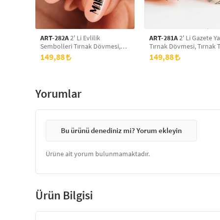
ART-282A
2' Li Evlilik
ART-281A
2' Li Gazete Ya
Sembolleri Tırnak Dövmesi,
Tırnak Dövmesi, Tırnak 
Tırnak Tattoo, Nail Art, Tırnak
Nail Art, Tırnak Sticker
149,88
149,88
Sticker
Yorumlar
Bu ürünü denediniz mi? Yorum ekleyin
Ürüne ait yorum bulunmamaktadır.
Ürün Bilgisi