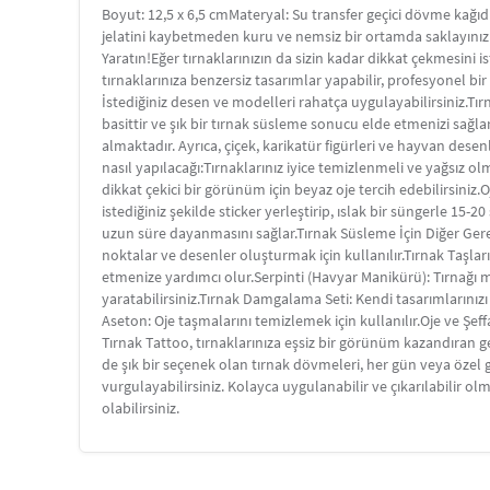
Boyut: 12,5 x 6,5 cmMateryal: Su transfer geçici dövme kağıd
jelatini kaybetmeden kuru ve nemsiz bir ortamda saklayınız. S
Yaratın!Eğer tırnaklarınızın da sizin kadar dikkat çekmesini 
tırnaklarınıza benzersiz tasarımlar yapabilir, profesyonel b
İstediğiniz desen ve modelleri rahatça uygulayabilirsiniz.Tır
basittir ve şık bir tırnak süsleme sonucu elde etmenizi sağla
almaktadır. Ayrıca, çiçek, karikatür figürleri ve hayvan desen
nasıl yapılacağı:Tırnaklarınız iyice temizlenmeli ve yağsız ol
dikkat çekici bir görünüm için beyaz oje tercih edebilirsiniz.Oj
istediğiniz şekilde sticker yerleştirip, ıslak bir süngerle 15-2
uzun süre dayanmasını sağlar.Tırnak Süsleme İçin Diğer Ger
noktalar ve desenler oluşturmak için kullanılır.Tırnak Taşları:
etmenize yardımcı olur.Serpinti (Havyar Manikürü): Tırnağı min
yaratabilirsiniz.Tırnak Damgalama Seti: Kendi tasarımlarınız
Aseton: Oje taşmalarını temizlemek için kullanılır.Oje ve Şeffa
Tırnak Tattoo, tırnaklarınıza eşsiz bir görünüm kazandıran g
de şık bir seçenek olan tırnak dövmeleri, her gün veya özel gü
vurgulayabilirsiniz. Kolayca uygulanabilir ve çıkarılabilir olm
olabilirsiniz.